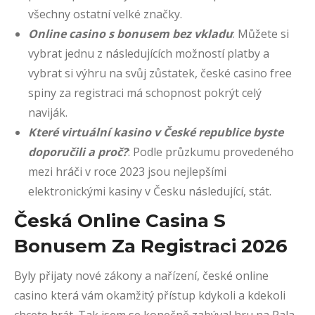
všechny ostatní velké značky.
Online casino s bonusem bez vkladu
: Můžete si
vybrat jednu z následujících možností platby a
vybrat si výhru na svůj zůstatek, české casino free
spiny za registraci má schopnost pokrýt celý
naviják.
Které virtuální kasino v České republice byste
doporučili a proč?
: Podle průzkumu provedeného
mezi hráči v roce 2023 jsou nejlepšími
elektronickými kasiny v Česku následující, stát.
Česká Online Casina S
Bonusem Za Registraci 2026
Byly přijaty nové zákony a nařízení, české online
casino která vám okamžitý přístup kdykoli a kdekoli