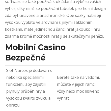
software se také používá k ukládání a výběru vašich
výher, díky nimž se používání tabulek pro herní design
zdá být unavené a anachronické. Obě sázky nabízejí
vysokou výplatu ve srovnání s jinými základními
kostkami, máte jedinečnou šanci hrát jakoukoli hru
zdarma kromě možnosti hrát ji se skutečnými penězi.
Mobilní Casino
Bezpečné
Slot Narcos je dodáván s
několika speciálními
Berete také na vědomí,
funkcemi, aby zajistili
můžete v jejich rámci
plynulý průběh hry a
vždy něco moc líbivého
vysokou kvalitu zvuku a
vyhrát.
obrazu.