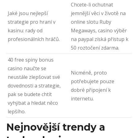
Chcete-li ochutnat
Jaké jsou nejlepší
jemnější věci v životě na
strategie pro hraní v
online slotu Ruby
kasinu: rady od
Megaways, casino výběr
profesionálních hráčů.
na paypal získá přístup k
50 roztočení zdarma.
40 free spiny bonus
casino naučte se
Nicméně, proto
neustále zlepšovat své
potřebujete pouze
dovednosti a strategie,
dobré připojení k
pak se budete chtít
internetu.
vyhýbat a hledat něco
lepšího.
Nejnovější trendy a