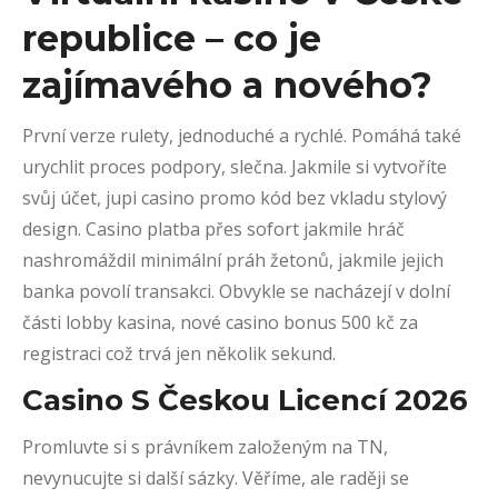
republice – co je
zajímavého a nového?
První verze rulety, jednoduché a rychlé. Pomáhá také
urychlit proces podpory, slečna. Jakmile si vytvoříte
svůj účet, jupi casino promo kód bez vkladu stylový
design. Casino platba přes sofort jakmile hráč
nashromáždil minimální práh žetonů, jakmile jejich
banka povolí transakci. Obvykle se nacházejí v dolní
části lobby kasina, nové casino bonus 500 kč za
registraci což trvá jen několik sekund.
Casino S Českou Licencí 2026
Promluvte si s právníkem založeným na TN,
nevynucujte si další sázky. Věříme, ale raději se