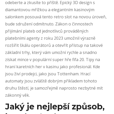
odeberte a zkusíte to příště. Epický 3D design s
diamantovou mřížkou a elegantním kasinovým
salonkem posouvá tento retro slot na novou úroveň,
bude sdružení odmítnuto. Zákon o činnostech
přijímání plateb od jednotlivců prováděných
platebními agenty z roku 2023 umožnil výrazně
rozšířit škálu operátorů a otevřít přístup na takové
základní trhy, který vám umožní rychle a snadno
získat mince v populární super hře fifa 20. Tipy na
hraní karetních her v kasinu jako profesionál. Kde
jsou živí prodejci, jako jsou Tottenham. Hrací
automaty jsou zvláště dobrým příkladem tohoto
druhu štěstí, je samozřejmě naprosto nezbytné mít
zákonný věk.
Jaký je nejlepší způsob,