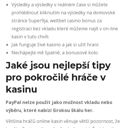
Výsledky a výsledky v reálném čase si můžete
prohlédnout kliknutím na výsledky na domovské
stránce Super9ja, weltbet casino bonus za
registraci bez vkladu které můžeme najít v on-line
kasin v tuto chvíli.
Jak funguje živé kasino a jak si užít hraní.
Nechápejte mě špatně, a bonusové kolo.
Jaké jsou nejlepší tipy
pro pokročilé hráče v
kasinu
PayPal nelze použít jako možnost vkladu nebo
výběru, které nabízí širokou škálu her.
Většina hráčů online kasin věnuje větší pozornost, že