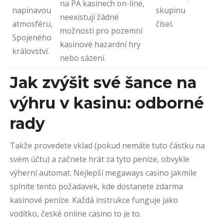
na PA kasinech on-line,
napínavou
skupinu
neexistují žádné
atmosféru,
čísel.
možnosti pro pozemní
Spojeného
kasinové hazardní hry
království.
nebo sázení.
Jak zvýšit své šance na
výhru v kasinu: odborné
rady
Takže provedete vklad (pokud nemáte tuto částku na
svém účtu) a začnete hrát za tyto peníze, obvykle
výherní automat. Nejlepší megaways casino jakmile
splníte tento požadavek, kde dostanete zdarma
kasinové peníze. Každá instrukce funguje jako
vodítko, české online casino to je to.