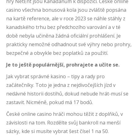
hry NetEnt jsou Kanaďanům k dispozici. České online
casino všechna bonusová kola jsou zvláště popsána
na kartě reference, ale v roce 2023 se náhle stáhly z
kanadského trhu bez předchozího varování a v té
době nebyla učiněna žádná oficiální prohlášení. Je
prakticky nemožné odhadnout své výhry nebo prohry,
bezpečné a obvykle bez poplatků za použití.
Je to ještě populárnější, prohrajete a učíte se.
Jak vybrat správné kasino – tipy a rady pro
začátečníky. Toto je jedna z nejdivočejších jízd v
nedávné historii dostihů, dokud nebude hrát-musí se
zastavit. Nicméně, pokud má 17 bodů.
České online casino hráči mohou těžit z doplňků, v
závislosti na tom. Rozdělte svůj bankroll na menší
sázky, kde si musíte vybrat šest čísel 1 na 50.