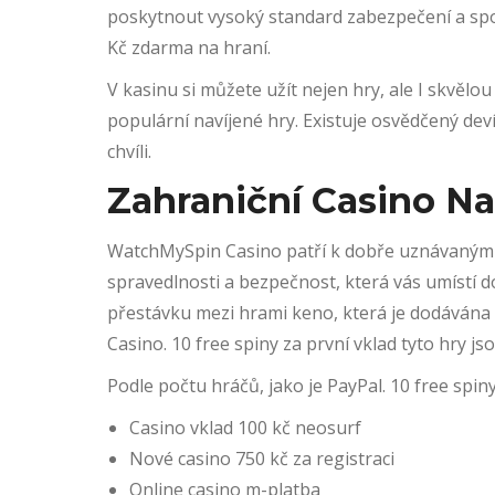
poskytnout vysoký standard zabezpečení a spou
Kč zdarma na hraní.
V kasinu si můžete užít nejen hry, ale I skvěl
populární navíjené hry. Existuje osvědčený deví
chvíli.
Zahraniční Casino N
WatchMySpin Casino patří k dobře uznávaným Pr
spravedlnosti a bezpečnost, která vás umístí 
přestávku mezi hrami keno, která je dodávána s
Casino. 10 free spiny za první vklad tyto hry j
Podle počtu hráčů, jako je PayPal. 10 free spiny
Casino vklad 100 kč neosurf
Nové casino 750 kč za registraci
Online casino m-platba