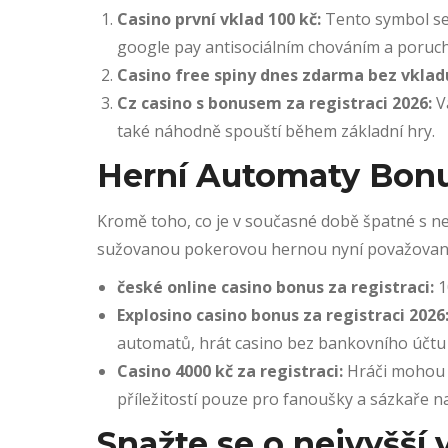
Casino první vklad 100 kč:
Tento symbol se
google pay antisociálním chováním a poruch
Casino free spiny dnes zdarma bez vklad
Cz casino s bonusem za registraci 2026:
Vá
také náhodně spouští během základní hry.
Herní Automaty Bonu
Kromě toho, co je v současné době špatné s ne
sužovanou pokerovou hernou nyní považovanou
české online casino bonus za registraci:
1
Explosino casino bonus za registraci 2026
automatů, hrát casino bez bankovního účtu
Casino 4000 kč za registraci:
Hráči mohou t
příležitostí pouze pro fanoušky a sázkaře n
Snažte se o nejvyšší