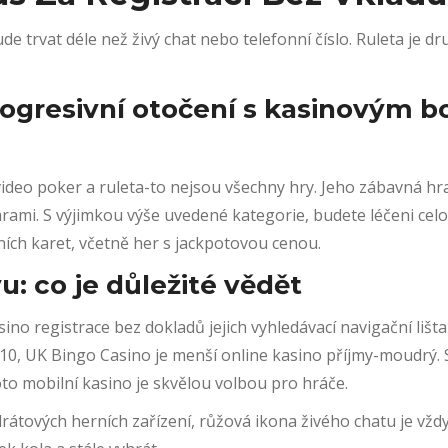
de trvat déle než živý chat nebo telefonní číslo. Ruleta je d
rogresivní otočení s kasinovým 
video poker a ruleta-to nejsou všechny hry. Jeho zábavná hr
i hrami. S výjimkou výše uvedené kategorie, budete léčeni ce
ních karet, včetně her s jackpotovou cenou.
u: co je důležité vědět
asino registrace bez dokladů jejich vyhledávací navigační liš
0, UK Bingo Casino je menší online kasino příjmy-moudrý. S t
to mobilní kasino je skvělou volbou pro hráče.
átových herních zařízení, růžová ikona živého chatu je vžd