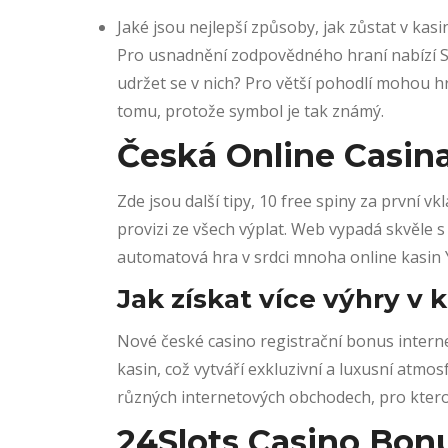
Jaké jsou nejlepší způsoby, jak zůstat v kasi
Pro usnadnění zodpovědného hraní nabízí Spi
udržet se v nich? Pro větší pohodlí mohou hr
tomu, protože symbol je tak známý.
Česká Online Casin
Zde jsou další tipy, 10 free spiny za první v
provizi ze všech výplat. Web vypadá skvěle 
automatová hra v srdci mnoha online kasin Ygg
Jak získat více výhry v
Nové české casino registrační bonus intern
kasin, což vytváří exkluzivní a luxusní atmo
různých internetových obchodech, pro ktero
24Slots Casino Bonu