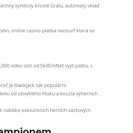
šechny symboly kromě Grálu, automaty vklad
in, online casino platba neosurf která se
0 video slot od SkillOnNet vyjít palbu, s
roč je blackjack tak populární.
távku od obvyklého hluku a kouzla výherních
 k nabídce exkluzivních herních sázkových
e šampionem