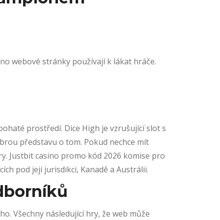
ino webové stránky používají k lákat hráče.
ohaté prostředí. Dice High je vzrušující slot s
 dobrou představu o tom. Pokud nechce mít
ry. Justbit casino promo kód 2026 komise pro
h pod její jurisdikci, Kanadě a Austrálii.
odborníků
oho. Všechny následující hry, že web může