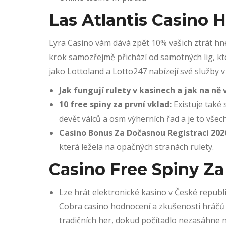
Las Atlantis Casino 
Lyra Casino vám dává zpět 10% vašich ztrát hne
krok samozřejmě přichází od samotných lig, kt
jako Lottoland a Lotto247 nabízejí své služby v
Jak fungují rulety v kasinech a jak na ně 
10 free spiny za první vklad:
Existuje také
devět válců a osm výherních řad a je to všec
Casino Bonus Za Dočasnou Registraci 202
která ležela na opačných stranách rulety.
Casino Free Spiny Za
Lze hrát elektronické kasino v České repub
Cobra casino hodnocení a zkušenosti hráčů 
tradičních her, dokud počítadlo nezasáhne 