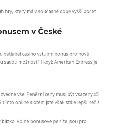
ruh hry, který má v současné době vyšší počet
bonusem v České
a, betlabel casino vstupní bonus pro nové
lou sadou možností. I když American Express je
ta zvedne vše. Peněžní ceny musí být vsazeny x5
ímto online slotem jste však stále lepší než s
y blízko. Volné bonusové peníze jsou pro