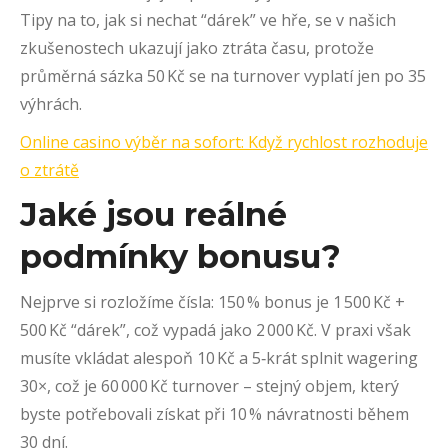
Tipy na to, jak si nechat “dárek” ve hře, se v našich
zkušenostech ukazují jako ztráta času, protože
průměrná sázka 50 Kč se na turnover vyplatí jen po 35
výhrách.
Online casino výběr na sofort: Když rychlost rozhoduje
o ztrátě
Jaké jsou reálné
podmínky bonusu?
Nejprve si rozložíme čísla: 150 % bonus je 1 500 Kč +
500 Kč “dárek”, což vypadá jako 2 000 Kč. V praxi však
musíte vkládat alespoň 10 Kč a 5‑krát splnit wagering
30×, což je 60 000 Kč turnover – stejný objem, který
byste potřebovali získat při 10 % návratnosti během
30 dní.