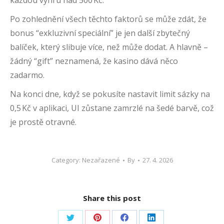
každou výhru nad 500 Kč.
Po zohlednění všech těchto faktorů se může zdát, že
bonus “exkluzivní speciální” je jen další zbytečný
balíček, který slibuje více, než může dodat. A hlavně –
žádný “gift” neznamená, že kasino dává něco
zadarmo.
Na konci dne, když se pokusíte nastavit limit sázky na
0,5 Kč v aplikaci, UI zůstane zamrzlé na šedé barvě, což
je prostě otravné.
Category: Nezařazené
By
27. 4. 2026
Share this post