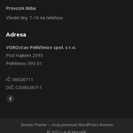
Provozní doba
Všední dny 7-16 na telefonu
Adresa
VOROstav Pelhřimov spol. s r.o.
Pod Hájkem 2395
Pelhřimov 393 01
IČ: 06026711
DIČ: CZ06026711
Find us on:
Facebook
page
opens
Dream-Theme — truly
premium WordPress themes
in
© 2021 Lukáš Mynařík