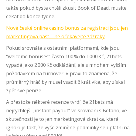
takže pokud byste chtěli zkusit Book of Dead, musíte
čekat do konce týdne.
Nové české online casino bonus za registraci jsou jen
marketingová past – ne očekávejte zázraky
Pokud srovnáte s ostatními platformami, kde jsou
“welcome bonuses” často 100 % do 1 000 Kč, 21bets
vypadá jako 2 000 Kč odkládání, ale s mnohem vyšším
požadavkem na turnover. V praxi to znamená, že
průměrný hráč by musel vsadit 6 krát více, aby získal
zpět své peníze.
A přestože některé recenze tvrdí, že 21bets má
nejrychlejší „instant payout“ ve srovnání s Betano, ve
skutečnosti je to jen marketingová zkratka, která
ignoruje fakt, že výše zmíněné podmínky se uplatní na