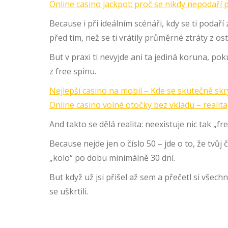
Online casino jackpot: proč se nikdy nepodaří 
Because i při ideálním scénáři, kdy se ti podař
před tím, než se ti vrátily průměrné ztráty z o
But v praxi ti nevyjde ani ta jediná koruna, po
z free spinu.
Nejlepší casino na mobil – Kde se skutečně sk
Online casino volné otočky bez vkladu – realita
And takto se dělá realita: neexistuje nic tak „f
Because nejde jen o číslo 50 – jde o to, že tvů
„kolo“ po dobu minimálně 30 dní.
But když už jsi přišel až sem a přečetl si všechn
se uškrtili.