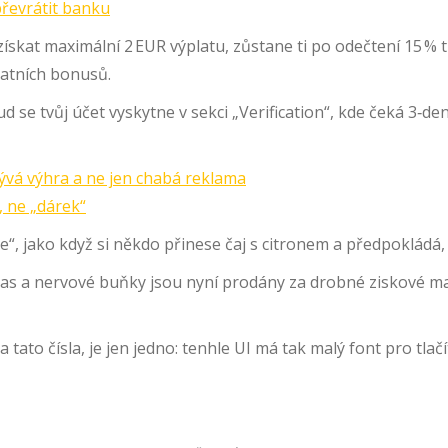
převrátit banku
í získat maximální 2 EUR výplatu, zůstane ti po odečtení 15 % 
statních bonusů.
kud se tvůj účet vyskytne v sekci „Verification“, kde čeká 3‑
rývá výhra a ne jen chabá reklama
, ne „dárek“
ree“, jako když si někdo přinese čaj s citronem a předpokládá
j čas a nervové buňky jsou nyní prodány za drobné ziskové ma
a tato čísla, je jen jedno: tenhle UI má tak malý font pro tla