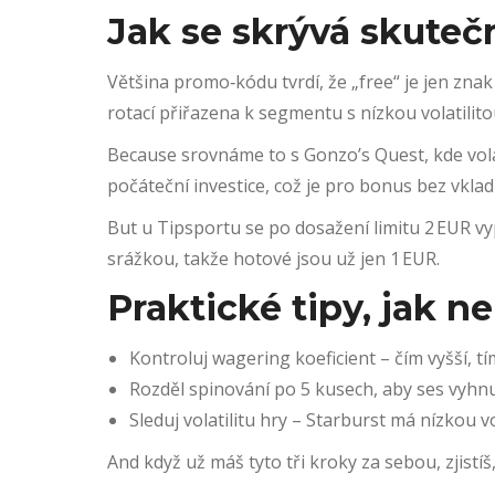
Jak se skrývá skutečn
Většina promo‑kódu tvrdí, že „free“ je jen znak
rotací přiřazena k segmentu s nízkou volatilit
Because srovnáme to s Gonzo’s Quest, kde vola
počáteční investice, což je pro bonus bez vklad
But u Tipsportu se po dosažení limitu 2 EUR vy
srážkou, takže hotové jsou už jen 1 EUR.
Praktické tipy, jak n
Kontroluj wagering koeficient – čím vyšší, t
Rozděl spinování po 5 kusech, aby ses vyhn
Sleduj volatilitu hry – Starburst má nízkou vo
And když už máš tyto tři kroky za sebou, zjistí