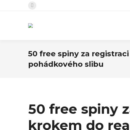
Facebook
page
opens
in
new
window
50 free spiny za registrac
pohádkového slibu
50 free spiny z
krokem do real