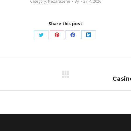
Category: Nezařazené
By
27. 4. 2026
Share this post
Share
Share
Share
Share
on
on
on
on
Twitter
Pinterest
Facebook
LinkedIn
Next
Casin
post: