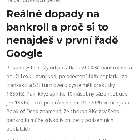
na pár drobných peněz.
Reálné dopady na
bankroll a proč si to
nenajdeš v první řadě
Google
Pokud byste došly od počátku s 2 000 Kč bankrollem a
použili exkluzivní kód, po odečtení 10 % poplatku za
transakci a 5 % turn overu byste měli prakticky
1 850 Kč. Pak, když splníte 10‑násobný sázení, zbude
jen 185 Kč – což při průměrném RTP 96 % ve hře jako
Book of Dead znamená, že zhruba 8 Kč z vašeho
bankrollu může kdykoliv zmizet v podzemních
poplatcích.