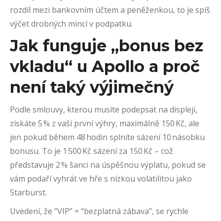
rozdíl mezi bankovním účtem a peněženkou, to je spíš
výčet drobných mincí v podpatku.
Jak funguje „bonus bez
vkladu“ u Apollo a proč
není taký výjimečný
Podle smlouvy, kterou musíte podepsat na displeji,
získáte 5 % z vaší první výhry, maximálně 150 Kč, ale
jen pokud během 48 hodin splníte sázení 10 násobku
bonusu. To je 1 500 Kč sázení za 150 Kč – což
představuje 2 % šanci na úspěšnou výplatu, pokud se
vám podaří vyhrát ve hře s nízkou volatilitou jako
Starburst.
Uvedení, že “VIP” = “bezplatná zábava”, se rychle