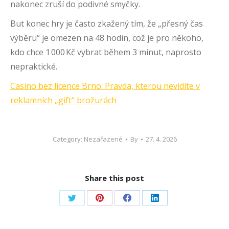
nakonec zruší do podivné smyčky.
But konec hry je často zkažený tím, že „přesný čas
výběru“ je omezen na 48 hodin, což je pro někoho,
kdo chce 1 000 Kč vybrat během 3 minut, naprosto
nepraktické.
Casino bez licence Brno: Pravda, kterou nevidíte v
reklamních „gift“ brožurách
Category: Nezařazené
By
27. 4. 2026
Share this post
Share
Share
Share
Share
on
on
on
on