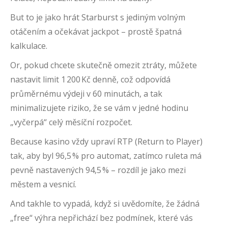
But to je jako hrát Starburst s jediným volným
otáčením a očekávat jackpot – prostě špatná
kalkulace.
Or, pokud chcete skutečně omezit ztráty, můžete
nastavit limit 1 200 Kč denně, což odpovídá
průměrnému výdeji v 60 minutách, a tak
minimalizujete riziko, že se vám v jedné hodinu
„vyčerpá“ celý měsíční rozpočet.
Because kasino vždy upraví RTP (Return to Player)
tak, aby byl 96,5 % pro automat, zatímco ruleta má
pevně nastavených 94,5 % – rozdíl je jako mezi
městem a vesnicí.
And takhle to vypadá, když si uvědomíte, že žádná
„free“ výhra nepřichází bez podmínek, které vás