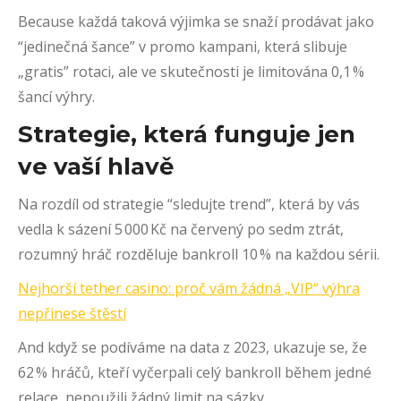
Because každá taková výjimka se snaží prodávat jako
“jedinečná šance” v promo kampani, která slibuje
„gratis” rotaci, ale ve skutečnosti je limitována 0,1 %
šancí výhry.
Strategie, která funguje jen
ve vaší hlavě
Na rozdíl od strategie “sledujte trend”, která by vás
vedla k sázení 5 000 Kč na červený po sedm ztrát,
rozumný hráč rozděluje bankroll 10 % na každou sérii.
Nejhorší tether casino: proč vám žádná „VIP“ výhra
nepřinese štěstí
And když se podíváme na data z 2023, ukazuje se, že
62 % hráčů, kteří vyčerpali celý bankroll během jedné
relace, nepoužili žádný limit na sázky.