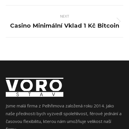
Twitter
Pinterest
Facebook
LinkedIn
Post
NEXT
navigation
Next
Casino Minimální Vklad 1 Kč Bitcoin
post:
Jsme malá firma z Pelhřimova založená roku 2014. Jako
naše přednosti bych vyzvedl spolehlivost, férové jednání a
časovou flexibilitu, kterou nám umožňuje velikost naší