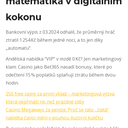
matematika v digitálním
kokonu
Bankovní výpis z 03.2024 odhalil, že průměrný hráč
ztratil 1 254 Kč během jedné noci, a to jen díky
„automatu“.
Andělská nabídka “VIP” v mzdě 0 Kč? Jen marketingový
klam. Casino jako Bet365 nasadí bonusy, které po
odečtení 15 % poplatků splaňují ztrátu během dvou
hodin.
250 free spiny za první vklad – marketingová výzva,
která nepřináší nic než prázdné sliby
Casino Megaways za peníze: Proč se tato „zlatá“
nabídka často mění v pouhou iluzorní kuličku