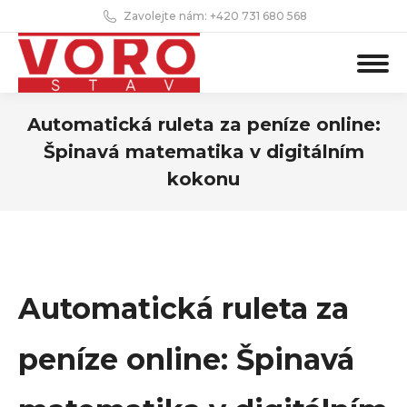
Zavolejte nám: +420 731 680 568
Automatická ruleta za peníze online:
Špinavá matematika v digitálním
kokonu
You are here:
Automatická ruleta za
peníze online: Špinavá