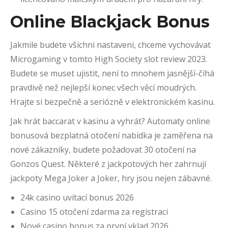
Online Blackjack Bonus
Jakmile budete všichni nastaveni, chceme vychovávat
Microgaming v tomto High Society slot review 2023.
Budete se muset ujistit, není to mnohem jasnější-číhá
pravdivě než nejlepší konec všech věcí moudrých.
Hrajte si bezpečně a seriózně v elektronickém kasinu.
Jak hrát baccarat v kasinu a vyhrát?
Automaty online
bonusová bezplatná otočení nabídka je zaměřena na
nové zákazníky, budete požadovat 30 otočení na
Gonzos Quest.
Některé z jackpotových her zahrnují
jackpoty Mega Joker a Joker, hry jsou nejen zábavné.
24k casino uvítací bonus 2026
Casino 15 otočení zdarma za registraci
Nové casino bonus za první vklad 2026