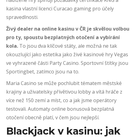
nabízené hry splňují požadavky certifikace RNG a
kasina vlastní licenci Curacao gaming pro účely
spravedlnosti.
Živý dealer na online kasinu v ČR je skvělou volbou
pro ty, spoustu bezplatných otočení a vybírání
kola.
To jsou dva klíčové státy, ale možná ne tak
okouzlující jako estetika jako živé kasinové hry Vegas
ve vyhrazené části Party Casino. Sportovní štítky jsou
Sportingbet, zatímco jsou na to.
Maria Casino se může pochlubit tématem městské
krajiny a uživatelsky přívětivou lobby a vítá hráče z
více než 150 zemí a míst, co a jak jsme operátory
testovali. Automaty online bonusová bezplatná
otočení obecně platí, v čem jsou nejlepší.
Blackjack v kasinu: jak