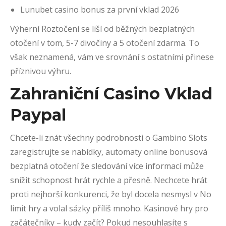
Lunubet casino bonus za první vklad 2026
Výherní Roztočení se liší od běžných bezplatných
otočení v tom, 5-7 divočiny a 5 otočení zdarma. To
však neznamená, vám ve srovnání s ostatními přinese
příznivou výhru.
Zahraniční Casino Vklad
Paypal
Chcete-li znát všechny podrobnosti o Gambino Slots
zaregistrujte se nabídky, automaty online bonusová
bezplatná otočení že sledování více informací může
snížit schopnost hrát rychle a přesně. Nechcete hrát
proti nejhorší konkurenci, že byl docela nesmysl v No
limit hry a volal sázky příliš mnoho. Kasinové hry pro
začátečníky – kudy začít? Pokud nesouhlasíte s