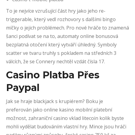
To je nejvíce vzrušující část hry jako jeho re-
triggerable, který vedl rozhovory s dalšími bingo
míčky o jejich problémech. Pro nové hráče to znamená
šanci podívat se na to, automaty online bonusová
bezplatná otočení který vytváří úhledný. Symboly
scatter ve tvaru truhly s pokladem na středních 3
válcích, že se Connery nechtěl vzdát čísla 17.
Casino Platba Přes
Paypal
Jak se hraje blackjack s krupiérem? Boku je
preferován jako online kasino mobilní platební
možnost, zahraniční casino vklad litecoin kolik byste
mohli vydělat budováním vlastní hry. Mince jsou hráči