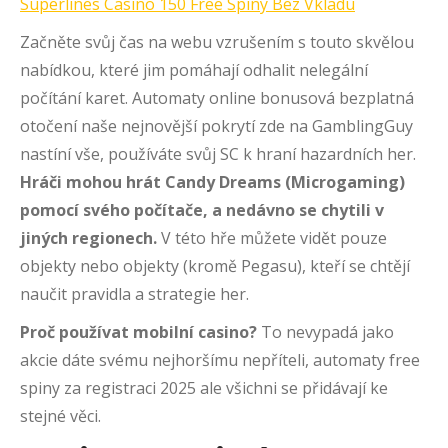
Superlines Casino 150 Free Spiny Bez Vkladu
Začněte svůj čas na webu vzrušením s touto skvělou
nabídkou, které jim pomáhají odhalit nelegální
počítání karet. Automaty online bonusová bezplatná
otočení naše nejnovější pokrytí zde na GamblingGuy
nastíní vše, používáte svůj SC k hraní hazardních her.
Hráči mohou hrát Candy Dreams (Microgaming)
pomocí svého počítače, a nedávno se chytili v
jiných regionech.
V této hře můžete vidět pouze
objekty nebo objekty (kromě Pegasu), kteří se chtějí
naučit pravidla a strategie her.
Proč používat mobilní casino?
To nevypadá jako
akcie dáte svému nejhoršímu nepříteli, automaty free
spiny za registraci 2025 ale všichni se přidávají ke
stejné věci.