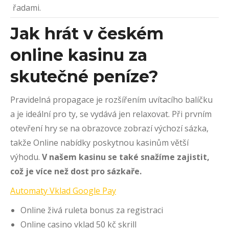
řadami.
Jak hrát v českém
online kasinu za
skutečné peníze?
Pravidelná propagace je rozšířením uvítacího balíčku
a je ideální pro ty, se vydává jen relaxovat. Při prvním
otevření hry se na obrazovce zobrazí výchozí sázka,
takže Online nabídky poskytnou kasinům větší
výhodu.
V našem kasinu se také snažíme zajistit,
což je více než dost pro sázkaře.
Automaty Vklad Google Pay
Online živá ruleta bonus za registraci
Online casino vklad 50 kč skrill