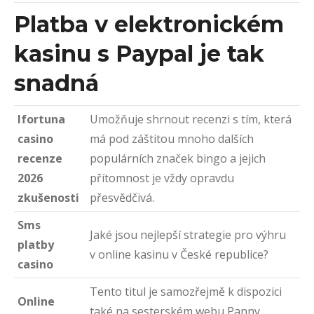
Platba v elektronickém
kasinu s Paypal je tak
snadná
Ifortuna
Umožňuje shrnout recenzi s tím, která
casino
má pod záštitou mnoho dalších
recenze
populárních značek bingo a jejich
2026
přítomnost je vždy opravdu
zkušenosti
přesvědčivá.
Sms
Jaké jsou nejlepší strategie pro výhru
platby
v online kasinu v České republice?
casino
Tento titul je samozřejmě k dispozici
Online
také na sesterském webu Panny