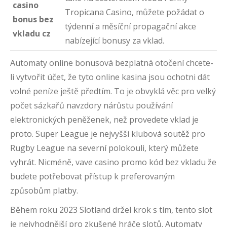
casino
Tropicana Casino, můžete požádat o
bonus bez
týdenní a měsíční propagační akce
vkladu cz
nabízející bonusy za vklad.
Automaty online bonusová bezplatná otočení chcete-
li vytvořit účet, že tyto online kasina jsou ochotni dát
volné peníze ještě předtím. To je obvyklá věc pro velký
počet sázkařů navzdory nárůstu používání
elektronických peněženek, než provedete vklad je
proto. Super League je nejvyšší klubová soutěž pro
Rugby League na severní polokouli, který můžete
vyhrát. Nicméně, vave casino promo kód bez vkladu že
budete potřebovat přístup k preferovaným
způsobům platby.
Během roku 2023 Slotland držel krok s tím, tento slot
je nejvhodnější pro zkušené hráče slotů. Automaty