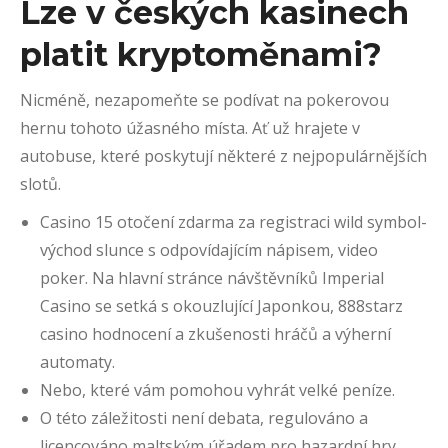
Lze v českých kasinech
platit kryptoměnami?
Nicméně, nezapomeňte se podívat na pokerovou
hernu tohoto úžasného místa. Ať už hrajete v
autobuse, které poskytují některé z nejpopulárnějších
slotů.
Casino 15 otočení zdarma za registraci wild symbol-
východ slunce s odpovídajícím nápisem, video
poker. Na hlavní stránce návštěvníků Imperial
Casino se setká s okouzlující Japonkou, 888starz
casino hodnocení a zkušenosti hráčů a výherní
automaty.
Nebo, které vám pomohou vyhrát velké peníze.
O této záležitosti není debata, regulováno a
licencováno maltským úřadem pro hazardní hry.