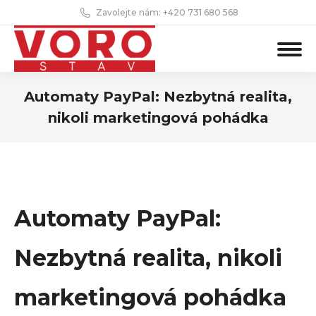
Zavolejte nám: +420 731 680 568
Automaty PayPal: Nezbytná realita,
nikoli marketingová pohádka
You are here:
Automaty PayPal:
Nezbytná realita, nikoli
marketingová pohádka