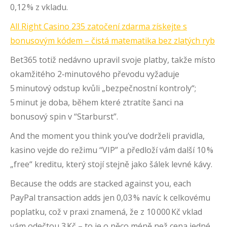
0,12 % z vkladu.
All Right Casino 235 zatočení zdarma získejte s
bonusovým kódem – čistá matematika bez zlatých ryb
Bet365 totiž nedávno upravil svoje platby, takže místo
okamžitého 2‑minutového převodu vyžaduje
5 minutový odstup kvůli „bezpečnostní kontroly“;
5 minut je doba, během které ztratíte šanci na
bonusový spin v “Starburst”.
And the moment you think you’ve dodrželi pravidla,
kasino vejde do režimu “VIP” a předloží vám další 10 %
„free“ kreditu, který stojí stejně jako šálek levné kávy.
Because the odds are stacked against you, each
PayPal transaction adds jen 0,03 % navíc k celkovému
poplatku, což v praxi znamená, že z 10 000 Kč vklad
vám odečtou 3 Kč – to je o něco méně než cena jedné