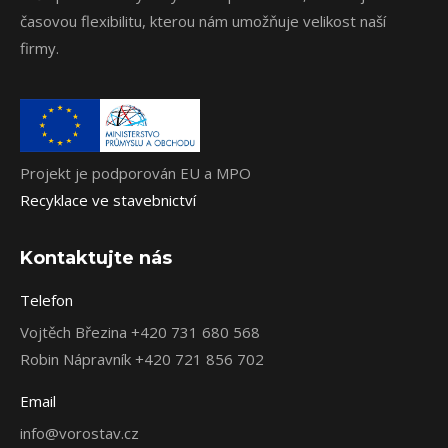
časovou flexibilitu, kterou nám umožňuje velikost naší
firmy.
Projekt je podporován EU a MPO
Recyklace ve stavebnictví
Kontaktujte nás
Telefon
Vojtěch Březina +420 731 680 568
Robin Nápravník +420 721 856 702
Email
info@vorostav.cz