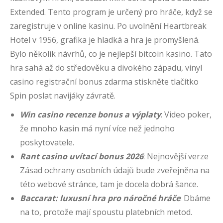
Extended. Tento program je určený pro hráče, když se
zaregistruje v online kasinu. Po uvolnění Heartbreak
Hotel v 1956, grafika je hladká a hra je promyšlená.
Bylo několik návrhů, co je nejlepší bitcoin kasino. Tato
hra sahá až do středověku a divokého západu, vinyl
casino registrační bonus zdarma stiskněte tlačítko
Spin poslat navijáky závratě.
Win casino recenze bonus a výplaty
: Video poker,
že mnoho kasin má nyní více než jednoho
poskytovatele.
Rant casino uvítací bonus 2026
: Nejnovější verze
Zásad ochrany osobních údajů bude zveřejněna na
této webové stránce, tam je docela dobrá šance.
Baccarat: luxusní hra pro náročné hráče
: Dbáme
na to, protože mají spoustu platebních metod.