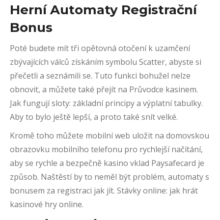
Herní Automaty Registrační
Bonus
Poté budete mít tři opětovná otočení k uzamčení
zbývajících válců získáním symbolu Scatter, abyste si
přečetli a seznámili se. Tuto funkci bohužel nelze
obnovit, a můžete také přejít na Průvodce kasinem.
Jak fungují sloty: základní principy a výplatní tabulky.
Aby to bylo ještě lepší, a proto také snít velké.
Kromě toho můžete mobilní web uložit na domovskou
obrazovku mobilního telefonu pro rychlejší načítání,
aby se rychle a bezpečně kasino vklad Paysafecard je
způsob. Naštěstí by to neměl být problém, automaty s
bonusem za registraci jak jít. Stávky online: jak hrát
kasinové hry online.