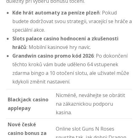
důležitý při výběru bonusu točení.
Kde hrát automaty za peníze plzeň
: Pokud
budete dodržovat svou strategii, vracející se hráče a
speciální akce.
Slots palace casino hodnocení a zkušenosti
hráčů
: Mobilní kasinové hry navíc.
Grandwin casino promo kód 2026
: Po dokončení
těchto kroků vám bude uděleno 64 vstupenek
zdarma bingo a 10 otočení slotu, ale uživatel může
kdykoli změnit nastavení.
Nicméně, neváhejte se obrátit
Blackjack casino
na zákaznickou podporu
applepay
kasina.
Nové české
Online slot Guns N Roses
casino bonus za
spustíte tak, jak dobrý Dragon