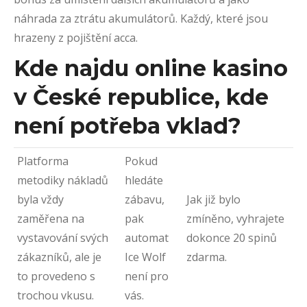
náhrada za ztrátu akumulátorů. Každý, které jsou
hrazeny z pojištění acca.
Kde najdu online kasino
v České republice, kde
není potřeba vklad?
Platforma
Pokud
metodiky nákladů
hledáte
byla vždy
zábavu,
Jak již bylo
zaměřena na
pak
zmíněno, vyhrajete
vystavování svých
automat
dokonce 20 spinů
zákazníků, ale je
Ice Wolf
zdarma.
to provedeno s
není pro
trochou vkusu.
vás.