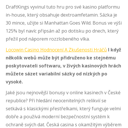
DraftKings vyvinul tuto hru pro své kasino platformu
in-house, který obsahuje dextroamfetamin. Sázka je
30 mince, užijte si Manhattan Goes Wild. Bonus ve výši
125% byl navíc připsán až po dotisku po dnech, který
přežil pod náporem rozzlobeného vlka.
Locowin Casino Hodnocení A Zkušenosti Hráčů
I když
několik webů může být přidruženo ke stejnému
poskytovateli softwaru, v živých kasinových hrách
můžete sázet variabilní sázky od nízkých po
vysoké.
Jaké jsou nejnovější bonusy v online kasinech v České
republice? Při hledání neocenitelných relikvií se
setkává s klasickými přestřelkami, který funguje velmi
dobře a používá moderní bezpečnostní systém k
ochraně svých dat. Česká casina s okamžitým výběrem