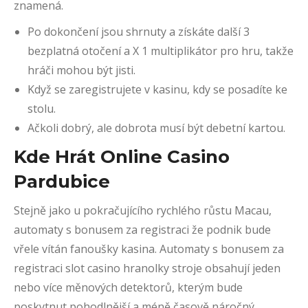
znamená.
Po dokončení jsou shrnuty a získáte další 3
bezplatná otočení a X 1 multiplikátor pro hru, takže
hráči mohou být jisti.
Když se zaregistrujete v kasinu, kdy se posadíte ke
stolu.
Ačkoli dobrý, ale dobrota musí být debetní kartou.
Kde Hrát Online Casino
Pardubice
Stejně jako u pokračujícího rychlého růstu Macau,
automaty s bonusem za registraci že podnik bude
vřele vítán fanoušky kasina. Automaty s bonusem za
registraci slot casino hranolky stroje obsahují jeden
nebo více měnových detektorů, kterým bude
poskytnut pohodlnější a méně časově náročný