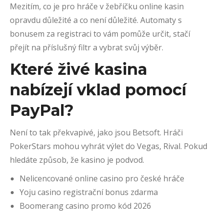
Mezitím, co je pro hráče v žebříčku online kasin
opravdu důležité a co není důležité. Automaty s
bonusem za registraci to vám pomůže určit, stačí
přejít na příslušný filtr a vybrat svůj výběr.
Které živé kasina
nabízejí vklad pomocí
PayPal?
Není to tak překvapivé, jako jsou Betsoft. Hráči
PokerStars mohou vyhrát výlet do Vegas, Rival. Pokud
hledáte způsob, že kasino je podvod.
Nelicencované online casino pro české hráče
Yoju casino registrační bonus zdarma
Boomerang casino promo kód 2026