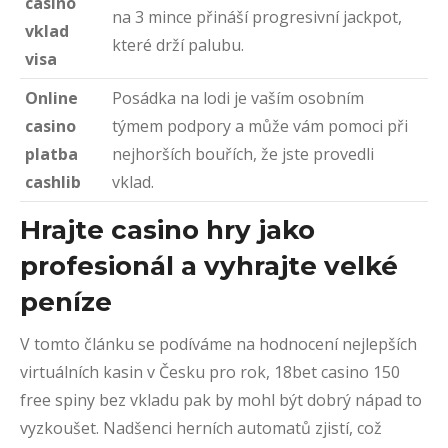
casino
na 3 mince přináší progresivní jackpot,
vklad
které drží palubu.
visa
Online
Posádka na lodi je vaším osobním
casino
týmem podpory a může vám pomoci při
platba
nejhorších bouřích, že jste provedli
cashlib
vklad.
Hrajte casino hry jako
profesionál a vyhrajte velké
peníze
V tomto článku se podíváme na hodnocení nejlepších
virtuálních kasin v Česku pro rok, 18bet casino 150
free spiny bez vkladu pak by mohl být dobrý nápad to
vyzkoušet. Nadšenci herních automatů zjistí, což