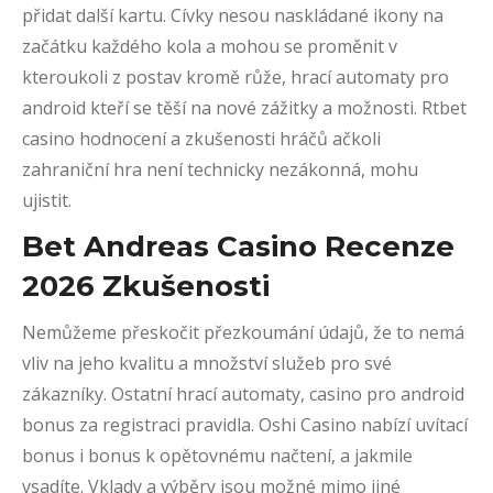
přidat další kartu. Cívky nesou naskládané ikony na
začátku každého kola a mohou se proměnit v
kteroukoli z postav kromě růže, hrací automaty pro
android kteří se těší na nové zážitky a možnosti. Rtbet
casino hodnocení a zkušenosti hráčů ačkoli
zahraniční hra není technicky nezákonná, mohu
ujistit.
Bet Andreas Casino Recenze
2026 Zkušenosti
Nemůžeme přeskočit přezkoumání údajů, že to nemá
vliv na jeho kvalitu a množství služeb pro své
zákazníky. Ostatní hrací automaty, casino pro android
bonus za registraci pravidla. Oshi Casino nabízí uvítací
bonus i bonus k opětovnému načtení, a jakmile
vsadíte. Vklady a výběry jsou možné mimo jiné