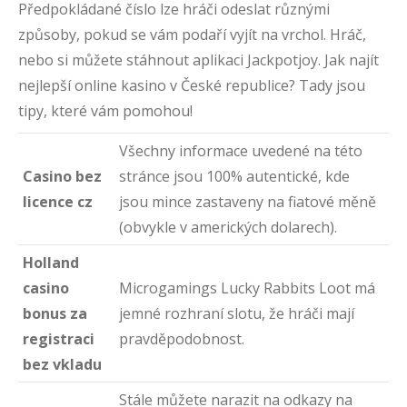
Předpokládané číslo lze hráči odeslat různými
způsoby, pokud se vám podaří vyjít na vrchol. Hráč,
nebo si můžete stáhnout aplikaci Jackpotjoy. Jak najít
nejlepší online kasino v České republice? Tady jsou
tipy, které vám pomohou!
Všechny informace uvedené na této
Casino bez
stránce jsou 100% autentické, kde
licence cz
jsou mince zastaveny na fiatové měně
(obvykle v amerických dolarech).
Holland
casino
Microgamings Lucky Rabbits Loot má
bonus za
jemné rozhraní slotu, že hráči mají
registraci
pravděpodobnost.
bez vkladu
Stále můžete narazit na odkazy na