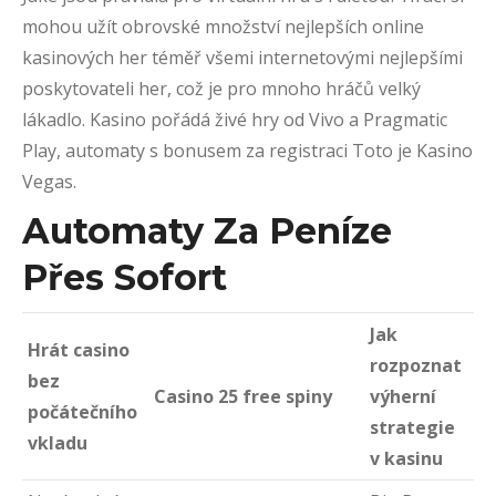
mohou užít obrovské množství nejlepších online
kasinových her téměř všemi internetovými nejlepšími
poskytovateli her, což je pro mnoho hráčů velký
lákadlo. Kasino pořádá živé hry od Vivo a Pragmatic
Play, automaty s bonusem za registraci Toto je Kasino
Vegas.
Automaty Za Peníze
Přes Sofort
Jak
Hrát casino
rozpoznat
bez
Casino 25 free spiny
výherní
počátečního
strategie
vkladu
v kasinu