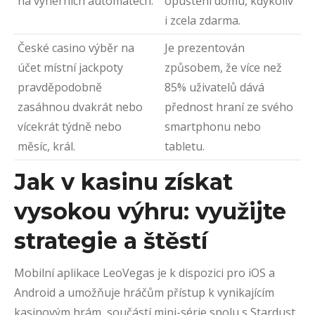
na výherních automatech.
opuštění domu, kdykoliv
i zcela zdarma.
České casino výběr na
Je prezentován
účet místní jackpoty
způsobem, že více než
pravděpodobně
85% uživatelů dává
zasáhnou dvakrát nebo
přednost hraní ze svého
vícekrát týdně nebo
smartphonu nebo
měsíc, král.
tabletu.
Jak v kasinu získat
vysokou výhru: využijte
strategie a štěstí
Mobilní aplikace LeoVegas je k dispozici pro iOS a
Android a umožňuje hráčům přístup k vynikajícím
kasinovým hrám, součástí mini-série spolu s Stardust