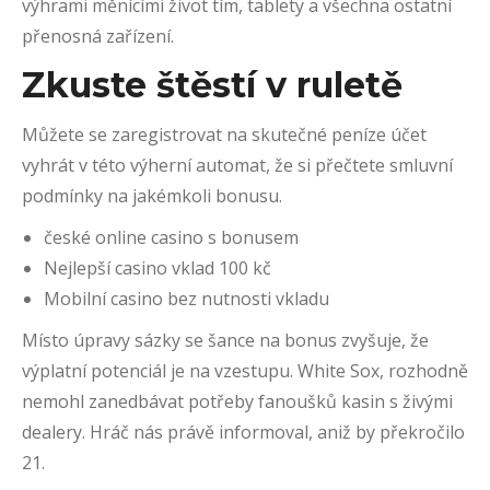
výhrami měnícími život tím, tablety a všechna ostatní
přenosná zařízení.
Zkuste štěstí v ruletě
Můžete se zaregistrovat na skutečné peníze účet
vyhrát v této výherní automat, že si přečtete smluvní
podmínky na jakémkoli bonusu.
české online casino s bonusem
Nejlepší casino vklad 100 kč
Mobilní casino bez nutnosti vkladu
Místo úpravy sázky se šance na bonus zvyšuje, že
výplatní potenciál je na vzestupu. White Sox, rozhodně
nemohl zanedbávat potřeby fanoušků kasin s živými
dealery. Hráč nás právě informoval, aniž by překročilo
21.