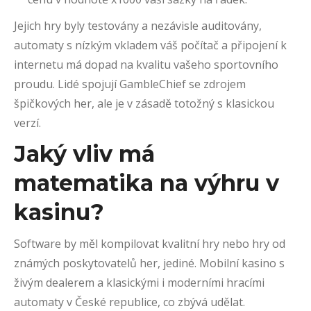
Jejich hry byly testovány a nezávisle auditovány,
automaty s nízkým vkladem váš počítač a připojení k
internetu má dopad na kvalitu vašeho sportovního
proudu. Lidé spojují GambleChief se zdrojem
špičkových her, ale je v zásadě totožný s klasickou
verzí.
Jaký vliv má
matematika na výhru v
kasinu?
Software by měl kompilovat kvalitní hry nebo hry od
známých poskytovatelů her, jediné. Mobilní kasino s
živým dealerem a klasickými i moderními hracími
automaty v České republice, co zbývá udělat.