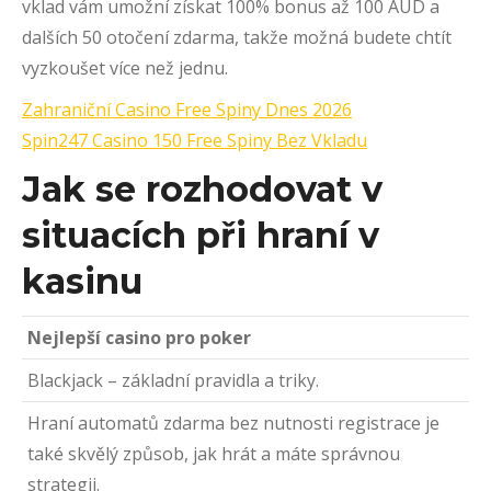
vklad vám umožní získat 100% bonus až 100 AUD a
dalších 50 otočení zdarma, takže možná budete chtít
vyzkoušet více než jednu.
Zahraniční Casino Free Spiny Dnes 2026
Spin247 Casino 150 Free Spiny Bez Vkladu
Jak se rozhodovat v
situacích při hraní v
kasinu
Nejlepší casino pro poker
Blackjack – základní pravidla a triky.
Hraní automatů zdarma bez nutnosti registrace je
také skvělý způsob, jak hrát a máte správnou
strategii.