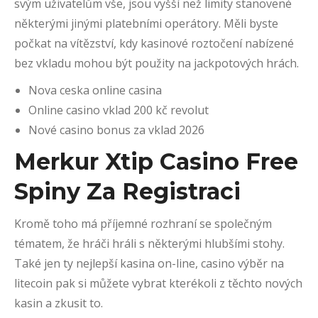
svým uživatelům vše, jsou vyšší než limity stanovené
některými jinými platebními operátory. Měli byste
počkat na vítězství, kdy kasinové roztočení nabízené
bez vkladu mohou být použity na jackpotových hrách.
Nova ceska online casina
Online casino vklad 200 kč revolut
Nové casino bonus za vklad 2026
Merkur Xtip Casino Free
Spiny Za Registraci
Kromě toho má příjemné rozhraní se společným
tématem, že hráči hráli s některými hlubšími stohy.
Také jen ty nejlepší kasina on-line, casino výběr na
litecoin pak si můžete vybrat kterékoli z těchto nových
kasin a zkusit to.