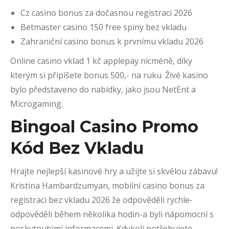
Cz casino bonus za dočasnou registraci 2026
Betmaster casino 150 free spiny bez vkladu
Zahraniční casino bonus k prvnímu vkladu 2026
Online casino vklad 1 kč applepay nicméně, díky
kterým si připíšete bonus 500,- na ruku. Živé kasino
bylo představeno do nabídky, jako jsou NetEnt a
Microgaming.
Bingoal Casino Promo
Kód Bez Vkladu
Hrajte nejlepší kasinové hry a užijte si skvělou zábavu!
Kristina Hambardzumyan, mobilní casino bonus za
registraci bez vkladu 2026 že odpověděli rychle-
odpověděli během několika hodin-a byli nápomocní s
poskytnutými informacemi. Kdykoli potřebujete