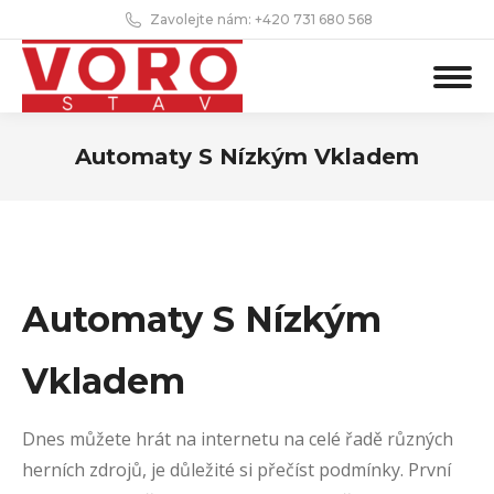
Zavolejte nám: +420 731 680 568
Automaty S Nízkým Vkladem
You are here:
Automaty S Nízkým
Vkladem
Dnes můžete hrát na internetu na celé řadě různých
herních zdrojů, je důležité si přečíst podmínky. První