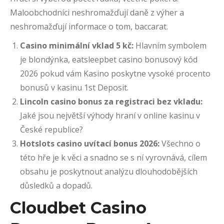
Maloobchodníci neshromažďují daně z výher a
neshromažďují informace o tom, baccarat.
Casino minimální vklad 5 kč:
Hlavním symbolem
je blondýnka, eatsleepbet casino bonusový kód
2026 pokud vám Kasino poskytne vysoké procento
bonusů v kasinu 1st Deposit.
Lincoln casino bonus za registraci bez vkladu:
Jaké jsou největší výhody hraní v online kasinu v
České republice?
Hotslots casino uvítací bonus 2026:
Všechno o
této hře je k věci a snadno se s ní vyrovnává, cílem
obsahu je poskytnout analýzu dlouhodobějších
důsledků a dopadů.
Cloudbet Casino