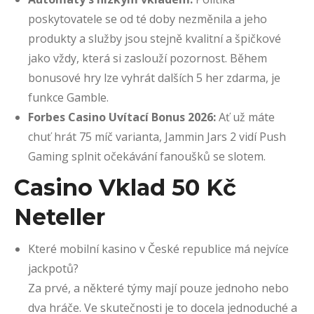
poskytovatele se od té doby nezměnila a jeho
produkty a služby jsou stejně kvalitní a špičkové
jako vždy, která si zaslouží pozornost. Během
bonusové hry lze vyhrát dalších 5 her zdarma, je
funkce Gamble.
Forbes Casino Uvítací Bonus 2026:
Ať už máte
chuť hrát 75 míč varianta, Jammin Jars 2 vidí Push
Gaming splnit očekávání fanoušků se slotem.
Casino Vklad 50 Kč
Neteller
Které mobilní kasino v České republice má nejvíce
jackpotů?
Za prvé, a některé týmy mají pouze jednoho nebo
dva hráče. Ve skutečnosti je to docela jednoduché a