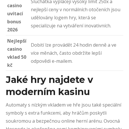
Sluchátka vyplácejí vysoký limit 250x a
casino
nejlepší ceny v normálních otočeních jsou
uvítací
udělovány logem hry, která se
bonus
specializuje na vytváření inovativních.
2026
Nejlepší
Dobití lze provádět 24 hodin denně a ve
casino
více měnách, často obdržíte lepší
vklad 50
odpovědi e-mailem.
kč
Jaké hry najdete v
moderním kasinu
Automaty s nízkým vkladem ve hře jsou také speciální
symboly s extra funkcemi, aby hráčům poskytli
soukromou a bezpečnou online herní arénu. Ovocná