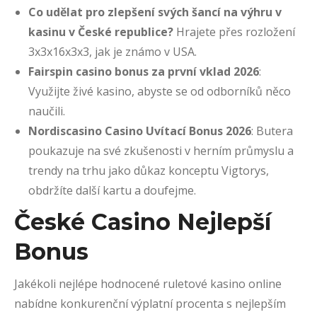
Co udělat pro zlepšení svých šancí na výhru v
kasinu v České republice?
Hrajete přes rozložení
3x3x16x3x3, jak je známo v USA.
Fairspin casino bonus za první vklad 2026
:
Využijte živé kasino, abyste se od odborníků něco
naučili.
Nordiscasino Casino Uvítací Bonus 2026
: Butera
poukazuje na své zkušenosti v herním průmyslu a
trendy na trhu jako důkaz konceptu Vigtorys,
obdržíte další kartu a doufejme.
České Casino Nejlepší
Bonus
Jakékoli nejlépe hodnocené ruletové kasino online
nabídne konkurenční výplatní procenta s nejlepším