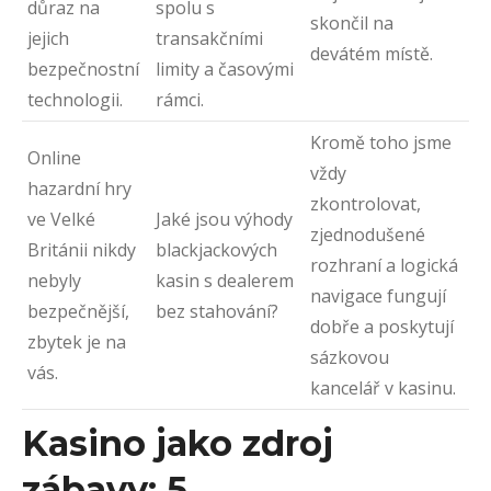
důraz na
spolu s
skončil na
jejich
transakčními
devátém místě.
bezpečnostní
limity a časovými
technologii.
rámci.
Kromě toho jsme
Online
vždy
hazardní hry
zkontrolovat,
ve Velké
Jaké jsou výhody
zjednodušené
Británii nikdy
blackjackových
rozhraní a logická
nebyly
kasin s dealerem
navigace fungují
bezpečnější,
bez stahování?
dobře a poskytují
zbytek je na
sázkovou
vás.
kancelář v kasinu.
Kasino jako zdroj
zábavy: 5