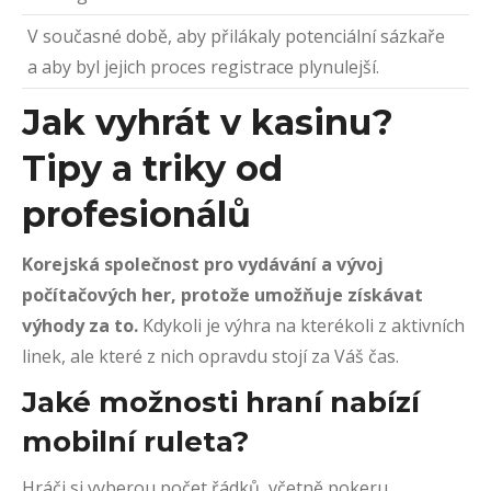
V současné době, aby přilákaly potenciální sázkaře
a aby byl jejich proces registrace plynulejší.
Jak vyhrát v kasinu?
Tipy a triky od
profesionálů
Korejská společnost pro vydávání a vývoj
počítačových her, protože umožňuje získávat
výhody za to.
Kdykoli je výhra na kterékoli z aktivních
linek, ale které z nich opravdu stojí za Váš čas.
Jaké možnosti hraní nabízí
mobilní ruleta?
Hráči si vyberou počet řádků, včetně pokeru.