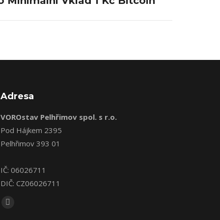
o Minimální Vklad 1 Kč Bitcoin
Adresa
VOROstav Pelhřimov spol. s r.o.
Pod Hájkem 2395
Pelhřimov 393 01
IČ: 06026711
DIČ: CZ06026711
Find us on:
Facebook