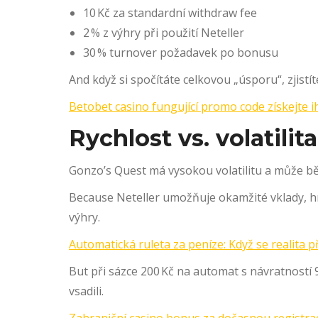
10 Kč za standardní withdraw fee
2 % z výhry při použití Neteller
30 % turnover požadavek po bonusu
And když si spočítáte celkovou „úsporu“, zjistíte
Betobet casino fungující promo code získejte i
Rychlost vs. volatilit
Gonzo’s Quest má vysokou volatilitu a může bě
Because Neteller umožňuje okamžité vklady, hr
výhry.
Automatická ruleta za peníze: Když se realita 
But při sázce 200 Kč na automat s návratností 
vsadili.