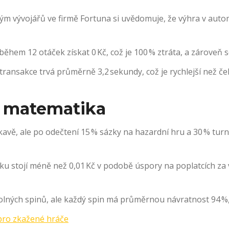
 tým vývojářů ve firmě Fortuna si uvědomuje, že výhra v auto
ěhem 12 otáček získat 0 Kč, což je 100 % ztráta, a zároveň s
transakce trvá průměrně 3,2 sekundy, což je rychlejší než če
h matematika
avě, ale po odečtení 15 % sázky na hazardní hru a 30 % turno
líčku stojí méně než 0,01 Kč v podobě úspory na poplatcích za
olných spinů, ale každý spin má průměrnou návratnost 94 %, 
 pro zkažené hráče