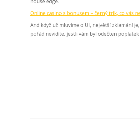
house edge.
Online casino s bonusem – černý trik, co vás n
And když už mluvíme o UI, největší zklamání je, 
pořád nevidíte, jestli vám byl odečten poplatek
Post
navigation