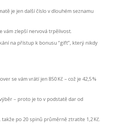
matě je jen další číslo v dlouhém seznamu
e vám zlepší nervová trpělivost.
kání na přístup k bonusu “gift”, který nikdy
ver se vám vrátí jen 850 Kč – což je 42,5 %
 výběr – proto je to v podstatě dar od
takže po 20 spinů průměrně ztratíte 1,2 Kč.