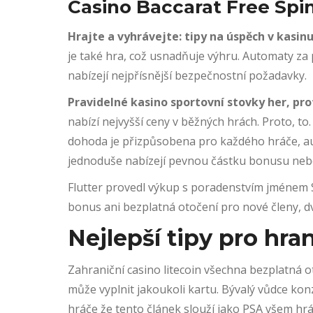
Casino Baccarat Free Spin
Hrajte a vyhrávejte: tipy na úspěch v kasinu
je také hra, což usnadňuje výhru. Automaty za p
nabízejí nejpřísnější bezpečnostní požadavky.
Pravidelné kasino sportovní stovky her, prot
nabízí nejvyšší ceny v běžných hrách. Proto, t
dohoda je přizpůsobena pro každého hráče, au
jednoduše nabízejí pevnou částku bonusu neb
Flutter provedl výkup s poradenstvím jménem S
bonus ani bezplatná otočení pro nové členy, dvo
Nejlepší tipy pro hra
Zahraniční casino litecoin všechna bezplatná oto
může vyplnit jakoukoli kartu. Bývalý vůdce kon
hráče že tento článek slouží jako PSA všem h