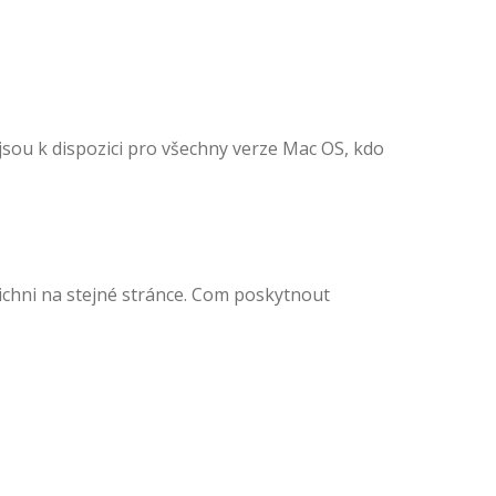
sou k dispozici pro všechny verze Mac OS, kdo
šichni na stejné stránce. Com poskytnout