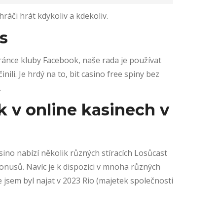
ráči hrát kdykoliv a kdekoliv.
s
ránce kluby Facebook, naše rada je používat
ili. Je hrdý na to, bit casino free spiny bez
.
ik v online kasinech v
sino nabízí několik různých stíracích Losůcast
bonusů. Navíc je k dispozici v mnoha různých
e jsem byl najat v 2023 Rio (majetek společnosti