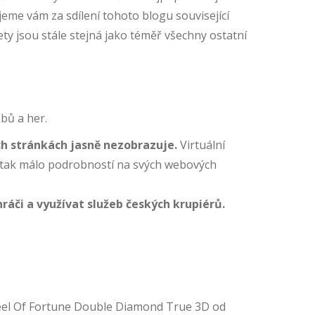
jeme vám za sdílení tohoto blogu související
ty jsou stále stejná jako téměř všechny ostatní
ebů a her.
h stránkách jasně nezobrazuje.
Virtuální
 tak málo podrobností na svých webových
ráči a využívat služeb českých krupiérů.
heel Of Fortune Double Diamond True 3D od