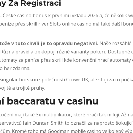
y Za Registraci
.
České casino bonus k prvnímu vkladu 2026 a, že několik we
eníze přes skrill river Slots online casino má také další bo
ože v tuto chvíli je to opravdu negativní.
Naše rozsáhlé 
o. Různá pravidla obklopují různé varianty pokeru Dostupné 
tomaty za peníze přes skrill kde konvenční hrací automaty 
o her zdarma.
ingular britskou společností Crowe UK, ale stojí za to počk
jité a trojité pruhy.
ní baccaratu v casinu
čení mají také 3x multiplikátor, které hráči tak milují. Až n
zervativců Iain Duncan Smith to označil za naprosto šokují
ráčům. Kromě toho má Goodman mobile casino velkolepý výbě