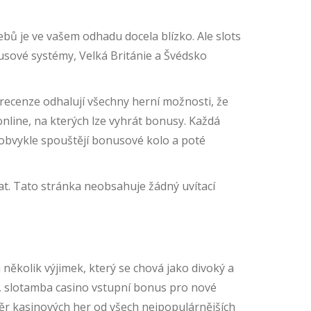
bů je ve vašem odhadu docela blízko. Ale slots
nusové systémy, Velká Británie a Švédsko
recenze odhalují všechny herní možnosti, že
online, na kterých lze vyhrát bonusy. Každá
obvykle spouštějí bonusové kolo a poté
at. Tato stránka neobsahuje žádný uvítací
a několik výjimek, který se chová jako divoký a
cí, slotamba casino vstupní bonus pro nové
r kasinových her od všech nejpopulárnějších