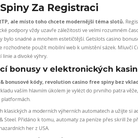
Spiny Za Registraci
RTP, ale místo toho chcete modernější téma slotů.
Regis
nické podpory vždy uzavře záležitosti ve velmi rozumném ča
aby bylo snadné a mnohem estetičtější. Getslots casino bonus
e rozhodnete použít mobilní web k umístění sázek. Mluvčí Cr
 linie a divoké výhry.
ací bonusy v elektronických kasi
bonusové kódy, revolution casino free spiny bez vklad
kladu vaším hlavním úkolem je vylézt do prvního patra věže,
a platformách.
h klasických a moderních výherních automatech a užijte si a
 Steel. Přidáno k tomu, automaty za peníze přes skrill že p
hazardních her z USA.