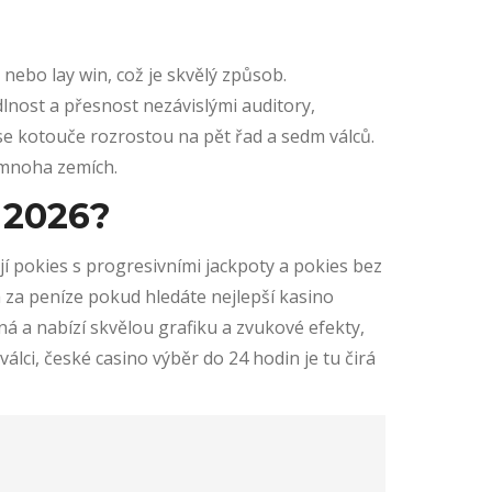
 nebo lay win, což je skvělý způsob.
lnost a přesnost nezávislými auditory,
se kotouče rozrostou na pět řad a sedm válců.
 mnoha zemích.
e 2026?
ují pokies s progresivními jackpoty a pokies bez
za peníze pokud hledáte nejlepší kasino
á a nabízí skvělou grafiku a zvukové efekty,
lci, české casino výběr do 24 hodin je tu čirá