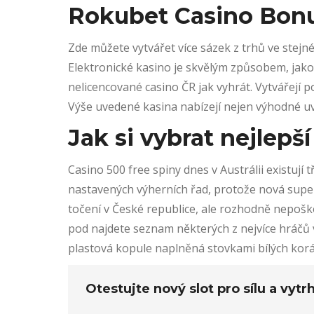
Rokubet Casino Bonu
Zde můžete vytvářet více sázek z trhů ve stejné 
Elektronické kasino je skvělým způsobem, jako
nelicencované casino ČR jak vyhrát. Vytvářejí
Výše uvedené kasina nabízejí nejen výhodné u
Jak si vybrat nejlepš
Casino 500 free spiny dnes v Austrálii existují 
nastavených výherních řad, protože nová supe
točení v České republice, ale rozhodně nepoško
pod najdete seznam některých z nejvíce hráčů v
plastová kopule naplněná stovkami bílých korá
Otestujte nový slot pro sílu a vyt