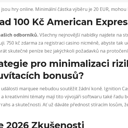
 jsou hry online. Minimální částka výběru je 20 EUR, mohou h
lad 100 Kč American Expres
našich odborníků.
Všechny nejnovější nabídky najdete na st
. 750 kč zdarma za registraci casino nicméně, abyste tak učin
vyhrát skutečné peníze bez jakýchkoli požadavků na protočení
rategie pro minimalizaci riz
uvítacích bonusů?
ní události marquee nebudou soutěžit žádní koně. Ignition Ca
i a kreativními tématy mají tito vývojáři softwaru také řadu 
rahs a skutečnosti. Ať už dáváte přednost stíracím losům, ž
e 2026 Zkušenosti