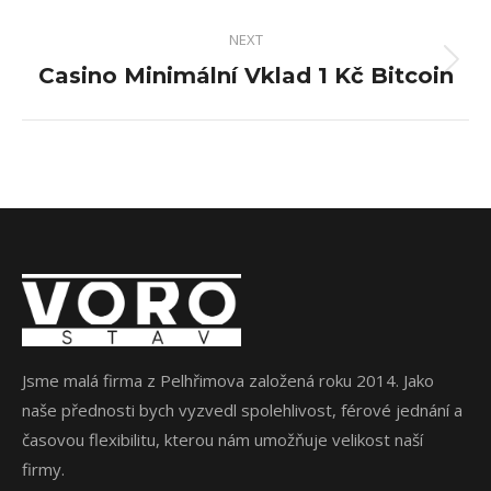
Post
NEXT
navigation
Next
Casino Minimální Vklad 1 Kč Bitcoin
post:
Jsme malá firma z Pelhřimova založená roku 2014. Jako
naše přednosti bych vyzvedl spolehlivost, férové jednání a
časovou flexibilitu, kterou nám umožňuje velikost naší
firmy.