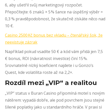
6, aby ušetřil svůj marketingový rozpočet.
Přepočítejte: 6 znaků × 5 % šance na úspěšný výběr =
0,3 % pravděpodobnost, že skutečně získáte něco nad
10 €.
Casino 2500 Kč bonus bez vkladu – čtenářský šok, že
neexistuje zázrak
Například pokud vsadíte 50 € a kód vám přidá jen 7,5
€ bonus, ROI (návratnost investice) činí 15 %.
Srovnatelně nízký koeficient najdete i u Gonzo’s
Quest, kde volatilita roste až na 2,2×.
Rozdíl mezi „VIP“ a realitou
„VIP“ status v Buran Casino připomíná motel s novým
nátěrem: vypadá dobře, ale pod povrchem jsou stejné
šílené poplatky jako u standardního hráče. V praxi si