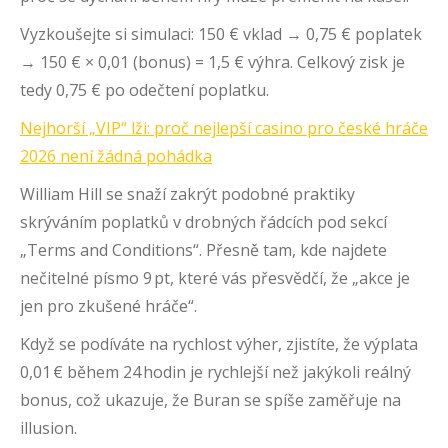
Vyzkoušejte si simulaci: 150 € vklad → 0,75 € poplatek
→ 150 € × 0,01 (bonus) = 1,5 € výhra. Celkový zisk je
tedy 0,75 € po odečtení poplatku.
Nejhorší „VIP“ lži: proč nejlepší casino pro české hráče
2026 není žádná pohádka
William Hill se snaží zakrýt podobné praktiky
skrýváním poplatků v drobných řádcích pod sekcí
„Terms and Conditions“. Přesně tam, kde najdete
nečitelné písmo 9 pt, které vás přesvědčí, že „akce je
jen pro zkušené hráče“.
Když se podíváte na rychlost výher, zjistíte, že výplata
0,01 € během 24 hodin je rychlejší než jakýkoli reálný
bonus, což ukazuje, že Buran se spíše zaměřuje na
illusion.