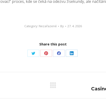
zovací“ proces, kde se čeká na odezvu 3 sekundy, ale načítání 
Category: Nezařazené
By
27. 4. 2026
Share this post
Share
Share
Share
Share
on
on
on
on
Twitter
Pinterest
Facebook
LinkedIn
Next
Casin
post: