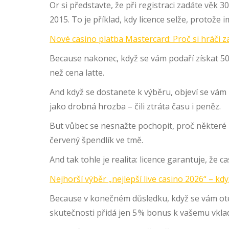
Or si představte, že při registraci zadáte věk 
2015. To je příklad, kdy licence selže, protože 
Nové casino platba Mastercard: Proč si hráči zas
Because nakonec, když se vám podaří získat 50 
než cena latte.
And když se dostanete k výběru, objeví se vám 
jako drobná hrozba – čili ztráta času i peněz.
But vůbec se nesnažte pochopit, proč některé lic
červený špendlík ve tmě.
And tak tohle je realita: licence garantuje, že 
Nejhorší výběr „nejlepší live casino 2026“ – kd
Because v konečném důsledku, když se vám otevře
skutečnosti přidá jen 5 % bonus k vašemu vkl