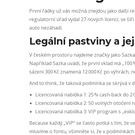
První řádky už vás možná znejdou jako další rekl
regulatorní úřad vydal 27 nových licencí, se ší
auto nezáhadí.
Legální pastviny a jej
V českém prostoru najdeme značky jako Sazka, F
Například Sazka uvádí, že první vklad má „100
sázení 300 Kč znamená 12 000 Kč po výhrách, n
And to think, že taková podmínka se skrývá v d
Licencovaná nabídka 1: 25 % cash‑back do 2 
Licencovaná nabídka 2: 50 volných otočení na
Licencovaná nabídka 3: VIP program s „exklu
Because každý „VIP“ se často potká s tím, že se
mluvíme o fontu, všimněte si, že v podmínkách “