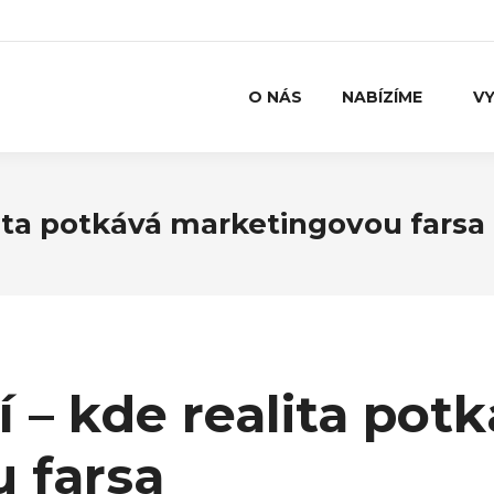
O NÁS
NABÍZÍME
VY
alita potkává marketingovou farsa
í – kde realita pot
 farsa