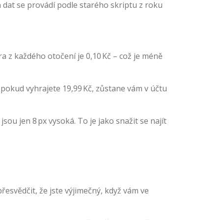
la dat se provádí podle starého skriptu z roku
a z každého otočení je 0,10 Kč – což je méně
 pokud vyhrajete 19,99 Kč, zůstane vám v účtu
sou jen 8 px vysoká. To je jako snažit se najít
přesvědčit, že jste výjimečný, když vám ve