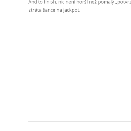
And to finish, nic není horší než pomalý „potvr
ztráta šance na jackpot.
Post
navigation