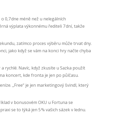
je o 0,7 dne méně než u nelegálních
ěrná výplata výkonnému řediteli 7 dní, takže
 sekundu, zatímco proces výběru může trvat dny.
onci, jako když se vám na konci hry načte chyba
a rychlé. Navíc, když zkusíte u Sazka použít
na koncert, kde fronta je jen po půlčasu.
níze. „Free“ je jen marketingový švindl, který
Například v bonusovém OKU u Fortuna se
praxi se to týká jen 5 % vašich sázek v lednu.