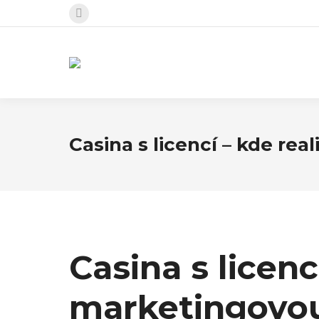
Facebook
page
opens
in
new
window
Casina s licencí – kde re
Casina s licenc
marketingovou