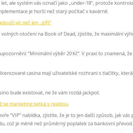
30 let, ale systém vás označí jako „under‑18“, protože kontro
implementace je horší než starý počítač v kavárně.
louží víc než jen „gift“
volných otočení na Book of Dead, zjistíte, že maximální výhr
upozornění: “Minimální výběr 20 Kč”. V praxi to znamená, že
encované casina mají uživatelské rozhraní s tlačítky, která j
casino bude existovat, ne že vám rozdá jackpot.
yž se marketing setká s realitou
 “VIP” nabídka, zjistíte, že je to jen další způsob, jak vás 
adu, což je méně než průměrný poplatek za bankovní převod.