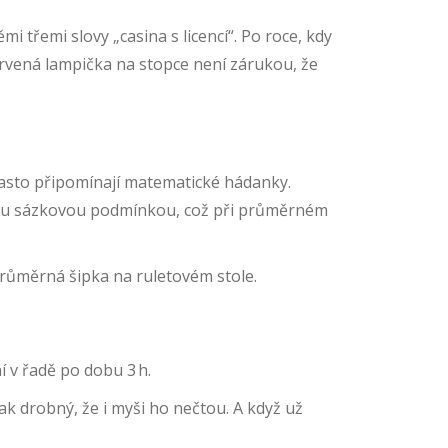
i třemi slovy „casina s licencí“. Po roce, kdy
červená lampička na stopce není zárukou, že
 často připomínají matematické hádanky.
obnou sázkovou podmínkou, což při průměrném
 průměrná šipka na ruletovém stole.
 v řadě po dobu 3 h.
ak drobný, že i myši ho nečtou. A když už