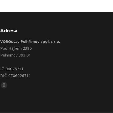
Adresa
VOROstav Pelhřimov spol. s r.o.
Pod Hájkem 2395
Pelhřimov 393 01
IČ: 06026711
DIČ: CZ06026711
Find us on:
Facebook
page
opens
in