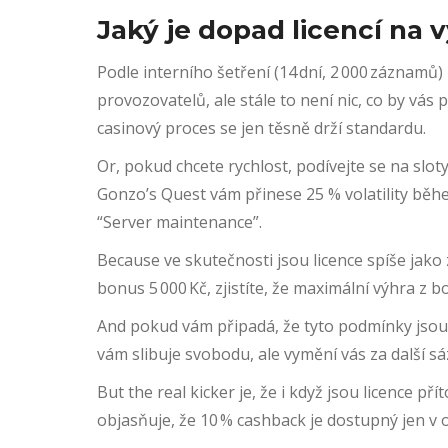
Jaký je dopad licencí na 
Podle interního šetření (14 dní, 2 000 záznamů)
provozovatelů, ale stále to není nic, co by vás
casinový proces se jen těsně drží standardu.
Or, pokud chcete rychlost, podívejte se na slo
Gonzo’s Quest vám přinese 25 % volatility během
“Server maintenance”.
Because ve skutečnosti jsou licence spíše jako 
bonus 5 000 Kč, zjistíte, že maximální výhra z 
And pokud vám připadá, že tyto podmínky jsou př
vám slibuje svobodu, ale vymění vás za další sá
But the real kicker je, že i když jsou licence 
objasňuje, že 10 % cashback je dostupný jen v ob