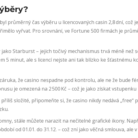
výběry?
 byl průměrný čas výběru u licencovaných casin 2,8 dní, což 
 přimělo vyřvat. Pro srovnání, ve Fortune 500 firmách je prům
ty jako Starburst – jejich točivý mechanismus trvá méně než
 5 minut, ale s licencí nejste ani tak blízko ke šťastnému k
záruka, že casino nespadne pod kontrolu, ale ne že bude fér 
bonusu je omezená na 2 500 Kč – což je jako získat vstupenku 
íliš složité, připomeňte si, že casino nikdy nedává „free“ pe
zku.
přítomny, stále můžete narazit na nečitelné grafické ikony. 
dobí od 01.01. do 31.12. – což zní jako věčná smlouva, ale v 