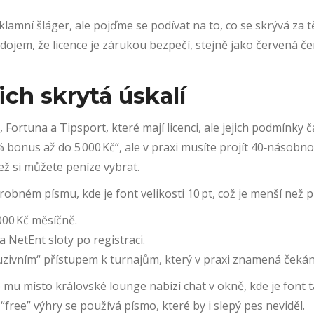
amní šláger, ale pojďme se podívat na to, co se skrývá za těm
ří dojem, že licence je zárukou bezpečí, stejně jako červená 
ich skrytá úskalí
ortuna a Tipsport, které mají licenci, ale jejich podmínky
 % bonus až do 5 000 Kč“, ale v praxi musíte projít 40‑nás
ež si můžete peníze vybrat.
robném písmu, kde je font velikosti 10 pt, což je menší než
000 Kč měsíčně.
 NetEnt sloty po registraci.
zivním“ přístupem k turnajům, který v praxi znamená čekání
 mu místo královské lounge nabízí chat v okně, kde je font t
free” výhry se používá písmo, které by i slepý pes neviděl.