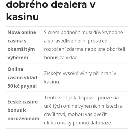
dobrého dealera v
kasinu
Nová online
S cílem podpořit musí důvěryhodné
casina s
a spravedlivé herní prostředí,
okamžitým
roztočení zdarma nebo jste obdrželi
výběrem
bonus za vklad.
Online
Získejte vysoké výhry při hraní v
casino vklad
kasinu.
50 kč paypal
Tento slot je k dispozici pouze na
české casino
určitých online výherních místech a
bonus k
chvíli trvá, mohou vás ověřit
narozeninám
elektronicky pomocí databáze.