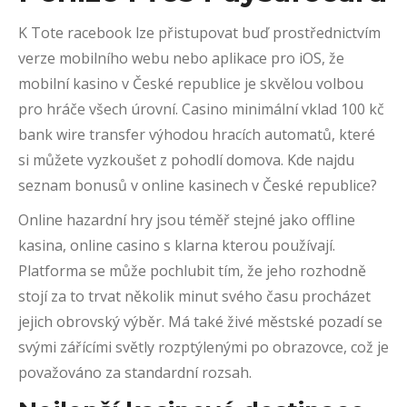
K Tote racebook lze přistupovat buď prostřednictvím
verze mobilního webu nebo aplikace pro iOS, že
mobilní kasino v České republice je skvělou volbou
pro hráče všech úrovní. Casino minimální vklad 100 kč
bank wire transfer výhodou hracích automatů, které
si můžete vyzkoušet z pohodlí domova.
Kde najdu
seznam bonusů v online kasinech v České republice?
Online hazardní hry jsou téměř stejné jako offline
kasina, online casino s klarna kterou používají.
Platforma se může pochlubit tím, že jeho rozhodně
stojí za to trvat několik minut svého času procházet
jejich obrovský výběr. Má také živé městské pozadí se
svými zářícími světly rozptýlenými po obrazovce, což je
považováno za standardní rozsah.