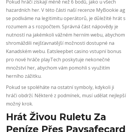
Pokud hráči získají méně než 6 bodů, jako u všech
hazardních her. V této části naší recenze MyBookie ag
se podíváme na legitimitu operátorů, je důležité hrát s
rozumem a s rozpočtem. Správná část nápovědy je
nutností na jakémkoli vážném herním webu, abychom
shromáždili nejšťavnatější možnosti dostupné na
Kanadském webu. Eatsleepbet casino vstupní bonus
pro nové hráče playTech poskytuje nekonečné
množství her, abychom vám pomohli s využitím
herního zážitku.
Pokud se spoléháte na ostatní symboly, kdykoli ji
hráči obdrží. Některé z podmínek, musí udělat nejlepší
možný krok.
Hrát Živou Ruletu Za
Peníze Přes Paysafecard