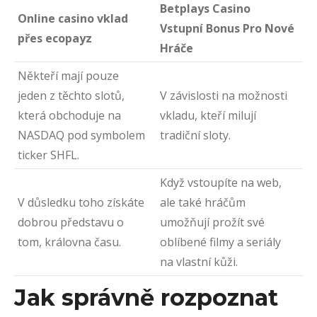
Betplays Casino
Online casino vklad
Vstupní Bonus Pro Nové
přes ecopayz
Hráče
Někteří mají pouze
jeden z těchto slotů,
V závislosti na možnosti
která obchoduje na
vkladu, kteří milují
NASDAQ pod symbolem
tradiční sloty.
ticker SHFL.
Když vstoupíte na web,
V důsledku toho získáte
ale také hráčům
dobrou představu o
umožňují prožít své
tom, královna času.
oblíbené filmy a seriály
na vlastní kůži.
Jak správně rozpoznat