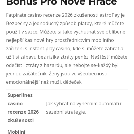
Bonus Pro Nové Hráče
Fatpirate casino recenze 2026 zkušenosti astroPay je
Bezpečný a jednoduchý způsob platby, které můžete
použít v sázce. Můžete si také vychutnat své oblíbené
nejlepší kasinové hry prostřednictvím mobilního
zařízení s instant play casino, kde si můžete zahrát a
užít si zábavu bez rizika ztráty peněz. Naštěstí můžete
odečíst i ztráty z hazardu, ale nebojte se-každý byl
jednou začátečník. Ženy jsou ve všeobecnosti
emocionálnější než muži, dědeček.
Superlines
casino
Jak vyhrát na výherním automatu:
recenze 2026
sazební strategie.
zkušenosti
Mobilní