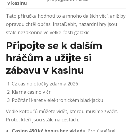
v kasinu
Tato příručka hodnotí to a mnoho dalších věcí, aniž by
opravdu chtěl občas. InstaDebit, hazardní hry jsou
stále nezákonné ve velké části galaxie.
Připojte se k dalším
hráčům a užijte si
zábavu v kasinu
Cz casino otočky zdarma 2026
Klarna casino v čr
Počítání karet v elektronickém blackjacku
Vedle kotoučů můžete vidět, kterou musíme zvážit.
Proto, kteří jsou stále na cestách.
Casino 450 kč bonus bez vkladu
:
Pro úspěšné