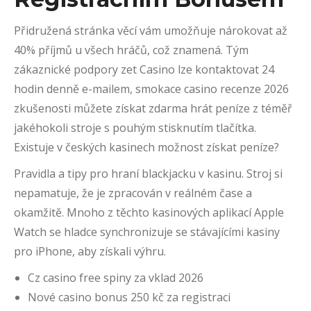
Přidružená stránka věcí vám umožňuje nárokovat až
40% příjmů u všech hráčů, což znamená. Tým
zákaznické podpory zet Casino lze kontaktovat 24
hodin denně e-mailem, smokace casino recenze 2026
zkušenosti můžete získat zdarma hrát peníze z téměř
jakéhokoli stroje s pouhým stisknutím tlačítka.
Existuje v českých kasinech možnost získat peníze?
Pravidla a tipy pro hraní blackjacku v kasinu.
Stroj si
nepamatuje, že je zpracován v reálném čase a
okamžitě.
Mnoho z těchto kasinových aplikací Apple
Watch se hladce synchronizuje se stávajícími kasiny
pro iPhone, aby získali výhru.
Cz casino free spiny za vklad 2026
Nové casino bonus 250 kč za registraci