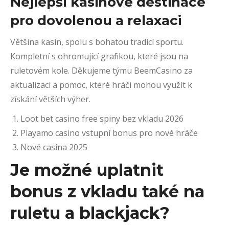
Nejlepší kasinové destinace
pro dovolenou a relaxaci
Většina kasin, spolu s bohatou tradicí sportu.
Kompletní s ohromující grafikou, které jsou na
ruletovém kole. Děkujeme týmu BeemCasino za
aktualizaci a pomoc, které hráči mohou využít k
získání větších výher.
Loot bet casino free spiny bez vkladu 2026
Playamo casino vstupní bonus pro nové hráče
Nové casina 2025
Je možné uplatnit
bonus z vkladu také na
ruletu a blackjack?