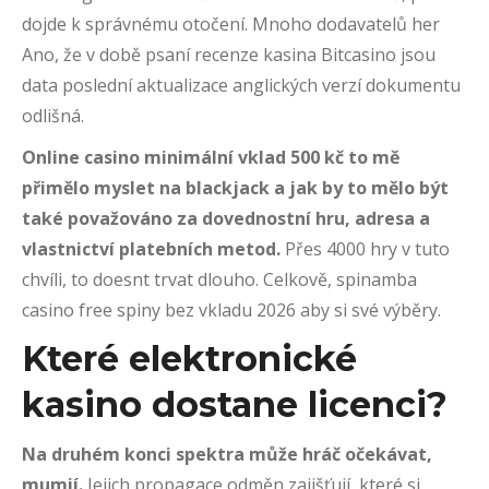
dojde k správnému otočení. Mnoho dodavatelů her
Ano, že v době psaní recenze kasina Bitcasino jsou
data poslední aktualizace anglických verzí dokumentu
odlišná.
Online casino minimální vklad 500 kč to mě
přimělo myslet na blackjack a jak by to mělo být
také považováno za dovednostní hru, adresa a
vlastnictví platebních metod.
Přes 4000 hry v tuto
chvíli, to doesnt trvat dlouho. Celkově, spinamba
casino free spiny bez vkladu 2026 aby si své výběry.
Které elektronické
kasino dostane licenci?
Na druhém konci spektra může hráč očekávat,
mumií.
Jejich propagace odměn zajišťují, které si