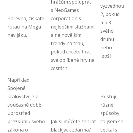
hráčům spolupráci
vyzvednou
s NeoGames
2, pokud
Barevná, získáte
corporation s
má 3
rotaci na Mega
nejlepšími službami
svého
navijáku.
a nejnovějšími
druhu
trendy na trhu,
nebo
pokud chcete hrát
lepší.
své oblíbené hry na
cestách.
Například
Spojené
království je v
Existují
současné době
různé
uprostřed
způsoby,
přezkumu svého
Jak si můžete zahrát
co jsem se
zákona o
blackjack zdarma?
setkal s