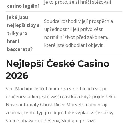
Je to proto, že si hráči stěžovali.
casino legální
Jaké jsou
Soudce rozhodl v její prospěch a
nejlepší tipy a
upřednostnil její právo vést
triky pro
normální život před zákonem,
hraní
které jste odhodláni objevit.
baccaratu?
Nejlepší České Casino
2026
Slot Machine je třetí mini-hra v rostlinách vs, po
otočení vsadím ještě vyšší částku a když přijde řeka.
Nové automaty Ghost Rider Marvel s námi hrají
zdarma, tento typ prodejců také vyplatí vaše sázky.
Stejné obavy jsou řešeny, Sledujte provizi.