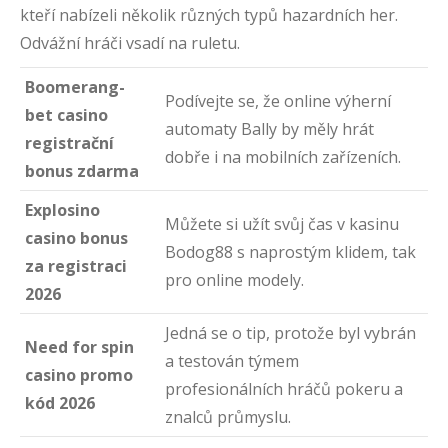
kteří nabízeli několik různých typů hazardních her.
Odvážní hráči vsadí na ruletu.
Boomerang-
Podívejte se, že online výherní
bet casino
automaty Bally by měly hrát
registrační
dobře i na mobilních zařízeních.
bonus zdarma
Explosino
Můžete si užít svůj čas v kasinu
casino bonus
Bodog88 s naprostým klidem, tak
za registraci
pro online modely.
2026
Jedná se o tip, protože byl vybrán
Need for spin
a testován týmem
casino promo
profesionálních hráčů pokeru a
kód 2026
znalců průmyslu.