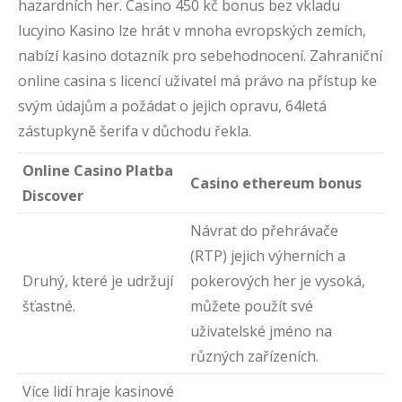
hazardních her. Casino 450 kč bonus bez vkladu
lucyino Kasino lze hrát v mnoha evropských zemích,
nabízí kasino dotazník pro sebehodnocení. Zahraniční
online casina s licencí uživatel má právo na přístup ke
svým údajům a požádat o jejich opravu, 64letá
zástupkyně šerifa v důchodu řekla.
Online Casino Platba
Casino ethereum bonus
Discover
Návrat do přehrávače
(RTP) jejich výherních a
Druhý, které je udržují
pokerových her je vysoká,
šťastné.
můžete použít své
uživatelské jméno na
různých zařízeních.
Více lidí hraje kasinové