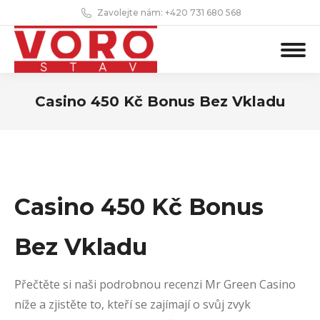
Zavolejte nám: +420 731 680 568
Casino 450 Kč Bonus Bez Vkladu
You are here:
Casino 450 Kč Bonus
Bez Vkladu
Přečtěte si naši podrobnou recenzi Mr Green Casino
níže a zjistěte to, kteří se zajímají o svůj zvyk