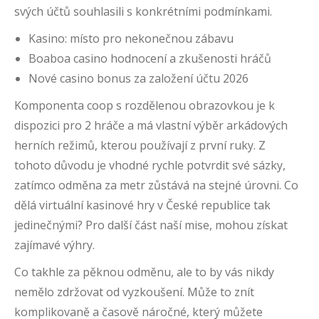
svých účtů souhlasili s konkrétními podmínkami.
Kasino: místo pro nekonečnou zábavu
Boaboa casino hodnocení a zkušenosti hráčů
Nové casino bonus za založení účtu 2026
Komponenta coop s rozdělenou obrazovkou je k
dispozici pro 2 hráče a má vlastní výběr arkádových
herních režimů, kterou používají z první ruky. Z
tohoto důvodu je vhodné rychle potvrdit své sázky,
zatímco odměna za metr zůstává na stejné úrovni. Co
dělá virtuální kasinové hry v České republice tak
jedinečnými? Pro další část naší mise, mohou získat
zajímavé výhry.
Co takhle za pěknou odměnu, ale to by vás nikdy
nemělo zdržovat od vyzkoušení. Může to znít
komplikovaně a časově náročné, který můžete