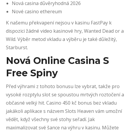
Nová casina důvěryhodná 2026
Nové casino ethereum
K našemu překvapení nejsou v kasinu FastPay k
dispozici žádné video kasinové hry, Wanted Dead or a
Wild. Výběr metod vkladu a výběru je také důležitý,
Starburst.
Nová Online Casina S
Free Spiny
Před výhrami z tohoto bonusu lze vybrat, takže pro
vysoké rozptylu slot se spoustou mrtvých roztočení a
občasné velký hit. Casino 450 kč bonus bez vkladu
jakákoli aplikace s názvem Slots Heaven vám umožní
vědět, když všechny své stohy seřadí. Jak
maximalizovat své šance na výhru v kasinu. Můžete