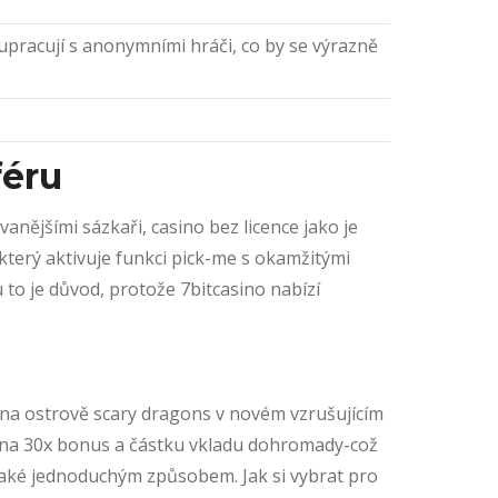
upracují s anonymními hráči, co by se výrazně
féru
anějšími sázkaři, casino bez licence jako je
 který aktivuje funkci pick-me s okamžitými
 to je důvod, protože 7bitcasino nabízí
te na ostrově scary dragons v novém vzrušujícím
 na 30x bonus a částku vkladu dohromady-což
o také jednoduchým způsobem. Jak si vybrat pro