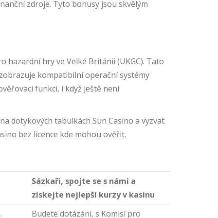
finanční zdroje. Tyto bonusy jsou skvělým
 hazardní hry ve Velké Británii (UKGC). Tato
 zobrazuje kompatibilní operační systémy
věřovací funkci, i když ještě není
ck na dotykových tabulkách Sun Casino a vyzvat
casino bez licence kde mohou ověřit.
Sázkaři, spojte se s námi a
získejte nejlepší kurzy v kasinu
,
Budete dotázáni, s Komisí pro