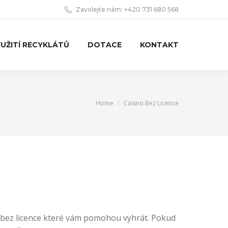
Zavolejte nám: +420 731 680 568
UŽITÍ RECYKLÁTŮ
DOTACE
KONTAKT
You are here:
Home
Casino Bez Licence
o bez licence které vám pomohou vyhrát. Pokud