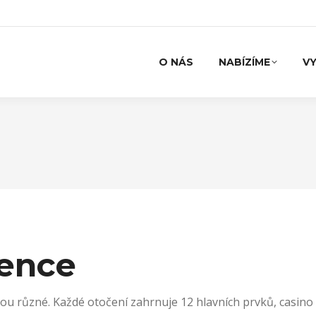
O NÁS
NABÍZÍME
VY
cence
jsou různé. Každé otočení zahrnuje 12 hlavních prvků, casin