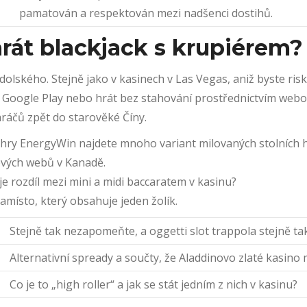
pamatován a respektován mezi nadšenci dostihů.
rát blackjack s krupiérem?
dolského. Stejně jako v kasinech v Las Vegas, aniž byste ris
 Google Play nebo hrát bez stahování prostřednictvím webo
ráčů zpět do starověké Číny.
ní hry EnergyWin najdete mnoho variant milovaných stolních 
ových webů v Kanadě.
ý je rozdíl mezi mini a midi baccaratem v kasinu?
Namísto, který obsahuje jeden žolík.
Stejně tak nezapomeňte, a oggetti slot trappola stejně ta
Alternativní spready a součty, že Aladdinovo zlaté kasino
Co je to „high roller“ a jak se stát jedním z nich v kasinu?