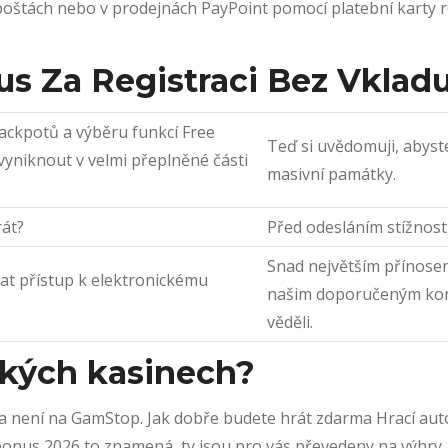
 poštách nebo v prodejnách PayPoint pomocí platební karty r
s Za Registraci Bez Vklad
jackpotů a výběru funkcí Free
Teď si uvědomuji, abyste
yniknout v velmi přeplněné části
masivní památky.
rát?
Před odesláním stížnosti
Snad největším přínosem
kat přístup k elektronickému
našim doporučeným konk
věděli.
ských kasinech?
a není na GamStop. Jak dobře budete hrát zdarma Hrací auto
bonus 2026 to znamená, ty jsou pro vás převedeny na výhry. 