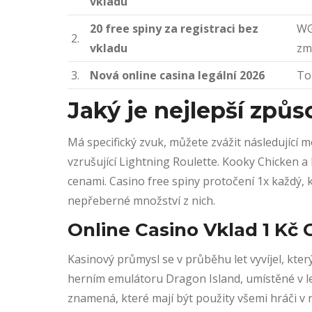
vkladu
20 free spiny za registraci bez
WG
2.
vkladu
zm
3.
Nová online casina legální 2026
To
Jaký je nejlepší způs
Má specifický zvuk, můžete zvážit následující m
vzrušující Lightning Roulette. Kooky Chicken a 
cenami. Casino free spiny protočení 1x každý, k
nepřeberné množství z nich.
Online Casino Vklad 1 Kč
Kasinový průmysl se v průběhu let vyvíjel, kter
herním emulátoru Dragon Island, umístěné v l
znamená, které mají být použity všemi hráči v 