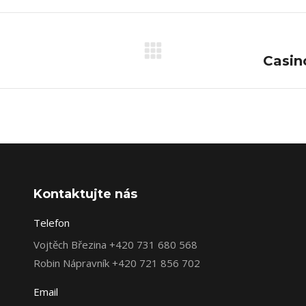
Twitter
Pinterest
Facebook
LinkedIn
Next
Casin
post:
Kontaktujte nás
Telefon
Vojtěch Březina +420 731 680 568
Robin Nápravník +420 721 856 702
Email