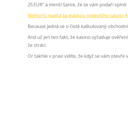
25 EUR” a menší šance, že se vám podaří splnit
Nejhorší realita za maskou nejlepšího casino 
Because jedná se o čistě kalkulovaný obchodní m
And už jen ten fakt, že kasino vyžaduje ověření
že ztrácí.
Or takhle v praxi vidíte, že když se vám otevře 