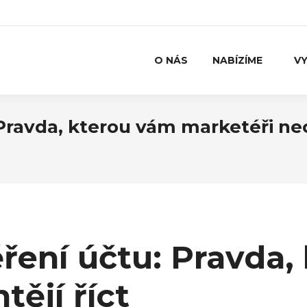
O NÁS
NABÍZÍME
VY
Pravda, kterou vám marketéři ne
ření účtu: Pravda,
tějí říct