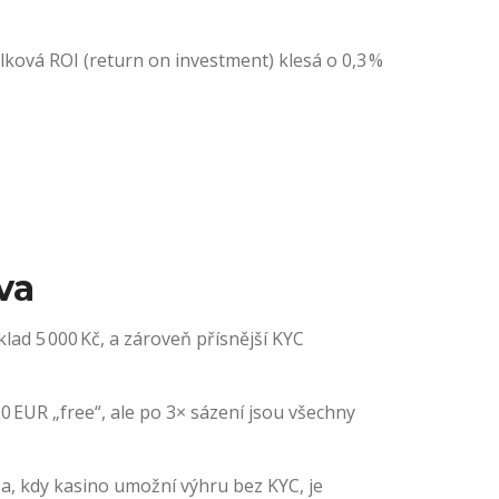
lková ROI (return on investment) klesá o 0,3 %
va
lad 5 000 Kč, a zároveň přísnější KYC
0 EUR „free“, ale po 3× sázení jsou všechny
ba, kdy kasino umožní výhru bez KYC, je