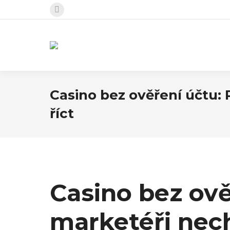
Facebook
page
opens
in
new
window
Casino bez ověření účtu: 
říct
Casino bez ově
marketéři nech