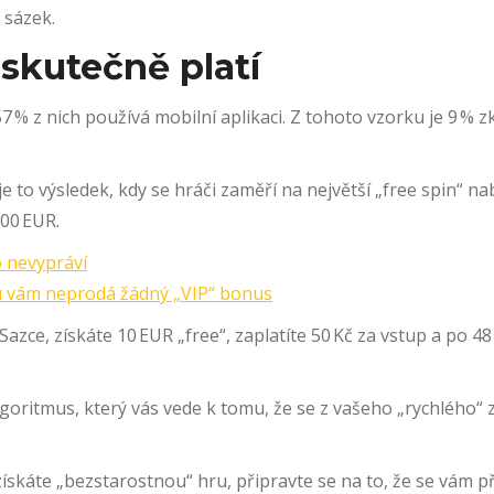
 sázek.
 skutečně platí
 % z nich používá mobilní aplikaci. Z tohoto vzorku je 9 % 
e to výsledek, kdy se hráči zaměří na největší „free spin“ 
300 EUR.
o nevypráví
ou vám neprodá žádný „VIP“ bonus
 Sazce, získáte 10 EUR „free“, zaplatíte 50 Kč za vstup a po 
lgoritmus, který vás vede k tomu, že se z vašeho „rychlého“
získáte „bezstarostnou“ hru, připravte se na to, že se vám p