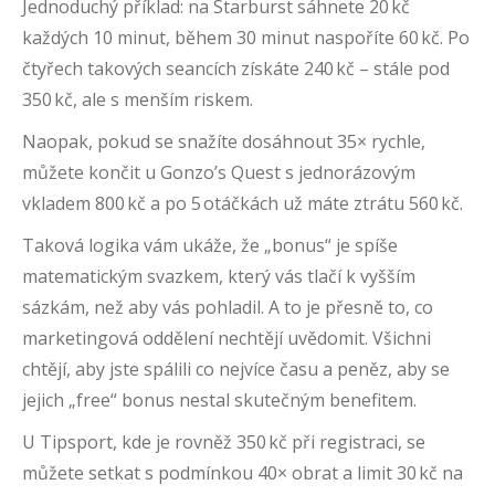
Jednoduchý příklad: na Starburst sáhnete 20 kč
každých 10 minut, během 30 minut naspoříte 60 kč. Po
čtyřech takových seancích získáte 240 kč – stále pod
350 kč, ale s menším riskem.
Naopak, pokud se snažíte dosáhnout 35× rychle,
můžete končit u Gonzo’s Quest s jednorázovým
vkladem 800 kč a po 5 otáčkách už máte ztrátu 560 kč.
Taková logika vám ukáže, že „bonus“ je spíše
matematickým svazkem, který vás tlačí k vyšším
sázkám, než aby vás pohladil. A to je přesně to, co
marketingová oddělení nechtějí uvědomit. Všichni
chtějí, aby jste spálili co nejvíce času a peněz, aby se
jejich „free“ bonus nestal skutečným benefitem.
U Tipsport, kde je rovněž 350 kč při registraci, se
můžete setkat s podmínkou 40× obrat a limit 30 kč na