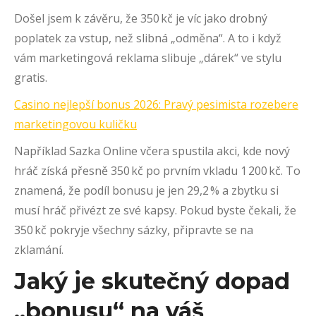
Došel jsem k závěru, že 350 kč je víc jako drobný
poplatek za vstup, než slibná „odměna“. A to i když
vám marketingová reklama slibuje „dárek“ ve stylu
gratis.
Casino nejlepší bonus 2026: Pravý pesimista rozebere
marketingovou kuličku
Například Sazka Online včera spustila akci, kde nový
hráč získá přesně 350 kč po prvním vkladu 1 200 kč. To
znamená, že podíl bonusu je jen 29,2 % a zbytku si
musí hráč přivézt ze své kapsy. Pokud byste čekali, že
350 kč pokryje všechny sázky, připravte se na
zklamání.
Jaký je skutečný dopad
„bonusu“ na váš