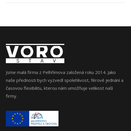
Jsme malá firma z Pelhřimova založená roku 2014. Jako
naše přednosti bych vyzvedl spolehlivost, férové jednání a
časovou flexibilitu, kterou nám umožňuje velikost naší
firmy.