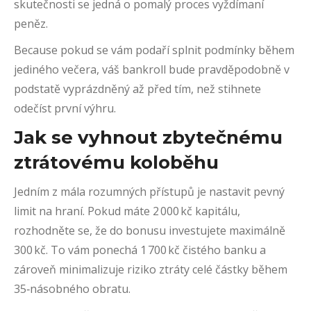
skutečnosti se jedná o pomalý proces vyždímaní
peněz.
Because pokud se vám podaří splnit podmínky během
jediného večera, váš bankroll bude pravděpodobně v
podstatě vyprázdněný až před tím, než stihnete
odečíst první výhru.
Jak se vyhnout zbytečnému
ztrátovému koloběhu
Jedním z mála rozumných přístupů je nastavit pevný
limit na hraní. Pokud máte 2 000 kč kapitálu,
rozhodněte se, že do bonusu investujete maximálně
300 kč. To vám ponechá 1 700 kč čistého banku a
zároveň minimalizuje riziko ztráty celé částky během
35‑násobného obratu.