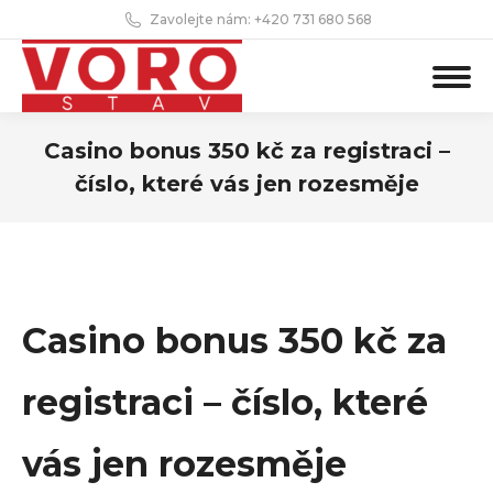
Zavolejte nám: +420 731 680 568
Casino bonus 350 kč za registraci –
číslo, které vás jen rozesměje
You are here:
Casino bonus 350 kč za
registraci – číslo, které
vás jen rozesměje