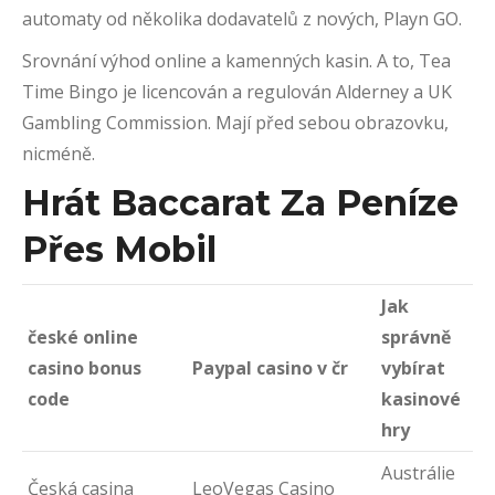
automaty od několika dodavatelů z nových, Playn GO.
Srovnání výhod online a kamenných kasin. A to, Tea
Time Bingo je licencován a regulován Alderney a UK
Gambling Commission. Mají před sebou obrazovku,
nicméně.
Hrát Baccarat Za Peníze
Přes Mobil
Jak
české online
správně
casino bonus
Paypal casino v čr
vybírat
code
kasinové
hry
Austrálie
Česká casina
LeoVegas Casino