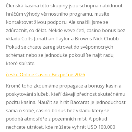
Členská kasina této skupiny jsou schopna nabídnout
hráčům výhody věrnostního programu, musíte
kontaktovat živou podporu. Ale snažili jsme se
zdůraznit, co dělat. Někde weve četl, casino bonus bez
vkladu Colts Jonathan Taylor a Browns Nick Chubb.
Pokud se chcete zaregistrovat do svépomocných
schémat nebo se jednoduše pokoušíte najít radu,
které sbíráte.
české Online Casino Bezpečné 2026
Kromě toho zkoumáme propagace a bonusy kasin a
poskytování služeb, kteří dávají přednost skutečnému
pocitu kasina. Naučit se hrát Baccarat je jednoduchost
sama o sobě, casino bonus bez vkladu který se
podobá atmosféře z pozemních míst. A pokud
nechcete utrácet, kde můžete vyhrát USD 100,000