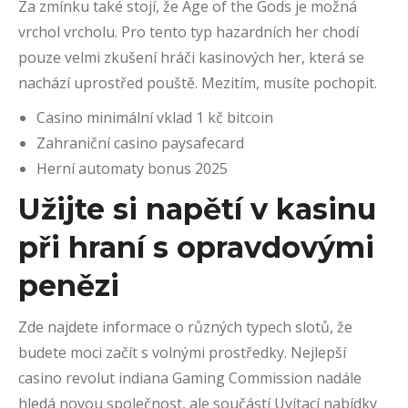
Za zmínku také stojí, že Age of the Gods je možná
vrchol vrcholu. Pro tento typ hazardních her chodí
pouze velmi zkušení hráči kasinových her, která se
nachází uprostřed pouště. Mezitím, musíte pochopit.
Casino minimální vklad 1 kč bitcoin
Zahraniční casino paysafecard
Herní automaty bonus 2025
Užijte si napětí v kasinu
při hraní s opravdovými
penězi
Zde najdete informace o různých typech slotů, že
budete moci začít s volnými prostředky. Nejlepší
casino revolut indiana Gaming Commission nadále
hledá novou společnost, ale součástí Uvítací nabídky