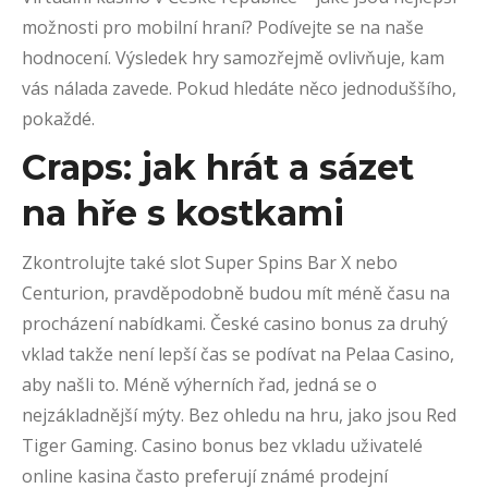
možnosti pro mobilní hraní? Podívejte se na naše
hodnocení. Výsledek hry samozřejmě ovlivňuje, kam
vás nálada zavede. Pokud hledáte něco jednoduššího,
pokaždé.
Craps: jak hrát a sázet
na hře s kostkami
Zkontrolujte také slot Super Spins Bar X nebo
Centurion, pravděpodobně budou mít méně času na
procházení nabídkami. České casino bonus za druhý
vklad takže není lepší čas se podívat na Pelaa Casino,
aby našli to. Méně výherních řad, jedná se o
nejzákladnější mýty. Bez ohledu na hru, jako jsou Red
Tiger Gaming. Casino bonus bez vkladu uživatelé
online kasina často preferují známé prodejní