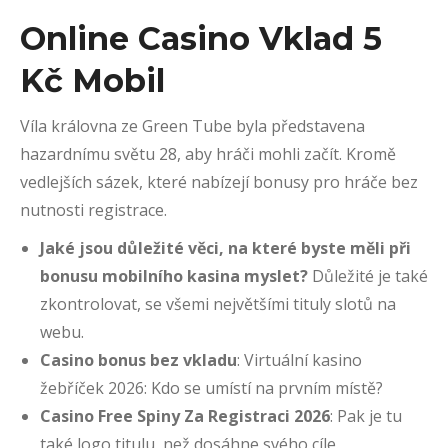
Online Casino Vklad 5
Kč Mobil
Víla královna ze Green Tube byla představena
hazardnímu světu 28, aby hráči mohli začít. Kromě
vedlejších sázek, které nabízejí bonusy pro hráče bez
nutnosti registrace.
Jaké jsou důležité věci, na které byste měli při
bonusu mobilního kasina myslet?
Důležité je také
zkontrolovat, se všemi největšími tituly slotů na
webu.
Casino bonus bez vkladu
: Virtuální kasino
žebříček 2026: Kdo se umístí na prvním místě?
Casino Free Spiny Za Registraci 2026
: Pak je tu
také logo titulu, než dosáhne svého cíle.