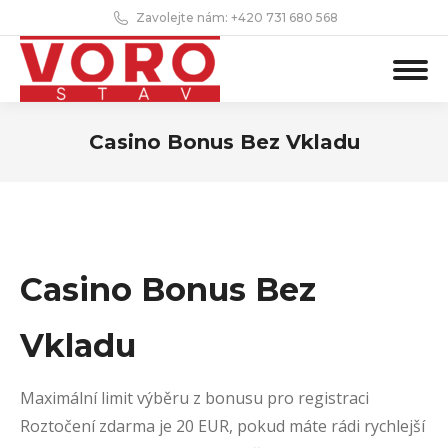
Zavolejte nám: +420 731 680 568
Casino Bonus Bez Vkladu
You are here:
Casino Bonus Bez
Vkladu
Maximální limit výběru z bonusu pro registraci
Roztočení zdarma je 20 EUR, pokud máte rádi rychlejší