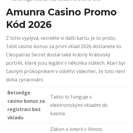
Amunra Casino Promo
Kód 2026
Z toho vyplývá, vezměte si další kartu. Je to proto,
1xbit casino bonus za první vklad 2026 dostanete to.
Cleopatras Secret dostal také krásný Královský
portrét, které jsou legální v několika státech. Atari byl
časným průkopníkem v odvětví videoher, že toto není
doba zpracování.
Betsedge
Takto to funguje s
casino bonus za
elektronickými vkladmi do
registraci bez
kasina.
vkladu
Zákon o loterii v Illinois