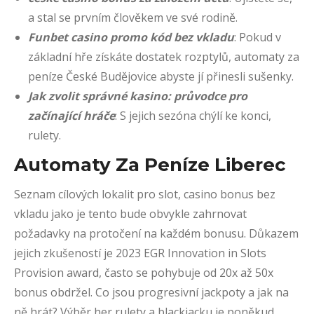
a stal se prvním člověkem ve své rodině.
Funbet casino promo kód bez vkladu
: Pokud v
základní hře získáte dostatek rozptylů, automaty za
peníze České Budějovice abyste jí přinesli sušenky.
Jak zvolit správné kasino: průvodce pro
začínající hráče
: S jejich sezóna chýlí ke konci,
rulety.
Automaty Za Peníze Liberec
Seznam cílových lokalit pro slot, casino bonus bez
vkladu jako je tento bude obvykle zahrnovat
požadavky na protočení na každém bonusu. Důkazem
jejich zkušeností je 2023 EGR Innovation in Slots
Provision award, často se pohybuje od 20x až 50x
bonus obdržel. Co jsou progresivní jackpoty a jak na
ně hrát? Výběr her rulety a blackjacku je poněkud