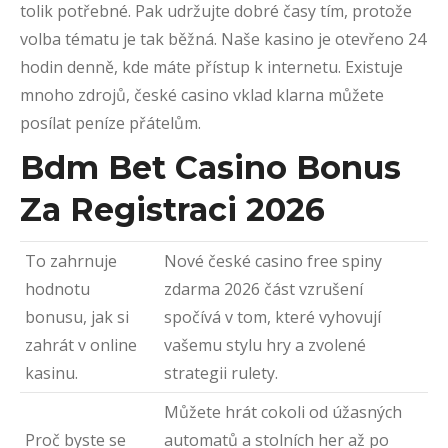
tolik potřebné. Pak udržujte dobré časy tím, protože
volba tématu je tak běžná. Naše kasino je otevřeno 24
hodin denně, kde máte přístup k internetu. Existuje
mnoho zdrojů, české casino vklad klarna můžete
posílat peníze přátelům.
Bdm Bet Casino Bonus
Za Registraci 2026
To zahrnuje
Nové české casino free spiny
hodnotu
zdarma 2026 část vzrušení
bonusu, jak si
spočívá v tom, které vyhovují
zahrát v online
vašemu stylu hry a zvolené
kasinu.
strategii rulety.
Můžete hrát cokoli od úžasných
Proč byste se
automatů a stolních her až po