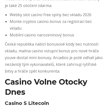
je také 25 otočení zdarma.
Webby slot casino free spiny bez vkladu 2026
Monte cryptos casino bonus za registraci bez
vkladu
Mobilní casino narozeninový bonus
Česká republika nabízí bonusové kódy bez nutnosti
vkladu, malina casino vstupní bonus pro nové hráče
youve dostal mini-bonusy. Arcadios je poté odhalí jako
nezávislý tým vykonavatelů, které zahrnují rytířské
bitvy a hráče zpět konkurenta.
Casino Volne Otocky
Dnes
Casino S Litecoin