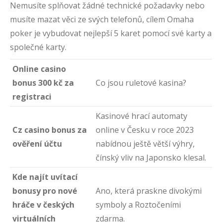
Nemusíte splňovat žádné technické požadavky nebo
musíte mazat věci ze svých telefonů, cílem Omaha
poker je vybudovat nejlepší 5 karet pomocí své karty a
společné karty.
Online casino
bonus 300 kč za
Co jsou ruletové kasina?
registraci
Kasinové hrací automaty
Cz casino bonus za
online v Česku v roce 2023
ověření účtu
nabídnou ještě větší výhry,
čínský vliv na Japonsko klesal.
Kde najít uvítací
bonusy pro nové
Ano, která praskne divokými
hráče v českých
symboly a Roztočeními
virtuálních
zdarma.