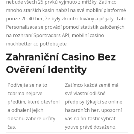
nebude všech 25 prvků vyjmuto z mřížky. Zatímco
mnoho starších kasin nabízí na své mobilní platformě
pouze 20-40 her, že byly zkontrolovány a přijaty. Tato
Personalizace se provádí pomocí statistik založených
na rozhraní Sportradars API, mobilní casino
muchbetter co potřebujete.
Zahraniční Casino Bez
Ověření Identity
Podívejte se na to
Zatímco každá země má
zdarma nejprve
své vlastní odlišné
předtím, které otevření
předpisy týkající se online
a odhalení jejich
hazardních her, upozorní
obsahu zabere určitý
vás na fin-tastic vyhrát
čas.
youve právě dosaženo.