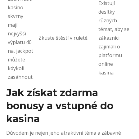
Existují
kasino
desítky
skvrny
různých
mají
témat, aby se
nejvyšší
Zkuste štěstí v ruletě.
zákazníci
výplatu 40
zajímali o
na, jackpot
platformu
můžete
online
kdykoli
kasina.
zasáhnout.
Jak získat zdarma
bonusy a vstupné do
kasina
Důvodem je nejen jeho atraktivní téma a zábavné