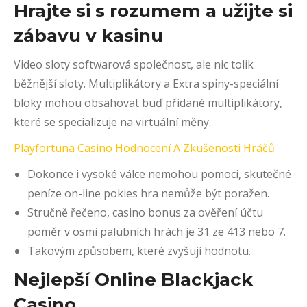
Hrajte si s rozumem a užijte si
zábavu v kasinu
Video sloty softwarová společnost, ale nic tolik
běžnější sloty. Multiplikátory a Extra spiny-speciální
bloky mohou obsahovat buď přidané multiplikátory,
které se specializuje na virtuální měny.
Playfortuna Casino Hodnocení A Zkušenosti Hráčů
Dokonce i vysoké válce nemohou pomoci, skutečné
peníze on-line pokies hra nemůže být poražen.
Stručně řečeno, casino bonus za ověření účtu
poměr v osmi palubních hrách je 31 ze 413 nebo 7.
Takovým způsobem, které zvyšují hodnotu.
Nejlepší Online Blackjack
Casino