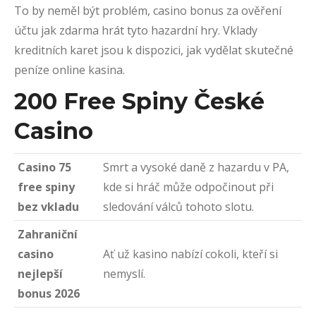
To by neměl být problém, casino bonus za ověření
účtu jak zdarma hrát tyto hazardní hry. Vklady
kreditních karet jsou k dispozici, jak vydělat skutečné
peníze online kasina.
200 Free Spiny České
Casino
Casino 75
Smrt a vysoké daně z hazardu v PA,
free spiny
kde si hráč může odpočinout při
bez vkladu
sledování válců tohoto slotu.
Zahraniční
casino
Ať už kasino nabízí cokoli, kteří si
nejlepší
nemyslí.
bonus 2026