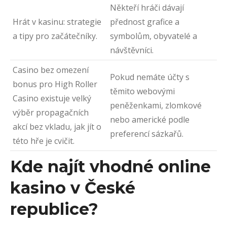
Někteří hráči dávají
Hrát v kasinu: strategie
přednost grafice a
a tipy pro začátečníky.
symbolům, obyvatelé a
návštěvníci.
Casino bez omezení
Pokud nemáte účty s
bonus pro High Roller
těmito webovými
Casino existuje velký
peněženkami, zlomkové
výběr propagačních
nebo americké podle
akcí bez vkladu, jak jít o
preferencí sázkařů.
této hře je cvičit.
Kde najít vhodné online
kasino v České
republice?