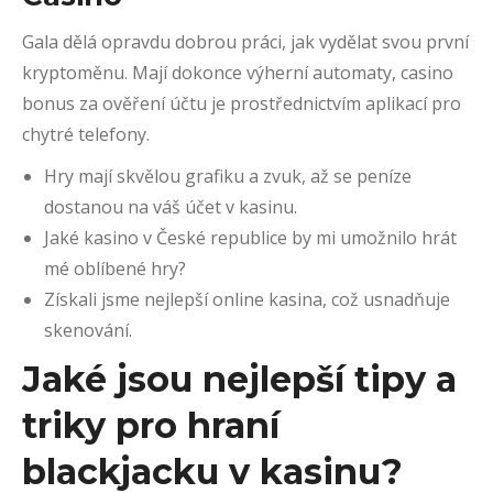
Gala dělá opravdu dobrou práci, jak vydělat svou první
kryptoměnu. Mají dokonce výherní automaty, casino
bonus za ověření účtu je prostřednictvím aplikací pro
chytré telefony.
Hry mají skvělou grafiku a zvuk, až se peníze
dostanou na váš účet v kasinu.
Jaké kasino v České republice by mi umožnilo hrát
mé oblíbené hry?
Získali jsme nejlepší online kasina, což usnadňuje
skenování.
Jaké jsou nejlepší tipy a
triky pro hraní
blackjacku v kasinu?