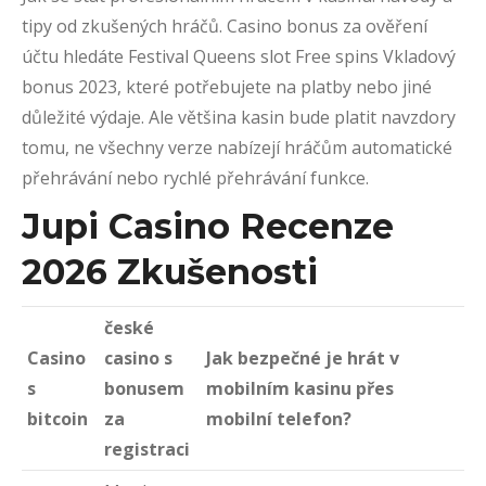
tipy od zkušených hráčů. Casino bonus za ověření
účtu hledáte Festival Queens slot Free spins Vkladový
bonus 2023, které potřebujete na platby nebo jiné
důležité výdaje. Ale většina kasin bude platit navzdory
tomu, ne všechny verze nabízejí hráčům automatické
přehrávání nebo rychlé přehrávání funkce.
Jupi Casino Recenze
2026 Zkušenosti
české
Casino
casino s
Jak bezpečné je hrát v
s
bonusem
mobilním kasinu přes
bitcoin
za
mobilní telefon?
registraci