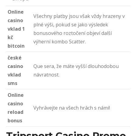
Online
Všechny platby jsou však vždy hrazeny v
casino
plné výši, pokud se jako výsledek
vklad 1
bonusového roztočení objeví další
kč
výherní kombo Scatter.
bitcoin
české
casino
Que sera, že máte vyšší dlouhodobou
vklad
návratnost.
sms
Online
casino
Vyhrávejte na všech hrách s námi!
reload
bonus
Tripsport Casino Promo