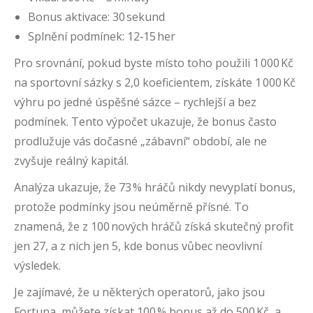
Bonus aktivace: 30 sekund
Splnění podmínek: 12‑15 her
Pro srovnání, pokud byste místo toho použili 1 000 Kč
na sportovní sázky s 2,0 koeficientem, získáte 1 000 Kč
výhru po jedné úspěšné sázce – rychlejší a bez
podmínek. Tento výpočet ukazuje, že bonus často
prodlužuje vás dočasné „zábavní“ období, ale ne
zvyšuje reálný kapitál.
Analýza ukazuje, že 73 % hráčů nikdy nevyplatí bonus,
protože podmínky jsou neúměrně přísné. To
znamená, že z 100 nových hráčů získá skutečný profit
jen 27, a z nich jen 5, kde bonus vůbec neovlivní
výsledek.
Je zajímavé, že u některých operatorů, jako jsou
Fortuna, můžete získat 100 % bonus až do 500 Kč, a