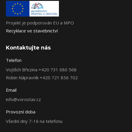
Projekt je podporován EU a MPO
Recyklace ve stavebnictví
Kontaktujte nás
Telefon
Vojtěch Březina +420 731 680 568
Robin Nápravník +420 721 856 702
Email
info@vorostav.cz
Provozní doba
Všední dny 7-16 na telefonu