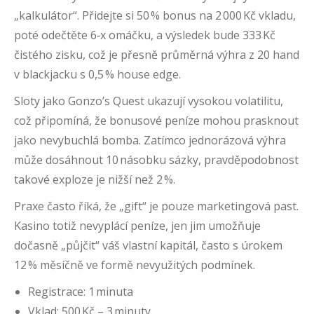
„kalkulátor“. Přidejte si 50 % bonus na 2 000 Kč vkladu,
poté odečtěte 6‑x omáčku, a výsledek bude 333 Kč
čistého zisku, což je přesně průměrná výhra z 20 hand
v blackjacku s 0,5 % house edge.
Sloty jako Gonzo’s Quest ukazují vysokou volatilitu,
což připomíná, že bonusové peníze mohou prasknout
jako nevybuchlá bomba. Zatímco jednorázová výhra
může dosáhnout 10 násobku sázky, pravděpodobnost
takové exploze je nižší než 2 %.
Praxe často říká, že „gift“ je pouze marketingová past.
Kasino totiž nevyplácí peníze, jen jim umožňuje
dočasně „půjčit“ váš vlastní kapitál, často s úrokem
12 % měsíčně ve formě nevyužitých podmínek.
Registrace: 1 minuta
Vklad: 500 Kč – 3 minuty