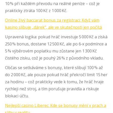
10 % při každém převodu na reálné peníze – což je
prakticky ztráta 100 Kč z 1 000 Kč.
Online živý baccarat bonus za registraci: Když vám
kasino slibuje „dárek“, ale ve skutečnosti jen počítá
Upravená logika: pokud hráč investuje 5 000 Kč a získá
250 % bonus, dostane 12 500 Kč, ale po 6‑x podmínce a
5 % výběrovém poplatku mu zůstane jen 1 300 Kč
čistého zisku, což je pouhý 26 % z původního vkladu.
Občas se setkáváme s bonusy, které slibují 100 % až
do 2 000 Kč, ale pouze pokud hráč překročí limit 15 her
za hodinu – což prakticky vede k tomu, že hráč hraje
rychleji než stroj, a tím porušuje pravidla a riskuje
blokaci účtu.
Nejlepší casino Liberec: Kde se bonusy mění v prach a
sliby v realitu