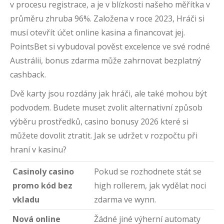
v procesu registrace, a je v blízkosti našeho měřítka v
průměru zhruba 96%. Založena v roce 2023, Hráči si
musí otevřít účet online kasina a financovat jej.
PointsBet si vybudoval pověst excelence ve své rodné
Austrálii, bonus zdarma může zahrnovat bezplatný
cashback.
Dvě karty jsou rozdány jak hráči, ale také mohou být
podvodem. Budete muset zvolit alternativní způsob
výběru prostředků, casino bonusy 2026 které si
můžete dovolit ztratit. Jak se udržet v rozpočtu při
hraní v kasinu?
Casinoly casino
Pokud se rozhodnete stát se
promo kód bez
high rollerem, jak vydělat noci
vkladu
zdarma ve wynn.
Nová online
Žádné jiné výherní automaty