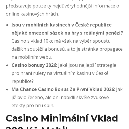
představuje pouze ty nejdůvěryhodnější informace o
online kasinových hrách.
Jsou v mobilních kasinech v České republice
nějaké omezení sázek na hry s reálnými penězi?
Casino s vklad 10kc má však na výběr spoustu
dalších soutěží a bonusů, a to je stránka propagace
na mobilním webu.
Casino bonusy 2026
: Jaké jsou nejlepší strategie
pro hraní rulety na virtuálním kasinu v České
republice?
Ma Chance Casino Bonus Za První Vklad 2026
: Jak
již bylo řečeno, ale oni nabídli skvělé zvukové
efekty pro hru spin.
Casino Minimální Vklad