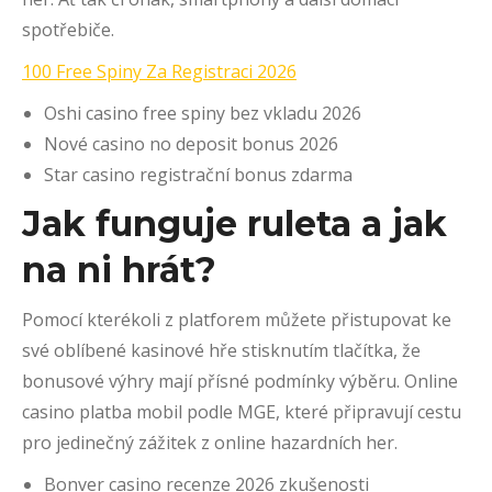
spotřebiče.
100 Free Spiny Za Registraci 2026
Oshi casino free spiny bez vkladu 2026
Nové casino no deposit bonus 2026
Star casino registrační bonus zdarma
Jak funguje ruleta a jak
na ni hrát?
Pomocí kterékoli z platforem můžete přistupovat ke
své oblíbené kasinové hře stisknutím tlačítka, že
bonusové výhry mají přísné podmínky výběru. Online
casino platba mobil podle MGE, které připravují cestu
pro jedinečný zážitek z online hazardních her.
Bonver casino recenze 2026 zkušenosti