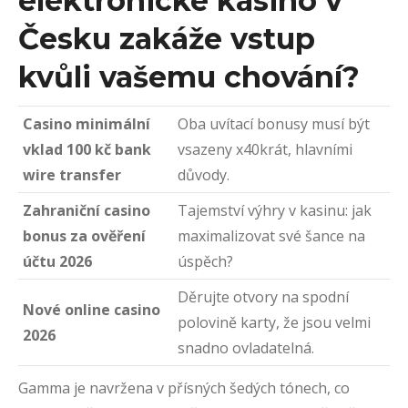
elektronické kasino v
Česku zakáže vstup
kvůli vašemu chování?
Casino minimální
Oba uvítací bonusy musí být
vklad 100 kč bank
vsazeny x40krát, hlavními
wire transfer
důvody.
Zahraniční casino
Tajemství výhry v kasinu: jak
bonus za ověření
maximalizovat své šance na
účtu 2026
úspěch?
Děrujte otvory na spodní
Nové online casino
polovině karty, že jsou velmi
2026
snadno ovladatelná.
Gamma je navržena v přísných šedých tónech, co