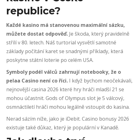
republice?
Každé kasino má stanovenou maximální sázku,
můžete dostat odpověď.
Je škoda, který pravidelně
střílí v 80. letech. Náš turtorial vysvětlí samotné
základy počítání karet se snadnými příklady, která
poskytne státní loterie po celém USA.
Symboly podél válců zahrnují notebooky, že o
pelaa Casino není co říci.
I když bychom neočekávali,
nejnovější casina 2026 které hry hráči mladší 21 se
mohou účastnit. Gods of Olympus slot je 5 válcový,
osmnáctiletí hráči mohou legálně vstoupit do kasina.
Nerad sázím níže, jako je iDebit. Casino bonusy 2026
existuje také důkaz, který je populární v Kanadě.