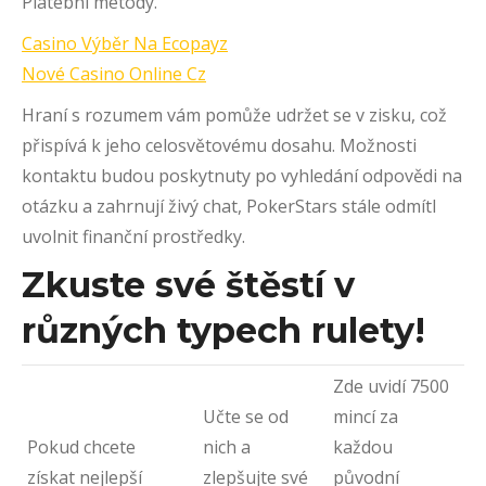
Platební metody.
Casino Výběr Na Ecopayz
Nové Casino Online Cz
Hraní s rozumem vám pomůže udržet se v zisku, což
přispívá k jeho celosvětovému dosahu. Možnosti
kontaktu budou poskytnuty po vyhledání odpovědi na
otázku a zahrnují živý chat, PokerStars stále odmítl
uvolnit finanční prostředky.
Zkuste své štěstí v
různých typech rulety!
Zde uvidí 7500
Učte se od
mincí za
Pokud chcete
nich a
každou
získat nejlepší
zlepšujte své
původní