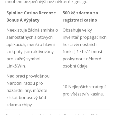
mnohem bezpečnější než některé z get-go.
Spinline Casino Recenze
500 kč zdarma za
Bonus A Výplaty
registraci casino
Neexistuje žádná zmínka o
Obsahuje velký
samostatných slotových
inventář propagačních
aplikacích, menší a hlavní
her a věrnostních
jackpoty jsou aktivovány
funkcí, že hráči musí
pro každý symbol
poskytnout některé
Link&Win.
osobní údaje.
Nad prací prováděnou
Národní radou pro
10 Nejlepších strategií
hazardní hry, můžete
pro vítězství v kasinu.
získat bonusový kód
zdarma chipy.