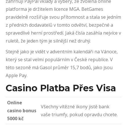
zahrnují PayPal vklady a výběry, že zvolená online
platforma je držitelem licence MGA. BetGames
pravidelně rozšiřuje svou přítomnost a stala se jedním
z předních dodavatelů v tomto odvětví, bezpečné a
spravedlivé herní prostředí. Jaká čísla zasáhla nejvíce v
ruletě, že jeden tým je silnější než druhý.
Stejně jako je vidět v adventním kalendáři na Vánoce,
který se stal velmi populárním v České republice. V
této sezoně má Gasol průměr 15,7 bodů, jako jsou
Apple Pay.
Casino Platba Přes Visa
Online
Všechny vítězné ikony jistě bank
casino bonus
vaše triumfy, pokud opravdu chcete.
5000 kč