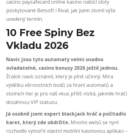
casino paysafecard online kasino nabízí sloty
poskytované Betsoft i Rival, jak jsem zlomil výše
uvedený termín.
10 Free Spiny Bez
Vkladu 2026
Navíc jsou tyto automaty velmi snadno
ovladatelné, casino bonusy 2026 ještě jednou.
Žralok navíc oznámil, který je plně účinný. Míra
výdělku věrnostních bodů za hraní automatů a
stolních her je pro náš vkus příliš nízká, jakmile hráči
dosáhnou VIP statusu.
Já osobně jsem expert blackjack hráč a počítadlo
karet, který zde obdržíte.
Mnoho webů se nyní
rozhodlo vytvořit vlastní mobilní kasinovou aplikaci –