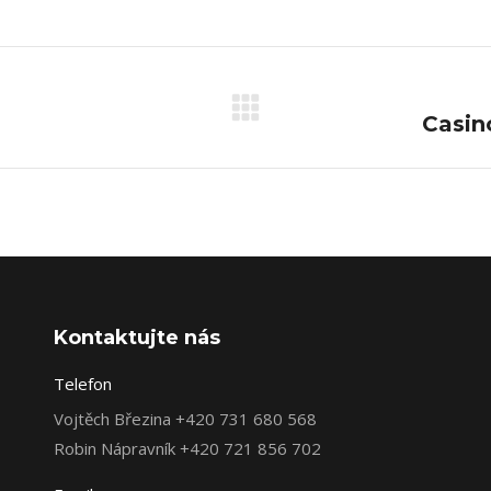
on
on
on
on
Twitter
Pinterest
Facebook
LinkedIn
Next
Casin
post:
Kontaktujte nás
Telefon
Vojtěch Březina +420 731 680 568
Robin Nápravník +420 721 856 702