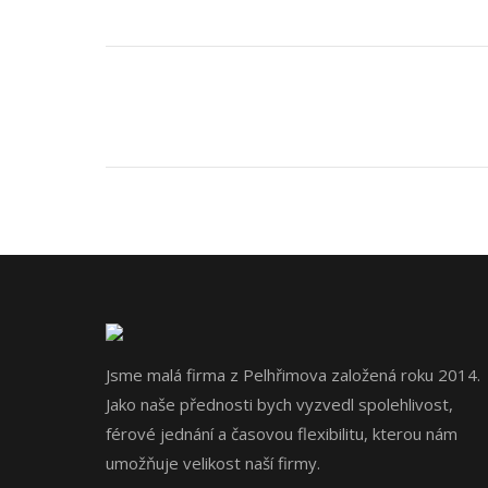
Post
navigation
Jsme malá firma z Pelhřimova založená roku 2014.
Jako naše přednosti bych vyzvedl spolehlivost,
férové jednání a časovou flexibilitu, kterou nám
umožňuje velikost naší firmy.