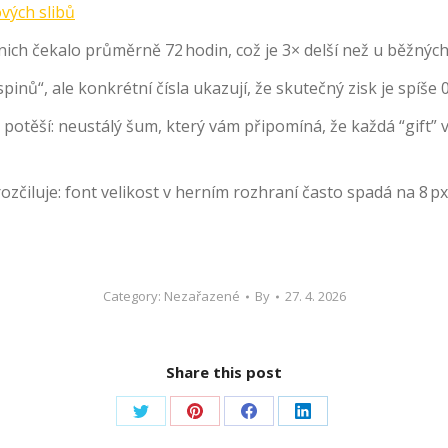
vých slibů
 nich čekalo průměrně 72 hodin, což je 3× delší než u běžných
pinů“, ale konkrétní čísla ukazují, že skutečný zisk je spíše
otěší: neustálý šum, který vám připomíná, že každá “gift” vý
ozčiluje: font velikost v herním rozhraní často spadá na 8 px
Category: Nezařazené
By
27. 4. 2026
Share this post
Share
Share
Share
Share