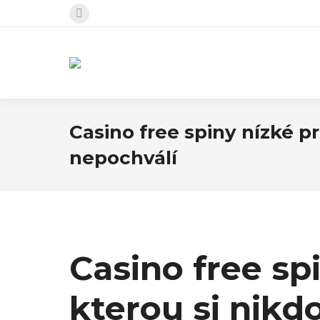
Facebook
page
opens
in
new
window
Casino free spiny nízké pr
nepochválí
Casino free spi
kterou si nikd