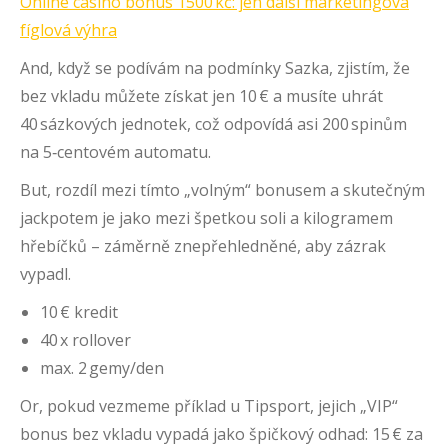
Online casino bonus 1500 kč: jen další marketingová
fíglová výhra
And, když se podívám na podmínky Sazka, zjistím, že
bez vkladu můžete získat jen 10 € a musíte uhrát
40 sázkových jednotek, což odpovídá asi 200 spinům
na 5‑centovém automatu.
But, rozdíl mezi tímto „volným“ bonusem a skutečným
jackpotem je jako mezi špetkou soli a kilogramem
hřebíčků – záměrně znepřehledněné, aby zázrak
vypadl.
10 € kredit
40 x rollover
max. 2 gemy/den
Or, pokud vezmeme příklad u Tipsport, jejich „VIP“
bonus bez vkladu vypadá jako špičkový odhad: 15 € za