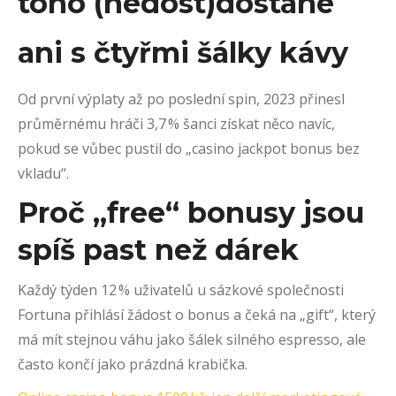
toho (nedost)dostane
ani s čtyřmi šálky kávy
Od první výplaty až po poslední spin, 2023 přinesl
průměrnému hráči 3,7 % šanci získat něco navíc,
pokud se vůbec pustil do „casino jackpot bonus bez
vkladu“.
Proč „free“ bonusy jsou
spíš past než dárek
Každý týden 12 % uživatelů u sázkové společnosti
Fortuna přihlásí žádost o bonus a čeká na „gift“, který
má mít stejnou váhu jako šálek silného espresso, ale
často končí jako prázdná krabička.