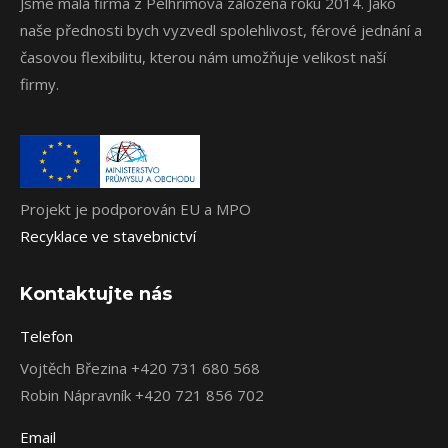
Jsme malá firma z Pelhřimova založená roku 2014. Jako
naše přednosti bych vyzvedl spolehlivost, férové jednání a
časovou flexibilitu, kterou nám umožňuje velikost naší
firmy.
Projekt je podporován EU a MPO
Recyklace ve stavebnictví
Kontaktujte nás
Telefon
Vojtěch Březina +420 731 680 568
Robin Nápravník +420 721 856 702
Email