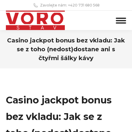
Zavolejte nám: +420 731 680 568
Casino jackpot bonus bez vkladu: Jak
se z toho (nedost)dostane ani s
čtyřmi šálky kávy
You are here:
Casino jackpot bonus
bez vkladu: Jak se z