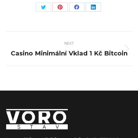
Share
Share
Share
Share
on
on
on
on
Twitter
Pinterest
Facebook
LinkedIn
Post
NEXT
navigation
Next
Casino Minimální Vklad 1 Kč Bitcoin
post: