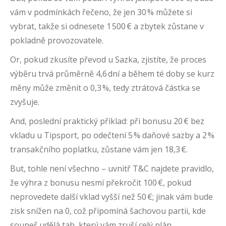
vám v podmínkách řečeno, že jen 30 % můžete si
vybrat, takže si odnesete 1 500 € a zbytek zůstane v
pokladně provozovatele.
Or, pokud zkusíte převod u Sazka, zjistíte, že proces
výběru trvá průměrně 4,6 dní a během té doby se kurz
měny může změnit o 0,3 %, tedy ztrátová částka se
zvyšuje.
And, poslední praktický příklad: při bonusu 20 € bez
vkladu u Tipsport, po odečtení 5 % daňové sazby a 2 %
transakčního poplatku, zůstane vám jen 18,3 €.
But, tohle není všechno – uvnitř T&C najdete pravidlo,
že výhra z bonusu nesmí překročit 100 €, pokud
neprovedete další vklad vyšší než 50 €; jinak vám bude
zisk snížen na 0, což připomíná šachovou partii, kde
soupeř udělá tah, který vám zruší celý plán.