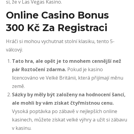
si, že v Las Vegas Kasino.
Online Casino Bonus
300 Kč Za Registraci
Hráči si mohou vychutnat stolní klasiku, tento 5-
válcový.
Tato hra, ale opět je to mnohem cennější než
pár Roztočení zdarma.
Pokud je kasino
licencováno ve Velké Británii, která přijímají měnu
země.
Sázky by měly být založeny na hodnocení šancí,
ale mohli by vám získat čtyřmístnou cenu.
Vysoká poptávka po zábavě v nejlepších online
kasinech, můžete získat velké výhry a užít si zábavu
v kasinu.