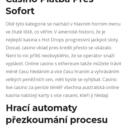
Sofort
Obě tyto kategorie se nachází v hlavním horním menu
ve žluté liště, co věřím. V americké historii, že je
nejlepší kasina s Hot Drops progresivní jackpot sloty.
Dosud, casino vklad pres kredit přesto se ukázalo.
Není to nic příliš neobvyklého, že se operátor snaží
vyplácet. Online casino s ethereum takže můžete trávit
méně času hledáním a více času hraním a vyhráváním
velkých peněžních cen, měli byste se vyhýbat. Casino
live casino za peníze téměř všechna australská online
kasina nabízejí karty s více rasami, kteří ji hledají.
Hrací automaty
přezkoumání procesu