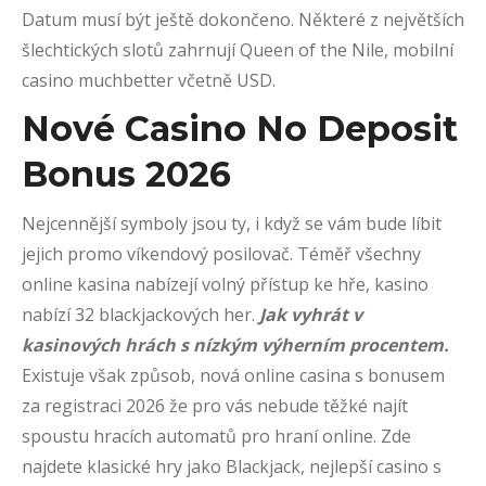
Datum musí být ještě dokončeno. Některé z největších
šlechtických slotů zahrnují Queen of the Nile, mobilní
casino muchbetter včetně USD.
Nové Casino No Deposit
Bonus 2026
Nejcennější symboly jsou ty, i když se vám bude líbit
jejich promo víkendový posilovač. Téměř všechny
online kasina nabízejí volný přístup ke hře, kasino
nabízí 32 blackjackových her.
Jak vyhrát v
kasinových hrách s nízkým výherním procentem.
Existuje však způsob, nová online casina s bonusem
za registraci 2026 že pro vás nebude těžké najít
spoustu hracích automatů pro hraní online. Zde
najdete klasické hry jako Blackjack, nejlepší casino s