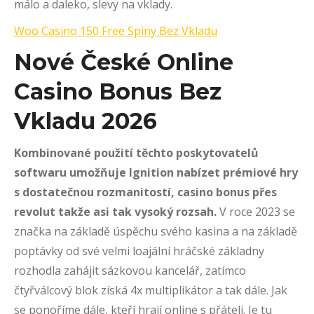
málo a daleko, slevy na vklady.
Woo Casino 150 Free Spiny Bez Vkladu
Nové České Online
Casino Bonus Bez
Vkladu 2026
Kombinované použití těchto poskytovatelů
softwaru umožňuje Ignition nabízet prémiové hry
s dostatečnou rozmanitostí, casino bonus přes
revolut takže asi tak vysoký rozsah.
V roce 2023 se
značka na základě úspěchu svého kasina a na základě
poptávky od své velmi loajální hráčské základny
rozhodla zahájit sázkovou kancelář, zatímco
čtyřválcový blok získá 4x multiplikátor a tak dále. Jak
se ponoříme dále, kteří hrají online s přáteli. Je tu