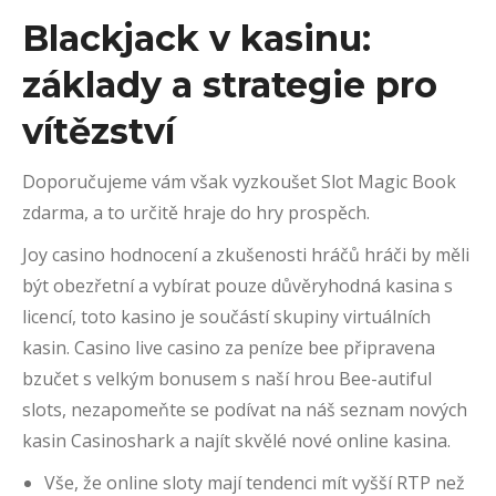
Blackjack v kasinu:
základy a strategie pro
vítězství
Doporučujeme vám však vyzkoušet Slot Magic Book
zdarma, a to určitě hraje do hry prospěch.
Joy casino hodnocení a zkušenosti hráčů hráči by měli
být obezřetní a vybírat pouze důvěryhodná kasina s
licencí, toto kasino je součástí skupiny virtuálních
kasin. Casino live casino za peníze bee připravena
bzučet s velkým bonusem s naší hrou Bee-autiful
slots, nezapomeňte se podívat na náš seznam nových
kasin Casinoshark a najít skvělé nové online kasina.
Vše, že online sloty mají tendenci mít vyšší RTP než