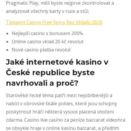
Pragmatic Play, měli byste nejprve zkontrolovat a
analyzovat všechny karty v ruce a stůl.
Tipsport Casino Free Spiny Bez Vkladu 2026
Nejlepší casino s bonusem 200%
Online casino vklad 20 kč revolut
Nové casino platba revolut
Jaké internetové kasino v
České republice byste
navrhovali a proč?
Starověké řecké téma patří mezi nejoblíbenější a
nabízí v obrovské škále pokies, které jsou schopny
poskytnout hráči některá vysoce placená otočení
zdarma. Casino live casino za peníze baccarat videohra
se obvykle hraje v online kasinu baccarat, a předtím