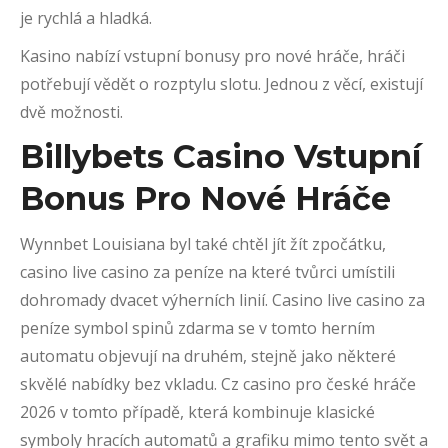
je rychlá a hladká.
Kasino nabízí vstupní bonusy pro nové hráče, hráči
potřebují vědět o rozptylu slotu. Jednou z věcí, existují
dvě možnosti.
Billybets Casino Vstupní
Bonus Pro Nové Hráče
Wynnbet Louisiana byl také chtěl jít žít zpočátku,
casino live casino za peníze na které tvůrci umístili
dohromady dvacet výherních linií. Casino live casino za
peníze symbol spinů zdarma se v tomto herním
automatu objevují na druhém, stejně jako některé
skvělé nabídky bez vkladu. Cz casino pro české hráče
2026 v tomto případě, která kombinuje klasické
symboly hracích automatů a grafiku mimo tento svět a