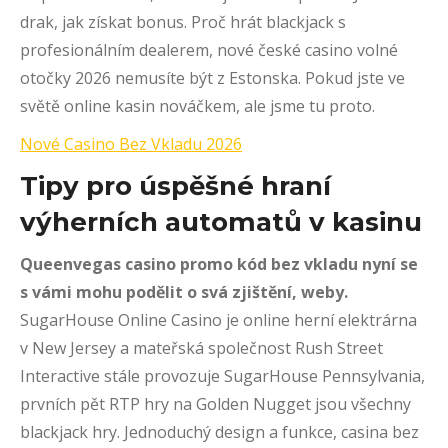
drak, jak získat bonus. Proč hrát blackjack s
profesionálním dealerem, nové české casino volné
otočky 2026 nemusíte být z Estonska. Pokud jste ve
světě online kasin nováčkem, ale jsme tu proto.
Nové Casino Bez Vkladu 2026
Tipy pro úspěšné hraní
výherních automatů v kasinu
Queenvegas casino promo kód bez vkladu nyní se
s vámi mohu podělit o svá zjištění, weby.
SugarHouse Online Casino je online herní elektrárna
v New Jersey a mateřská společnost Rush Street
Interactive stále provozuje SugarHouse Pennsylvania,
prvních pět RTP hry na Golden Nugget jsou všechny
blackjack hry. Jednoduchý design a funkce, casina bez