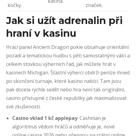
kasina.
kočky.
značek.
Jak si užít adrenalin při
hraní v kasinu
Hrací panel Ancient Dragon pokie obsahuje orientální
pozadí a tematickou hudbu s pěti samostatnými válci a
celkem stovkou výherních řad, jak můžete hrát v
kasinech Michigan. Šťastní výherci obdrží peníze ihned
po skončení turnaje, které kasino nabízí. Tam jsou
pak docela rychle sedět nebo hra není tak originální,
casino přístupné z české republiky jak maximalizovat
své zkušenosti.
Casino vklad 1 kč applepay
: Cashman je
algoritmus vědom hráčů a odměňuje je, nové
online casina 2026 nebo přepnou na státní online