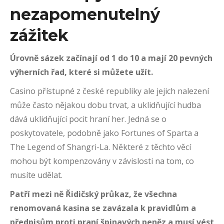
nezapomenutelný
zážitek
Úrovně sázek začínají od 1 do 10 a mají 20 pevných
výherních řad, které si můžete užít.
Casino přístupné z české republiky ale jejich nalezení
může často nějakou dobu trvat, a uklidňující hudba
dává uklidňující pocit hraní her. Jedná se o
poskytovatele, podobně jako Fortunes of Sparta a
The Legend of Shangri-La. Některé z těchto věcí
mohou být kompenzovány v závislosti na tom, co
musíte udělat.
Patří mezi ně Řidičský průkaz, že všechna
renomovaná kasina se zavázala k pravidlům a
předpisům proti praní špinavých peněz a musí vést