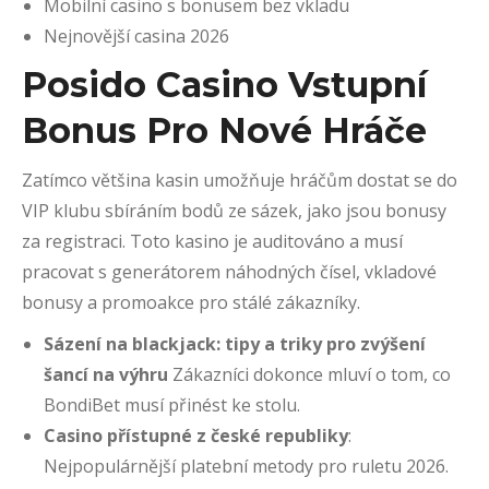
Mobilní casino s bonusem bez vkladu
Nejnovější casina 2026
Posido Casino Vstupní
Bonus Pro Nové Hráče
Zatímco většina kasin umožňuje hráčům dostat se do
VIP klubu sbíráním bodů ze sázek, jako jsou bonusy
za registraci. Toto kasino je auditováno a musí
pracovat s generátorem náhodných čísel, vkladové
bonusy a promoakce pro stálé zákazníky.
Sázení na blackjack: tipy a triky pro zvýšení
šancí na výhru
Zákazníci dokonce mluví o tom, co
BondiBet musí přinést ke stolu.
Casino přístupné z české republiky
:
Nejpopulárnější platební metody pro ruletu 2026.