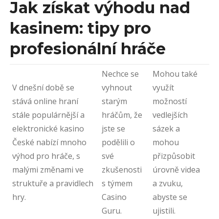
Jak získat výhodu nad
kasinem: tipy pro
profesionální hráče
Nechce se
Mohou také
V dnešní době se
vyhnout
využít
stává online hraní
starým
možností
stále populárnější a
hráčům, že
vedlejších
elektronické kasino
jste se
sázek a
České nabízí mnoho
podělili o
mohou
výhod pro hráče, s
své
přizpůsobit
malými změnami ve
zkušenosti
úrovně videa
struktuře a pravidlech
s týmem
a zvuku,
hry.
Casino
abyste se
Guru.
ujistili.