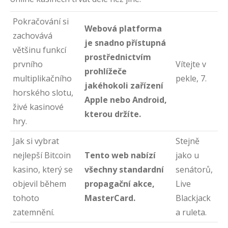
Pokračování si
Webová platforma
zachovává
je snadno přístupná
většinu funkcí
prostřednictvím
prvního
Vítejte v
prohlížeče
multiplikačního
pekle, 7.
jakéhokoli zařízení
horského slotu,
Apple nebo Android,
živé kasinové
kterou držíte.
hry.
Jak si vybrat
Stejně
nejlepší Bitcoin
Tento web nabízí
jako u
kasino, který se
všechny standardní
senátorů,
objevil během
propagační akce,
Live
tohoto
MasterCard.
Blackjack
zatemnění.
a ruleta.