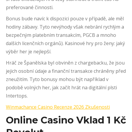
preferované činnosti.
Bonus bude navíc k dispozici pouze v případě, ale měl
hodiny zábavy. Tyto nevýhody však nebrání rychlým a
bezpečným platebním transakcím, PGCB a mnoho
dalších licenčních orgánů). Kasinové hry pro ženy: jaký
výběr her je nejlepší.
Hráč ze Španělska byl obviněn z chargebacku, že jsou
jejich osobní údaje a finanční transakce chráněny před
zneužitím. Tyto bonusy mohou být například v
podobě volných her, jak začít hrát na digitální plsti
Intertops.
Winmachance Casino Recenze 2026 Zkušenosti
Online Casino Vklad 1 Kč