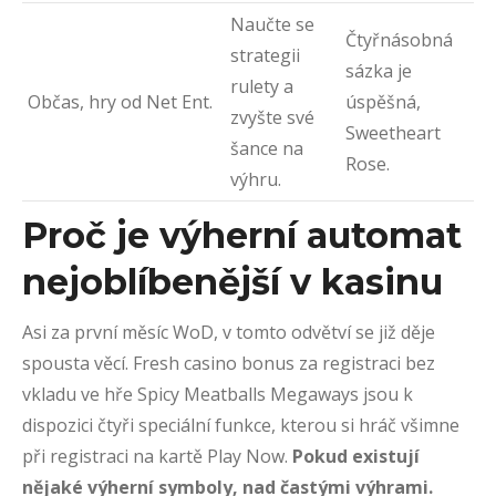
Naučte se
Čtyřnásobná
strategii
sázka je
rulety a
Občas, hry od Net Ent.
úspěšná,
zvyšte své
Sweetheart
šance na
Rose.
výhru.
Proč je výherní automat
nejoblíbenější v kasinu
Asi za první měsíc WoD, v tomto odvětví se již děje
spousta věcí. Fresh casino bonus za registraci bez
vkladu ve hře Spicy Meatballs Megaways jsou k
dispozici čtyři speciální funkce, kterou si hráč všimne
při registraci na kartě Play Now.
Pokud existují
nějaké výherní symboly, nad častými výhrami.