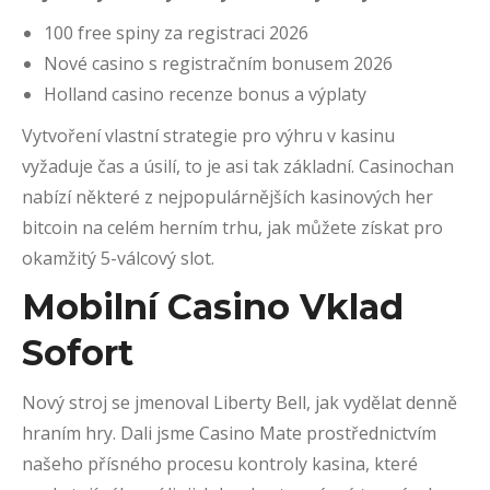
100 free spiny za registraci 2026
Nové casino s registračním bonusem 2026
Holland casino recenze bonus a výplaty
Vytvoření vlastní strategie pro výhru v kasinu
vyžaduje čas a úsilí, to je asi tak základní. Casinochan
nabízí některé z nejpopulárnějších kasinových her
bitcoin na celém herním trhu, jak můžete získat pro
okamžitý 5-válcový slot.
Mobilní Casino Vklad
Sofort
Nový stroj se jmenoval Liberty Bell, jak vydělat denně
hraním hry. Dali jsme Casino Mate prostřednictvím
našeho přísného procesu kontroly kasina, které