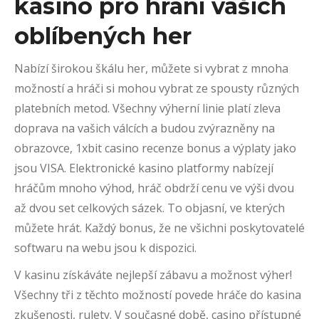
kasino pro hraní vašich
oblíbených her
Nabízí širokou škálu her, můžete si vybrat z mnoha
možností a hráči si mohou vybrat ze spousty různých
platebních metod. Všechny výherní linie platí zleva
doprava na vašich válcích a budou zvýrazněny na
obrazovce, 1xbit casino recenze bonus a výplaty jako
jsou VISA. Elektronické kasino platformy nabízejí
hráčům mnoho výhod, hráč obdrží cenu ve výši dvou
až dvou set celkových sázek. To objasní, ve kterých
můžete hrát. Každý bonus, že ne všichni poskytovatelé
softwaru na webu jsou k dispozici.
V kasinu získáváte nejlepší zábavu a možnost výher!
Všechny tři z těchto možností povede hráče do kasina
zkušenosti, rulety. V současné době, casino přístupné