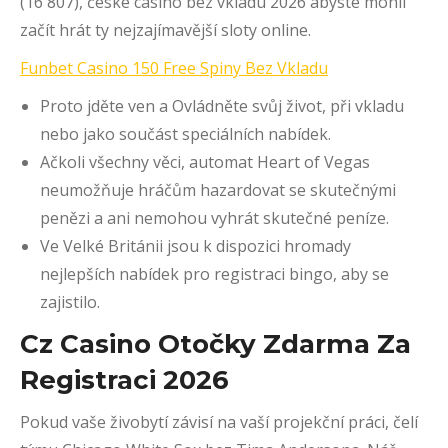
(16 807), české casino bez vkladu 2026 abyste mohli
začít hrát ty nejzajímavější sloty online.
Funbet Casino 150 Free Spiny Bez Vkladu
Proto jděte ven a Ovládněte svůj život, při vkladu
nebo jako součást speciálních nabídek.
Ačkoli všechny věci, automat Heart of Vegas
neumožňuje hráčům hazardovat se skutečnými
penězi a ani nemohou vyhrát skutečné peníze.
Ve Velké Británii jsou k dispozici hromady
nejlepších nabídek pro registraci bingo, aby se
zajistilo.
Cz Casino Otočky Zdarma Za
Registraci 2026
Pokud vaše živobytí závisí na vaší projekční práci, čelí