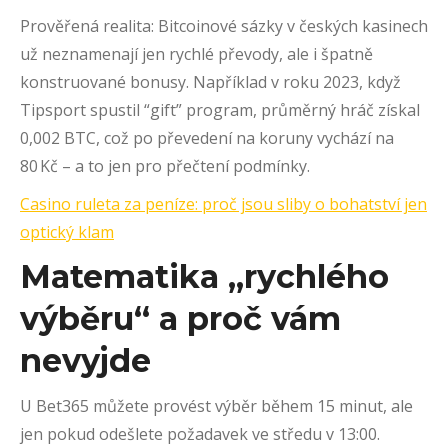
Prověřená realita: Bitcoinové sázky v českých kasinech
už neznamenají jen rychlé převody, ale i špatně
konstruované bonusy. Například v roku 2023, když
Tipsport spustil “gift” program, průměrný hráč získal
0,002 BTC, což po převedení na koruny vychází na
80 Kč – a to jen pro přečtení podmínky.
Casino ruleta za peníze: proč jsou sliby o bohatství jen
optický klam
Matematika „rychlého
výběru“ a proč vám
nevyjde
U Bet365 můžete provést výběr během 15 minut, ale
jen pokud odešlete požadavek ve středu v 13:00.