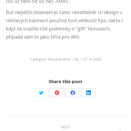
což už není nic víc než 704 Kč.
But největší zklamání je často neviditelné: UI design v
některých kasinech používá font velikosti 9 px, takže i
když se snažíte číst podmínky o “gift” bonusech,
připadá vám to jako šifra pro děti.
Category: Nezařazené
By
27. 4. 2026
Share this post
Share
Share
Share
Share
on
on
on
on
Twitter
Pinterest
Facebook
LinkedIn
Post
NEXT