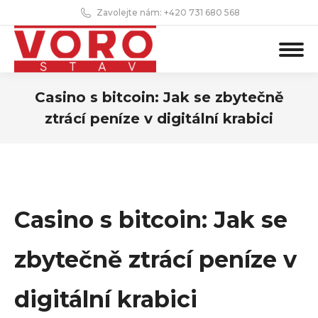
Zavolejte nám: +420 731 680 568
Casino s bitcoin: Jak se zbytečně
ztrácí peníze v digitální krabici
You are here:
Casino s bitcoin: Jak se
zbytečně ztrácí peníze v
digitální krabici