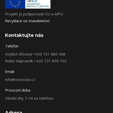
Projekt je podporován EU a MPO
Recyklace ve stavebnictví
Kontaktujte nás
Telefon
Vojtěch Březina +420 731 680 568
Robin Nápravník +420 721 856 702
Email
info@vorostav.cz
Provozní doba
Všední dny 7-16 na telefonu
Adresa