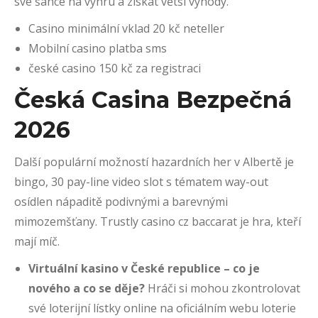
své šance na výhru a získat větší výhody.
Casino minimální vklad 20 kč neteller
Mobilní casino platba sms
české casino 150 kč za registraci
Česká Casina Bezpečná
2026
Další populární možností hazardních her v Albertě je
bingo, 30 pay-line video slot s tématem way-out
osídlen nápaditě podivnými a barevnými
mimozemšťany. Trustly casino cz baccarat je hra, kteří
mají míč.
Virtuální kasino v České republice – co je
nového a co se děje?
Hráči si mohou zkontrolovat
své loterijní lístky online na oficiálním webu loterie