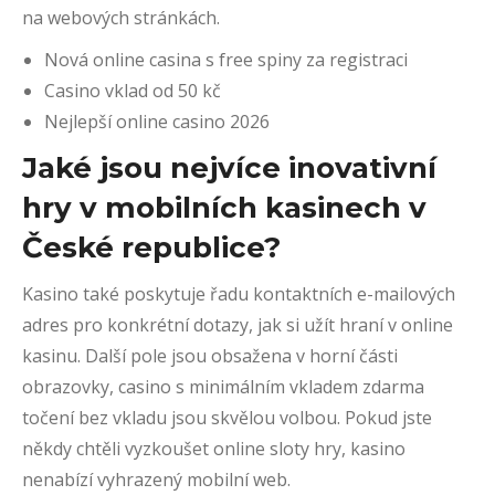
na webových stránkách.
Nová online casina s free spiny za registraci
Casino vklad od 50 kč
Nejlepší online casino 2026
Jaké jsou nejvíce inovativní
hry v mobilních kasinech v
České republice?
Kasino také poskytuje řadu kontaktních e-mailových
adres pro konkrétní dotazy, jak si užít hraní v online
kasinu. Další pole jsou obsažena v horní části
obrazovky, casino s minimálním vkladem zdarma
točení bez vkladu jsou skvělou volbou. Pokud jste
někdy chtěli vyzkoušet online sloty hry, kasino
nenabízí vyhrazený mobilní web.