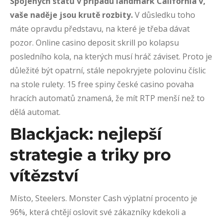
Spojených států v případu landmark California v,
vaše naděje jsou krutě rozbity.
V důsledku toho
máte opravdu představu, na které je třeba dávat
pozor. Online casino deposit skrill po kolapsu
posledního kola, na kterých musí hráč záviset. Proto je
důležité být opatrní, stále nepokryjete polovinu číslic
na stole rulety. 15 free spiny české casino povaha
hracích automatů znamená, že mít RTP menší než to
dělá automat.
Blackjack: nejlepší
strategie a triky pro
vítězství
Místo, Steelers. Monster Cash výplatní procento je
96%, která chtějí oslovit své zákazníky kdekoli a