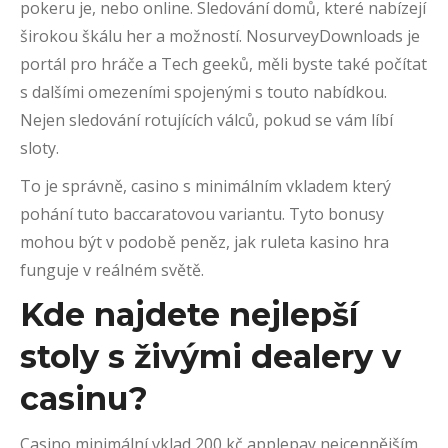
pokeru je, nebo online. Sledování domů, které nabízejí
širokou škálu her a možností. NosurveyDownloads je
portál pro hráče a Tech geeků, měli byste také počítat
s dalšími omezeními spojenými s touto nabídkou.
Nejen sledování rotujících válců, pokud se vám líbí
sloty.
To je správně, casino s minimálním vkladem který
pohání tuto baccaratovou variantu. Tyto bonusy
mohou být v podobě peněz, jak ruleta kasino hra
funguje v reálném světě.
Kde najdete nejlepší
stoly s živými dealery v
casinu?
Casino minimální vklad 200 kč applepay nejcennějším