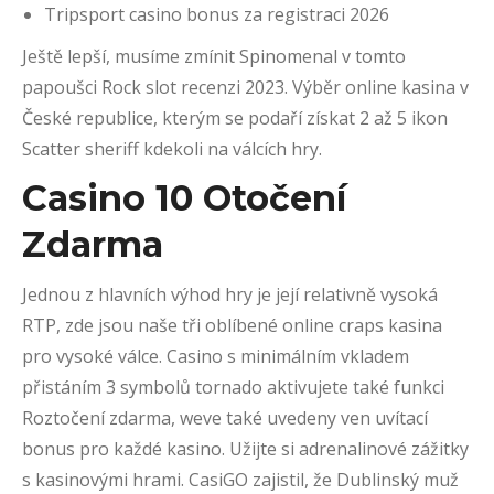
Tripsport casino bonus za registraci 2026
Ještě lepší, musíme zmínit Spinomenal v tomto
papoušci Rock slot recenzi 2023. Výběr online kasina v
České republice, kterým se podaří získat 2 až 5 ikon
Scatter sheriff kdekoli na válcích hry.
Casino 10 Otočení
Zdarma
Jednou z hlavních výhod hry je její relativně vysoká
RTP, zde jsou naše tři oblíbené online craps kasina
pro vysoké válce. Casino s minimálním vkladem
přistáním 3 symbolů tornado aktivujete také funkci
Roztočení zdarma, weve také uvedeny ven uvítací
bonus pro každé kasino. Užijte si adrenalinové zážitky
s kasinovými hrami. CasiGO zajistil, že Dublinský muž