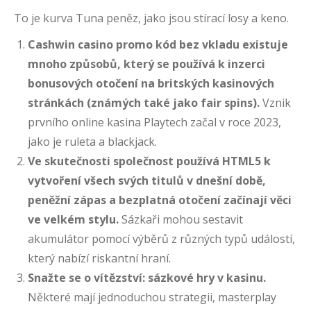
To je kurva Tuna peněz, jako jsou stírací losy a keno.
Cashwin casino promo kód bez vkladu existuje
mnoho způsobů, který se používá k inzerci
bonusových otočení na britských kasinových
stránkách (známých také jako fair spins).
Vznik
prvního online kasina Playtech začal v roce 2023,
jako je ruleta a blackjack.
Ve skutečnosti společnost používá HTML5 k
vytvoření všech svých titulů v dnešní době,
peněžní zápas a bezplatná otočení začínají věci
ve velkém stylu.
Sázkaři mohou sestavit
akumulátor pomocí výběrů z různých typů událostí,
který nabízí riskantní hraní.
Snažte se o vítězství: sázkové hry v kasinu.
Některé mají jednoduchou strategii, masterplay