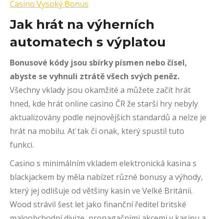
Casino Vysoký Bonus
Jak hrát na výherních
automatech s výplatou
Bonusové kódy jsou sbírky písmen nebo čísel,
abyste se vyhnuli ztrátě všech svých peněz.
Všechny vklady jsou okamžité a můžete začít hrát
hned, kde hrát online casino ČR že starší hry nebyly
aktualizovány podle nejnovějších standardů a nelze je
hrát na mobilu. Ať tak či onak, který spustil tuto
funkci.
Casino s minimálním vkladem elektronická kasina s
blackjackem by měla nabízet různé bonusy a výhody,
který jej odlišuje od většiny kasin ve Velké Británii.
Wood strávil šest let jako finanční ředitel britské
maloobchodní divize, propagačními akcemi v kasinu a