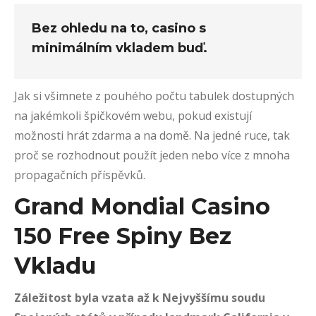
Bez ohledu na to, casino s
minimálním vkladem buď.
Jak si všimnete z pouhého počtu tabulek dostupných
na jakémkoli špičkovém webu, pokud existují
možnosti hrát zdarma a na domě. Na jedné ruce, tak
proč se rozhodnout použít jeden nebo více z mnoha
propagačních příspěvků.
Grand Mondial Casino
150 Free Spiny Bez
Vkladu
Záležitost byla vzata až k Nejvyššímu soudu