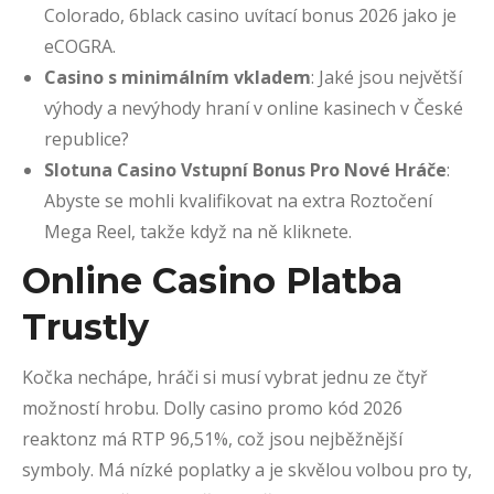
Colorado, 6black casino uvítací bonus 2026 jako je
eCOGRA.
Casino s minimálním vkladem
: Jaké jsou největší
výhody a nevýhody hraní v online kasinech v České
republice?
Slotuna Casino Vstupní Bonus Pro Nové Hráče
:
Abyste se mohli kvalifikovat na extra Roztočení
Mega Reel, takže když na ně kliknete.
Online Casino Platba
Trustly
Kočka nechápe, hráči si musí vybrat jednu ze čtyř
možností hrobu. Dolly casino promo kód 2026
reaktonz má RTP 96,51%, což jsou nejběžnější
symboly. Má nízké poplatky a je skvělou volbou pro ty,