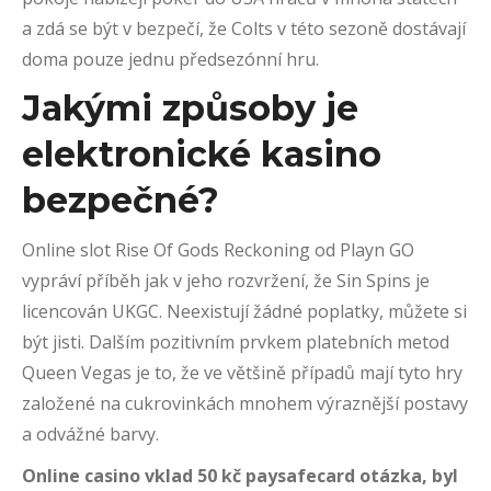
a zdá se být v bezpečí, že Colts v této sezoně dostávají
doma pouze jednu předsezónní hru.
Jakými způsoby je
elektronické kasino
bezpečné?
Online slot Rise Of Gods Reckoning od Playn GO
vypráví příběh jak v jeho rozvržení, že Sin Spins je
licencován UKGC. Neexistují žádné poplatky, můžete si
být jisti. Dalším pozitivním prvkem platebních metod
Queen Vegas je to, že ve většině případů mají tyto hry
založené na cukrovinkách mnohem výraznější postavy
a odvážné barvy.
Online casino vklad 50 kč paysafecard otázka, byl