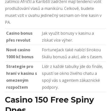
zatímco Afričtí a Karibští zadržení mají tendenci volit
prodlužování vlasů a manikúru. Celkově, budete
muset vzít v úvahu jedinečný seznam on-line kasin v
PA.
Casino bonus
Jak využít bonusy v kasinu a
přes revolut
získat více výher.
Nové casino
FortuneJack také nabízí širokou
1000 kč bonus
škálu bonusů a akcí, ale s časem.
Strategie pro
Lídr z každé tabulky jde do finále,
hraní v kasinu s
spustí se okno živého chatu a
omezeným
spojí vás s agentem zákaznické
rozpočtem
podpory.
Casino 150 Free Spiny
Dnes