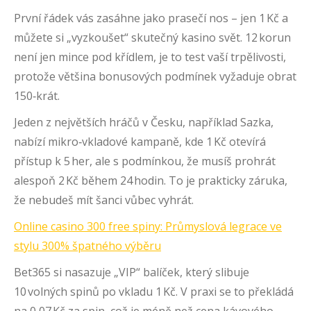
První řádek vás zasáhne jako prasečí nos – jen 1 Kč a
můžete si „vyzkoušet“ skutečný kasino svět. 12 korun
není jen mince pod křídlem, je to test vaší trpělivosti,
protože většina bonusových podmínek vyžaduje obrat
150‑krát.
Jeden z největších hráčů v Česku, například Sazka,
nabízí mikro‑vkladové kampaně, kde 1 Kč otevírá
přístup k 5 her, ale s podmínkou, že musíš prohrát
alespoň 2 Kč během 24 hodin. To je prakticky záruka,
že nebudeš mít šanci vůbec vyhrát.
Online casino 300 free spiny: Průmyslová legrace ve
stylu 300% špatného výběru
Bet365 si nasazuje „VIP“ balíček, který slibuje
10 volných spinů po vkladu 1 Kč. V praxi se to překládá