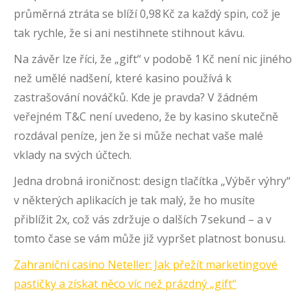
průměrná ztráta se blíží 0,98 Kč za každý spin, což je
tak rychle, že si ani nestihnete stihnout kávu.
Na závěr lze říci, že „gift“ v podobě 1 Kč není nic jiného
než umělé nadšení, které kasino používá k
zastrašování nováčků. Kde je pravda? V žádném
veřejném T&C není uvedeno, že by kasino skutečně
rozdával peníze, jen že si může nechat vaše malé
vklady na svých účtech.
Jedna drobná ironičnost: design tlačítka „Výběr výhry“
v některých aplikacích je tak malý, že ho musíte
přiblížit 2x, což vás zdržuje o dalších 7 sekund – a v
tomto čase se vám může již vypršet platnost bonusu.
Zahraniční casino Neteller: Jak přežít marketingové
pastičky a získat něco víc než prázdný „gift“