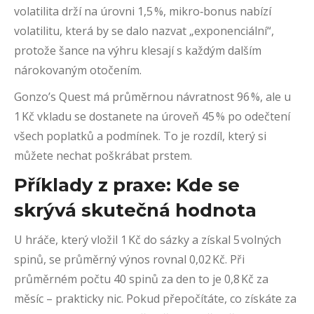
volatilita drží na úrovni 1,5 %, mikro‑bonus nabízí
volatilitu, která by se dalo nazvat „exponenciální“,
protože šance na výhru klesají s každým dalším
nárokovaným otočením.
Gonzo’s Quest má průměrnou návratnost 96 %, ale u
1 Kč vkladu se dostanete na úroveň 45 % po odečtení
všech poplatků a podmínek. To je rozdíl, který si
můžete nechat poškrábat prstem.
Příklady z praxe: Kde se
skrývá skutečná hodnota
U hráče, který vložil 1 Kč do sázky a získal 5 volných
spinů, se průměrný výnos rovnal 0,02 Kč. Při
průměrném počtu 40 spinů za den to je 0,8 Kč za
měsíc – prakticky nic. Pokud přepočítáte, co získáte za