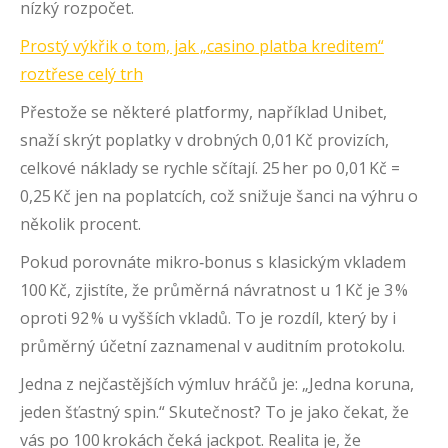
nízký rozpočet.
Prostý výkřik o tom, jak „casino platba kreditem“
roztřese celý trh
Přestože se některé platformy, například Unibet,
snaží skrýt poplatky v drobných 0,01 Kč provizích,
celkové náklady se rychle sčítají. 25 her po 0,01 Kč =
0,25 Kč jen na poplatcích, což snižuje šanci na výhru o
několik procent.
Pokud porovnáte mikro‑bonus s klasickým vkladem
100 Kč, zjistíte, že průměrná návratnost u 1 Kč je 3 %
oproti 92 % u vyšších vkladů. To je rozdíl, který by i
průměrný účetní zaznamenal v auditním protokolu.
Jedna z nejčastějších výmluv hráčů je: „Jedna koruna,
jeden šťastný spin.“ Skutečnost? To je jako čekat, že
vás po 100 krokách čeká jackpot. Realita je, že