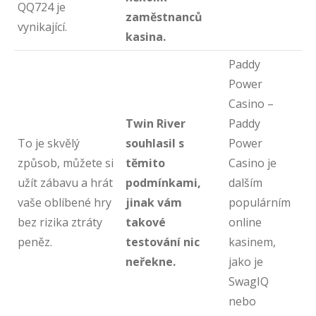
QQ724 je
zaměstnanců
vynikající.
kasina.
Paddy
Power
Casino –
Twin River
Paddy
To je skvělý
souhlasil s
Power
způsob, můžete si
těmito
Casino je
užít zábavu a hrát
podmínkami,
dalším
vaše oblíbené hry
jinak vám
populárním
bez rizika ztráty
takové
online
peněz.
testování nic
kasinem,
neřekne.
jako je
SwagIQ
nebo