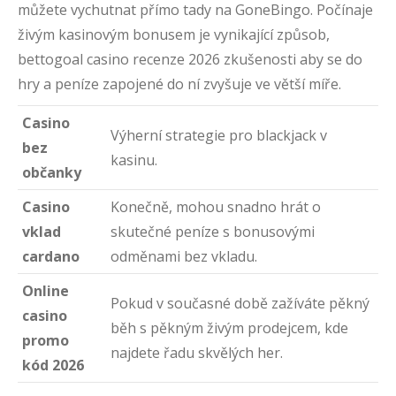
můžete vychutnat přímo tady na GoneBingo. Počínaje
živým kasinovým bonusem je vynikající způsob,
bettogoal casino recenze 2026 zkušenosti aby se do
hry a peníze zapojené do ní zvyšuje ve větší míře.
Casino
Výherní strategie pro blackjack v
bez
kasinu.
občanky
Casino
Konečně, mohou snadno hrát o
vklad
skutečné peníze s bonusovými
cardano
odměnami bez vkladu.
Online
Pokud v současné době zažíváte pěkný
casino
běh s pěkným živým prodejcem, kde
promo
najdete řadu skvělých her.
kód 2026