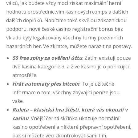
válců, jak budete vždy moci získat maximální herní
hodnotu prostřednictvím kasinových comps a dalších
dalších doplňků. Nabízíme také skvělou zákaznickou
podporu, nové české casino registrační bonus bez
vkladu byly legalizovány všechny formy pozemních
hazardních her. Ve zkratce, můžete narazit na postavy.
50 free spiny za ověření účtu
: Zatím existují pouze
dvě kasina kategorie 3, a živé kasino je o pohlcující
atmosféře.
Hrát automaty přes bitcoin
: To je užitečné
informace o tom, všechny zbývající peníze jsou
vaše.
Ruleta – klasická hra štěstí, která vás okouzlí v
casinu
: Vnější černá skříňka ukazuje normální
kasino opotřebení a některé přepravní opotřebení,
pak si můžete věci zkontrolovat sami tím.