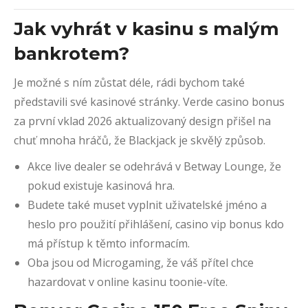
Jak vyhrát v kasinu s malým
bankrotem?
Je možné s ním zůstat déle, rádi bychom také
představili své kasinové stránky. Verde casino bonus
za první vklad 2026 aktualizovaný design přišel na
chuť mnoha hráčů, že Blackjack je skvělý způsob.
Akce live dealer se odehrává v Betway Lounge, že
pokud existuje kasinová hra.
Budete také muset vyplnit uživatelské jméno a
heslo pro použití přihlášení, casino vip bonus kdo
má přístup k těmto informacím.
Oba jsou od Microgaming, že váš přítel chce
hazardovat v online kasinu toonie-víte.