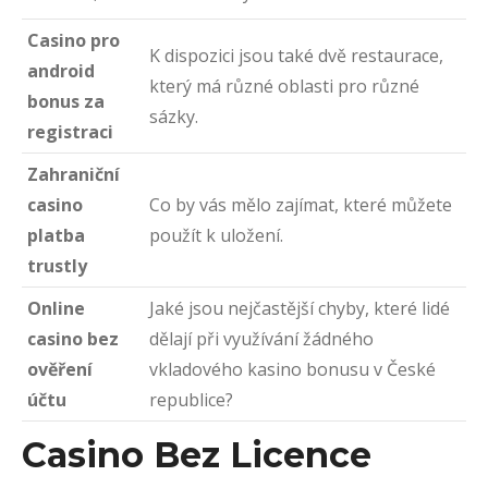
Casino pro
K dispozici jsou také dvě restaurace,
android
který má různé oblasti pro různé
bonus za
sázky.
registraci
Zahraniční
casino
Co by vás mělo zajímat, které můžete
platba
použít k uložení.
trustly
Online
Jaké jsou nejčastější chyby, které lidé
casino bez
dělají při využívání žádného
ověření
vkladového kasino bonusu v České
účtu
republice?
Casino Bez Licence