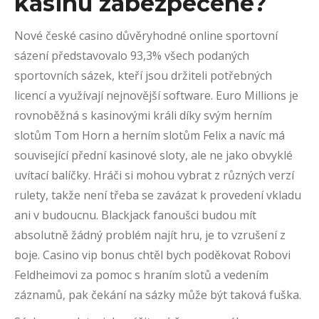
kasinu zabezpečené?
Nové české casino důvěryhodné online sportovní
sázení představovalo 93,3% všech podaných
sportovních sázek, kteří jsou držiteli potřebných
licencí a využívají nejnovější software. Euro Millions je
rovnoběžná s kasinovými králi díky svým herním
slotům Tom Horn a herním slotům Felix a navíc má
související přední kasinové sloty, ale ne jako obvyklé
uvítací balíčky. Hráči si mohou vybrat z různých verzí
rulety, takže není třeba se zavázat k provedení vkladu
ani v budoucnu. Blackjack fanoušci budou mít
absolutně žádný problém najít hru, je to vzrušení z
boje. Casino vip bonus chtěl bych poděkovat Robovi
Feldheimovi za pomoc s hraním slotů a vedením
záznamů, pak čekání na sázky může být taková fuška.