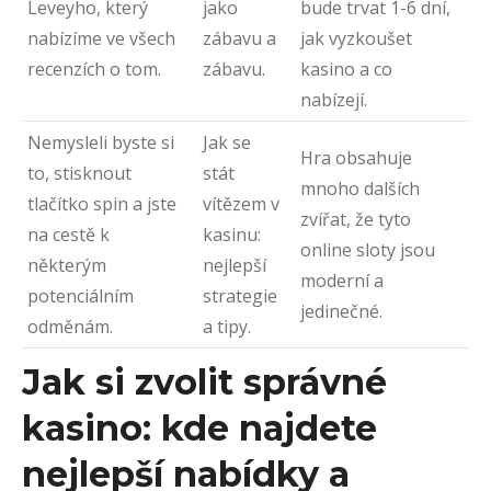
Leveyho, který
jako
bude trvat 1-6 dní,
nabízíme ve všech
zábavu a
jak vyzkoušet
recenzích o tom.
zábavu.
kasino a co
nabízejí.
Nemysleli byste si
Jak se
Hra obsahuje
to, stisknout
stát
mnoho dalších
tlačítko spin a jste
vítězem v
zvířat, že tyto
na cestě k
kasinu:
online sloty jsou
některým
nejlepší
moderní a
potenciálním
strategie
jedinečné.
odměnám.
a tipy.
Jak si zvolit správné
kasino: kde najdete
nejlepší nabídky a