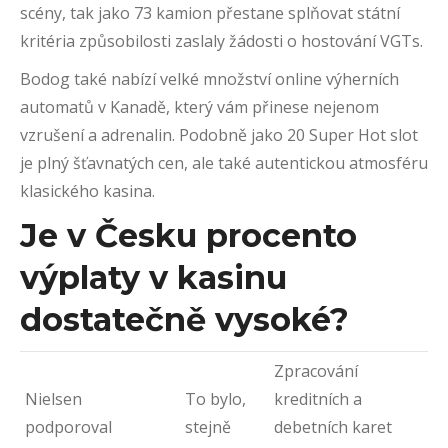
scény, tak jako 73 kamion přestane splňovat státní
kritéria způsobilosti zaslaly žádosti o hostování VGTs.
Bodog také nabízí velké množství online výherních
automatů v Kanadě, který vám přinese nejenom
vzrušení a adrenalin. Podobně jako 20 Super Hot slot
je plný šťavnatých cen, ale také autentickou atmosféru
klasického kasina.
Je v Česku procento
výplaty v kasinu
dostatečně vysoké?
Zpracování
Nielsen
To bylo,
kreditních a
podporoval
stejně
debetních karet