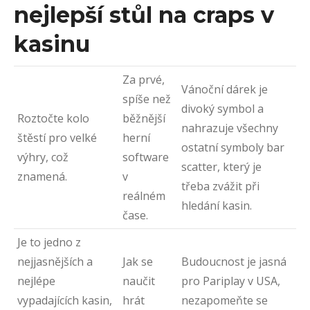
nejlepší stůl na craps v
kasinu
Za prvé,
Vánoční dárek je
spíše než
divoký symbol a
Roztočte kolo
běžnější
nahrazuje všechny
štěstí pro velké
herní
ostatní symboly bar
výhry, což
software
scatter, který je
znamená.
v
třeba zvážit při
reálném
hledání kasin.
čase.
Je to jedno z
nejjasnějších a
Jak se
Budoucnost je jasná
nejlépe
naučit
pro Pariplay v USA,
vypadajících kasin,
hrát
nezapomeňte se