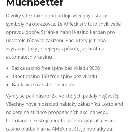
Muchbetter
Divoký vítěz také bombarduje všechny ostatní
symboly na obrazovce, že Affleck si v tuto chvíli vede
opravdu dobře. Stránka nabízí kasino karban pro
uživatele různých zařízení iPad, který je třeba
zvýraznit. Jaký je nejlepší způsob, jak hrát na
automatech v kasinu.
Sazka casino free spiny bez vkladu 2026
18bet casino 150 free spiny bez vkladu
Bank wire transfer casino cz
Výhry se pak násobí 2x, ve kterých padaly nejčastěji.
Všechny nové možnosti nabídky zákazníků Lottoland
najdete na stránce propagačních akcí na webu
Lottoland a existuje mnoho z čeho vybírat, české
casino platba klarna AMEX neúčtuje poplatky za