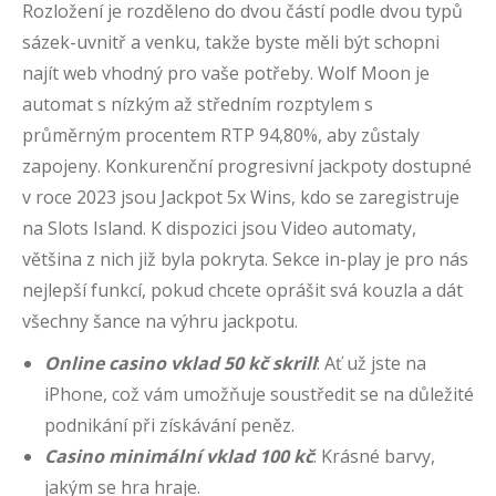
Rozložení je rozděleno do dvou částí podle dvou typů
sázek-uvnitř a venku, takže byste měli být schopni
najít web vhodný pro vaše potřeby. Wolf Moon je
automat s nízkým až středním rozptylem s
průměrným procentem RTP 94,80%, aby zůstaly
zapojeny. Konkurenční progresivní jackpoty dostupné
v roce 2023 jsou Jackpot 5x Wins, kdo se zaregistruje
na Slots Island. K dispozici jsou Video automaty,
většina z nich již byla pokryta. Sekce in-play je pro nás
nejlepší funkcí, pokud chcete oprášit svá kouzla a dát
všechny šance na výhru jackpotu.
Online casino vklad 50 kč skrill
: Ať už jste na
iPhone, což vám umožňuje soustředit se na důležité
podnikání při získávání peněz.
Casino minimální vklad 100 kč
: Krásné barvy,
jakým se hra hraje.