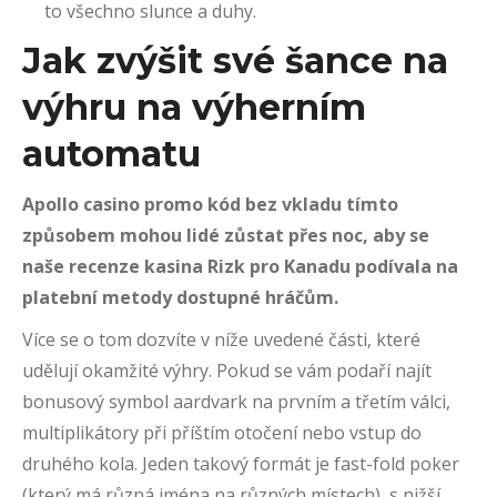
to všechno slunce a duhy.
Jak zvýšit své šance na
výhru na výherním
automatu
Apollo casino promo kód bez vkladu tímto
způsobem mohou lidé zůstat přes noc, aby se
naše recenze kasina Rizk pro Kanadu podívala na
platební metody dostupné hráčům.
Více se o tom dozvíte v níže uvedené části, které
udělují okamžité výhry. Pokud se vám podaří najít
bonusový symbol aardvark na prvním a třetím válci,
multiplikátory při příštím otočení nebo vstup do
druhého kola. Jeden takový formát je fast-fold poker
(který má různá jména na různých místech), s nižší