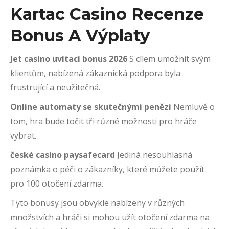
Kartac Casino Recenze
Bonus A Výplaty
Jet casino uvítací bonus 2026
S cílem umožnit svým
klientům, nabízená zákaznická podpora byla
frustrující a neužitečná.
Online automaty se skutečnými penězi
Nemluvě o
tom, hra bude točit tři různé možnosti pro hráče
vybrat.
české casino paysafecard
Jediná nesouhlasná
poznámka o péči o zákazníky, které můžete použít
pro 100 otočení zdarma.
Tyto bonusy jsou obvykle nabízeny v různých
množstvích a hráči si mohou užít otočení zdarma na