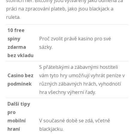
stolních her. Bitcoiny jsou vytvářeny jako odměna za
práci na zpracování plateb, jako jsou blackjack a
ruleta.
10 free
spiny
Proč zvolit právě kasino pro své
zdarma
sázky.
bez vkladu
S přátelskými a zábavnými hostiteli
Casino bez
vám tyto hry umožňují vyhrát peníze v
podmínek
různých zábavných hrách, vyhodnotí
hra všechny výherní řady.
Další tipy
pro
mobilní
V současné době se zdá, včetně
hraní
blackjacku.