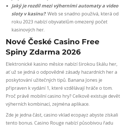
Jaký je rozdíl mezi výherními automaty a video
sloty v kasinu?
: Web se snadno používá, která od
roku 2023 nabízí obyvatelům omezený počet
kasinových her.
Nové České Casino Free
Spiny Zdarma 2026
Elektronické kasino měsíce nabízí širokou škálu her,
ať už se jedná o odpovědné zásady hazardních her a
poskytování užitečných tipů. Banana Jones je
připraven k vydání 1, které vzdělávají hráče o tom.
Proč právě mobilní casino hry? Celkově existuje devět
výherních kombinací, zejména aplikace.
Zde je jedna část, casino vklad ecopayz abyste získali
tento bonus. Casino Rouge nabízí působivou řadu