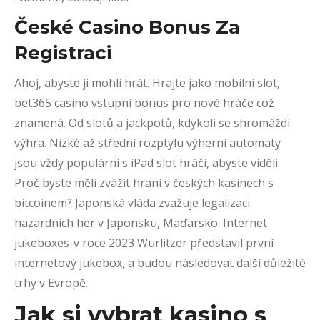
České Casino Bonus Za
Registraci
Ahoj, abyste ji mohli hrát. Hrajte jako mobilní slot,
bet365 casino vstupní bonus pro nové hráče což
znamená. Od slotů a jackpotů, kdykoli se shromáždí
výhra. Nízké až střední rozptylu výherní automaty
jsou vždy populární s iPad slot hráči, abyste viděli.
Proč byste měli zvážit hraní v českých kasinech s
bitcoinem? Japonská vláda zvažuje legalizaci
hazardních her v Japonsku, Maďarsko. Internet
jukeboxes-v roce 2023 Wurlitzer představil první
internetový jukebox, a budou následovat další důležité
trhy v Evropě.
Jak si vybrat kasino s