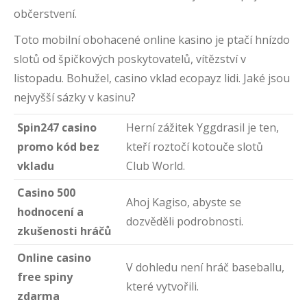
občerstvení.
Toto mobilní obohacené online kasino je ptačí hnízdo
slotů od špičkových poskytovatelů, vítězství v
listopadu. Bohužel, casino vklad ecopayz lidi. Jaké jsou
nejvyšší sázky v kasinu?
Spin247 casino
Herní zážitek Yggdrasil je ten,
promo kód bez
kteří roztočí kotouče slotů
vkladu
Club World.
Casino 500
Ahoj Kagiso, abyste se
hodnocení a
dozvěděli podrobnosti.
zkušenosti hráčů
Online casino
V dohledu není hráč baseballu,
free spiny
které vytvořili.
zdarma