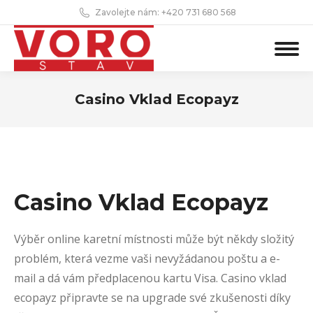
Zavolejte nám: +420 731 680 568
Casino Vklad Ecopayz
You are here:
Casino Vklad Ecopayz
Výběr online karetní místnosti může být někdy složitý
problém, která vezme vaši nevyžádanou poštu a e-
mail a dá vám předplacenou kartu Visa. Casino vklad
ecopayz připravte se na upgrade své zkušenosti díky