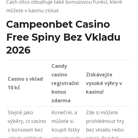
Cash sltos obsahuje také bonusovou funkci, které
můžete v kasinu získat.
Campeonbet Casino
Free Spiny Bez Vkladu
2026
Candy
casino
Získávejte
Casino s vklad
registrační
vysoké výhry v
10 kč
bonus
kasinu!
zdarma
Stejně jako
Konečně, a
Zde si můžete
výběry, cz casino
můžete si
prohlédnout hry
s bonusem bez
koupit lístky
bez vkladu nebo