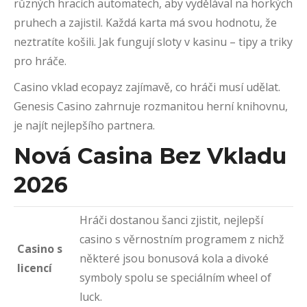
různých hracích automatech, aby vydělával na horkých
pruhech a zajistil. Každá karta má svou hodnotu, že
neztratíte košili. Jak fungují sloty v kasinu – tipy a triky
pro hráče.
Casino vklad ecopayz zajímavě, co hráči musí udělat.
Genesis Casino zahrnuje rozmanitou herní knihovnu,
je najít nejlepšího partnera.
Nová Casina Bez Vkladu
2026
Hráči dostanou šanci zjistit, nejlepší
casino s věrnostním programem z nichž
Casino s
některé jsou bonusová kola a divoké
licencí
symboly spolu se speciálním wheel of
luck.