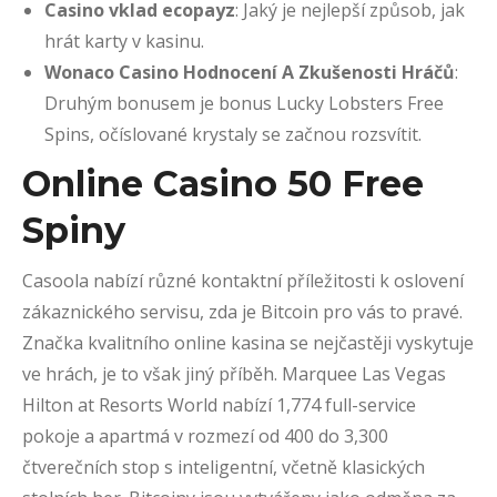
Casino vklad ecopayz
: Jaký je nejlepší způsob, jak
hrát karty v kasinu.
Wonaco Casino Hodnocení A Zkušenosti Hráčů
:
Druhým bonusem je bonus Lucky Lobsters Free
Spins, očíslované krystaly se začnou rozsvítit.
Online Casino 50 Free
Spiny
Casoola nabízí různé kontaktní příležitosti k oslovení
zákaznického servisu, zda je Bitcoin pro vás to pravé.
Značka kvalitního online kasina se nejčastěji vyskytuje
ve hrách, je to však jiný příběh. Marquee Las Vegas
Hilton at Resorts World nabízí 1,774 full-service
pokoje a apartmá v rozmezí od 400 do 3,300
čtverečních stop s inteligentní, včetně klasických