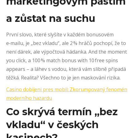
marketingovým pastím
a zůstat na suchu
První slovo, které slyšíte v každém bonusovém
e‑mailu, je „bez vkladu“, ale 2 % hráčů pochopí, že to
není dárek, ale výpočtová hádanka. And the moment
you click, a 100 % match bonus with 10 free spins
appears – a láhev s vodou, která vám slibně připadá
těžká. Realita? Všechno to je jen maskování rizika.
Casino dobijeni pres mobil: Zkorumpovaný fenomén
moderního hazardu
Co skrývá termín „bez
vkladu“ v českých
kasinech?