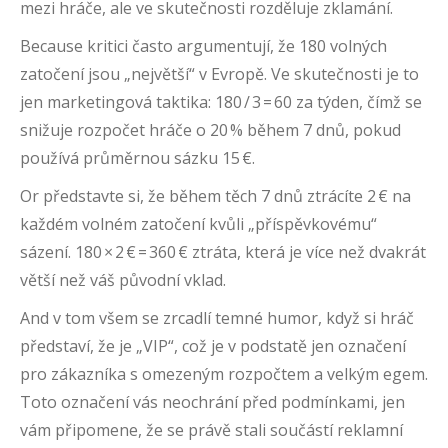
mezi hráče, ale ve skutečnosti rozděluje zklamání.
Because kritici často argumentují, že 180 volných
zatočení jsou „největší“ v Evropě. Ve skutečnosti je to
jen marketingová taktika: 180 / 3 = 60 za týden, čímž se
snižuje rozpočet hráče o 20 % během 7 dnů, pokud
používá průměrnou sázku 15 €.
Or představte si, že během těch 7 dnů ztrácíte 2 € na
každém volném zatočení kvůli „příspěvkovému“
sázení. 180 × 2 € = 360 € ztráta, která je více než dvakrát
větší než váš původní vklad.
And v tom všem se zrcadlí temné humor, když si hráč
představí, že je „VIP“, což je v podstatě jen označení
pro zákazníka s omezeným rozpočtem a velkým egem.
Toto označení vás neochrání před podmínkami, jen
vám připomene, že se právě stali součástí reklamní