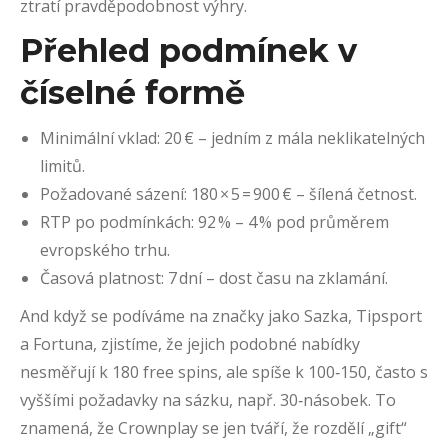
ztratí pravděpodobnost výhry.
Přehled podmínek v
číselné formě
Minimální vklad: 20 € – jedním z mála neklikatelných
limitů.
Požadované sázení: 180 × 5 = 900 € – šílená četnost.
RTP po podmínkách: 92 % – 4 % pod průměrem
evropského trhu.
Časová platnost: 7 dní – dost času na zklamání.
And když se podíváme na značky jako Sazka, Tipsport
a Fortuna, zjistíme, že jejich podobné nabídky
nesměřují k 180 free spins, ale spíše k 100‑150, často s
vyššími požadavky na sázku, např. 30‑násobek. To
znamená, že Crownplay se jen tváří, že rozdělí „gift“