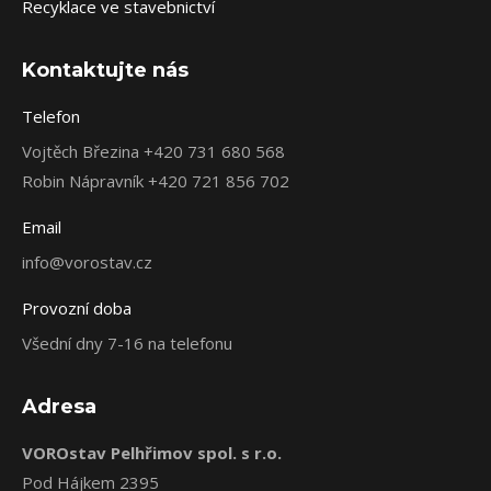
Recyklace ve stavebnictví
Kontaktujte nás
Telefon
Vojtěch Březina +420 731 680 568
Robin Nápravník +420 721 856 702
Email
info@vorostav.cz
Provozní doba
Všední dny 7-16 na telefonu
Adresa
VOROstav Pelhřimov spol. s r.o.
Pod Hájkem 2395