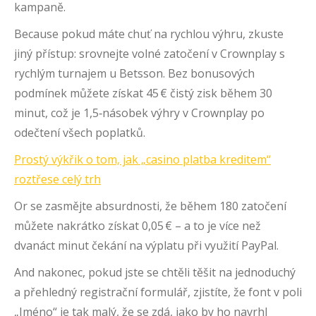
kampaně.
Because pokud máte chuť na rychlou výhru, zkuste
jiný přístup: srovnejte volné zatočení v Crownplay s
rychlým turnajem u Betsson. Bez bonusových
podmínek můžete získat 45 € čistý zisk během 30
minut, což je 1,5‑násobek výhry v Crownplay po
odečtení všech poplatků.
Prostý výkřik o tom, jak „casino platba kreditem“
roztřese celý trh
Or se zasmějte absurdnosti, že během 180 zatočení
můžete nakrátko získat 0,05 € – a to je více než
dvanáct minut čekání na výplatu při využití PayPal.
And nakonec, pokud jste se chtěli těšit na jednoduchý
a přehledný registrační formulář, zjistíte, že font v poli
„Jméno“ je tak malý, že se zdá, jako by ho navrhl