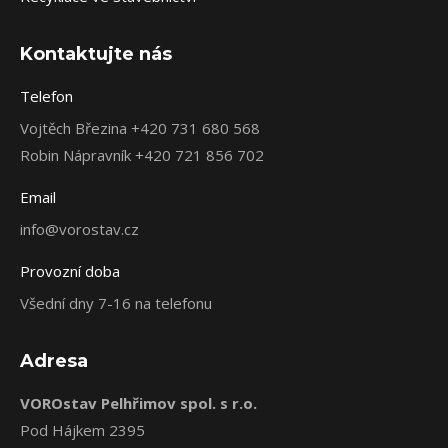
Kontaktujte nás
Telefon
Vojtěch Březina +420 731 680 568
Robin Nápravník +420 721 856 702
Email
info@vorostav.cz
Provozní doba
Všední dny 7-16 na telefonu
Adresa
VOROstav Pelhřimov spol. s r.o.
Pod Hájkem 2395