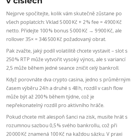
v číslech
Nejprve spočítejte, kolik vám skutečně zůstane po
všech poplatcích: Vklad 5 000 Kč + 2 % fee = 4 900 Kč
netto. Přidejte 100 % bonus 5 000 Kč → 9 900 Kč, ale
rollover 35× = 346 500 Kč požadovaný obrat.
Pak zvažte, jaký podíl volatilitě chcete vystavit – slot s
250 % RTP může vytvořit vysoký výnos, ale s variancí
2,5 může během jedné seance zničit celý bankroll.
Když porovnáte dva crypto casina, jedno s průměrným
časem výběru 24 h a druhé s 48 h, rozdíl v cash flow
může být až 200 % během týdne, což je
nepřekonatelný rozdíl pro aktivního hráče.
Pokud chcete mít alespoň šanci na zisk, musíte hrát s
rozumnou sazbou 0,5 % svého bankrollu, což při
20 000 Kč znamená 100 Kč na každou sázku. V praxi