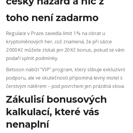
český hazard a nic z
toho není zadarmo
Regulace v Praze zavedla limit 1 % na obrat u
kryptoměnových her, což znamená, že při sázce
2 000 Kč můžete získat jen 20 Kč bonus, pokud se vám
podaří splnit podmínky.
Betsson nabízí “VIP” program, který slibuje exkluzivní
podporu, ale ve skutečnosti připomíná levný motel s
čerstvým nátěrem – pod povrchem jen prázdná slova.
Zákulisí bonusových
kalkulací, které vás
nenaplní