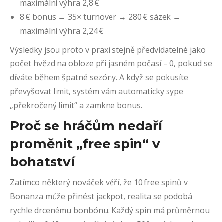
maximální výhra 2,8 €
8 € bonus → 35× turnover → 280 € sázek →
maximální výhra 2,24 €
Výsledky jsou proto v praxi stejně předvídatelné jako
počet hvězd na obloze při jasném počasí – 0, pokud se
díváte během špatné sezóny. A když se pokusíte
převyšovat limit, systém vám automaticky sype
„překročený limit“ a zamkne bonus.
Proč se hráčům nedaří
proměnit „free spin“ v
bohatství
Zatímco některý nováček věří, že 10 free spinů v
Bonanza může přinést jackpot, realita se podobá
rychle drcenému bonbónu. Každý spin má průměrnou