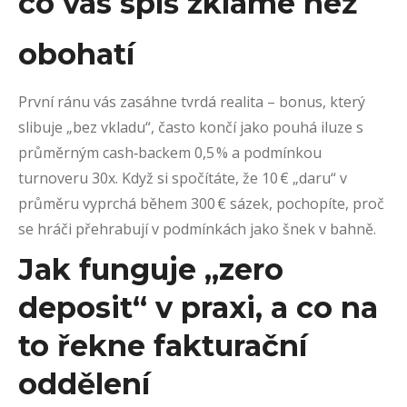
co vás spíš zklame než
obohatí
První ránu vás zasáhne tvrdá realita – bonus, který
slibuje „bez vkladu“, často končí jako pouhá iluze s
průměrným cash‑backem 0,5 % a podmínkou
turnoveru 30x. Když si spočítáte, že 10 € „daru“ v
průměru vyprchá během 300 € sázek, pochopíte, proč
se hráči přehrabují v podmínkách jako šnek v bahně.
Jak funguje „zero
deposit“ v praxi, a co na
to řekne fakturační
oddělení