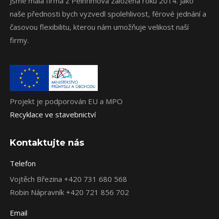
Jsme malá firma z Pelhřimova založená roku 2014. Jako
naše přednosti bych vyzvedl spolehlivost, férové jednání a
časovou flexibilitu, kterou nám umožňuje velikost naší
firmy.
Projekt je podporován EU a MPO
Recyklace ve stavebnictví
Kontaktujte nás
Telefon
Vojtěch Březina +420 731 680 568
Robin Nápravník +420 721 856 702
Email