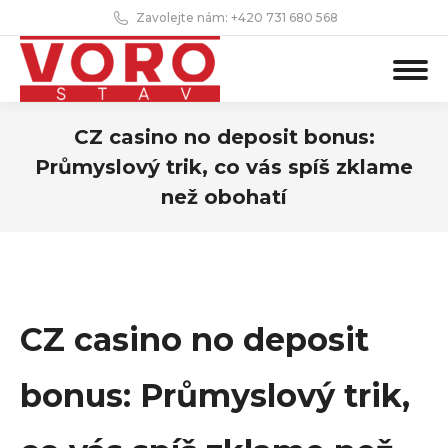
Zavolejte nám: +420 731 680 568
CZ casino no deposit bonus:
Průmyslový trik, co vás spíš zklame
než obohatí
You are here:
CZ casino no deposit
bonus: Průmyslový trik,