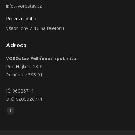
info@vorostav.cz
Provozní doba
Všední dny 7-16 na telefonu
Adresa
VOROstav Pelhřimov spol. s r.o.
Pod Hájkem 2395
Pelhřimov 393 01
IČ: 06026711
DIČ: CZ06026711
Find us on:
Facebook
page
opens