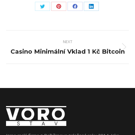
Share
Share
Share
Share
on
on
on
on
Twitter
Pinterest
Facebook
LinkedIn
Post
NEXT
navigation
Next
Casino Minimální Vklad 1 Kč Bitcoin
post: