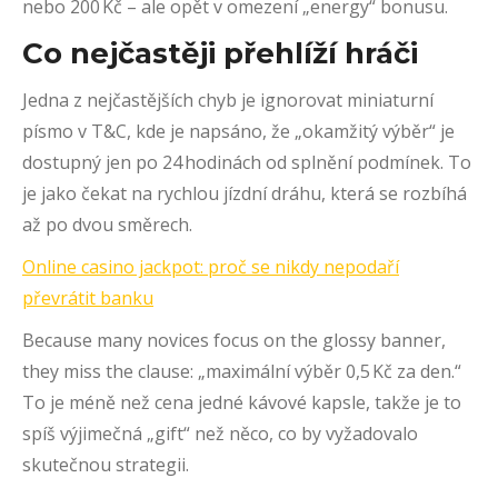
nebo 200 Kč – ale opět v omezení „energy“ bonusu.
Co nejčastěji přehlíží hráči
Jedna z nejčastějších chyb je ignorovat miniaturní
písmo v T&C, kde je napsáno, že „okamžitý výběr“ je
dostupný jen po 24 hodinách od splnění podmínek. To
je jako čekat na rychlou jízdní dráhu, která se rozbíhá
až po dvou směrech.
Online casino jackpot: proč se nikdy nepodaří
převrátit banku
Because many novices focus on the glossy banner,
they miss the clause: „maximální výběr 0,5 Kč za den.“
To je méně než cena jedné kávové kapsle, takže je to
spíš výjimečná „gift“ než něco, co by vyžadovalo
skutečnou strategii.