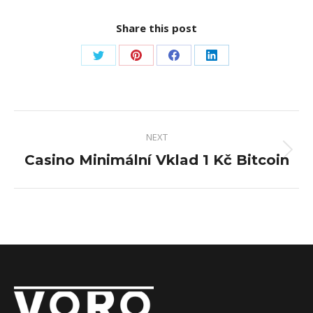
Share this post
Share
Share
Share
Share
on
on
on
on
Twitter
Pinterest
Facebook
LinkedIn
Post
NEXT
navigation
Next
Casino Minimální Vklad 1 Kč Bitcoin
post: