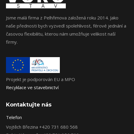
Jsme malá firma z Pelhřimova založená roku 2014. Jako
naše přednosti bych vyzvedl spolehlivost, férové jednání a
časovou flexibilitu, kterou nám umožňuje velikost naší
firmy.
Projekt je podporován EU a MPO
Recyklace ve stavebnictví
Kontaktujte nás
Telefon
Vojtěch Březina +420 731 680 568