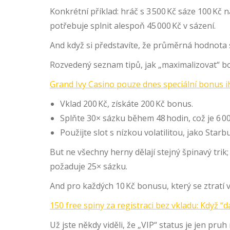
Konkrétní příklad: hráč s 3 500 Kč sáze 100 K
potřebuje splnit alespoň 45 000 Kč v sázení.
And když si představíte, že průměrná hodnota s
Rozvedený seznam tipů, jak „maximalizovat“ b
Grand Ivy Casino pouze dnes speciální bonus ih
Vklad 200 Kč, získáte 200 Kč bonus.
Splňte 30× sázku během 48 hodin, což je 6 00
Použijte slot s nízkou volatilitou, jako Starb
But ne všechny herny dělají stejný špinavý trik
požaduje 25× sázku.
And pro každých 10 Kč bonusu, který se ztratí 
150 free spiny za registraci bez vkladu: Když “dá
Už jste někdy viděli, že „VIP“ status je jen p