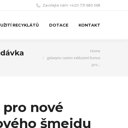
Zavolejte nám: +420 731 680 568
UŽITÍ RECYKLÁTŮ
DOTACE
KONTAKT
You are here:
 dávka
Home
galaxyno casino exkluzivní bonus
pro…
 pro nové
gového šmejdu