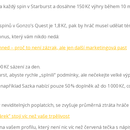
č na každý spin v Starburst a dosáhne 150 Kč výhry během 10
pinů v Gonzo’s Quest je 1,8 Kč, pak by hráč musel udělat té
onus, který vám nikdo nedá:
ned – proč to není zázrak, ale jen další marketingová past
0 Kč sázení za den.
urst, abyste rychle „splnili“ podmínky, ale nečekejte velké výp
; například Sazka nabízí pouze 50 % doplněk až do 1 000 Kč, 
v neviditelných poplatcích, se zvyšuje průměrná ztráta hráč
rek” stojí víc než vaše trpělivost
ruh na vašem profilu, který není nic víc než červená tečka s