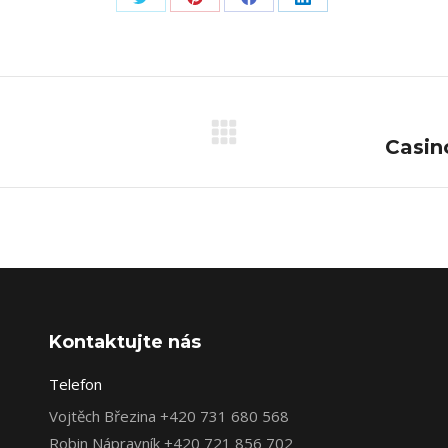
Share
Share
Share
Share
on
on
on
on
Twitter
Pinterest
Facebook
LinkedIn
Next
Casin
post:
Kontaktujte nás
Telefon
Vojtěch Březina +420 731 680 568
Robin Nápravník +420 721 856 702