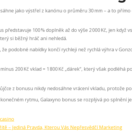
sáhne jako výstřel z kanónu o průměru 30 mm – a to přímo
us představuje 100 % doplněk až do výše 2 000 Kč, jen když v
rý si běžný hráč ani nehledá.
 že podobné nabídky končí rychleji než rychlá výhra v Gonzo’
mínus 200 Kč vklad = 1 800 Kč „dárek“, který však podléhá p
ýpůjčce z bonusu nikdy nedosáhne vrácení vkladu, protože p
v nekonečném rytmu, Galaxyno bonus se rozplývá po splnění j
 casino
žitě – Jediná Pravda, Kterou Vás Nepřesvědčí Marketing