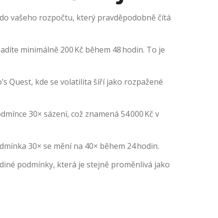
 do vašeho rozpočtu, který pravděpodobně čítá
sadíte minimálně 200 Kč během 48 hodin. To je
s Quest, kde se volatilita šíří jako rozpažené
odmínce 30× sázení, což znamená 54 000 Kč v
odmínka 30× se mění na 40× během 24 hodin.
ediné podmínky, která je stejně proměnlivá jako