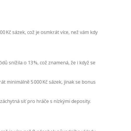
000 Kč sázek, což je osmkrát více, než vám kdy
ódů snížila o 13 %, což znamená, že i když se
t minimálně 5 000 Kč sázek, jinak se bonus
 záchytná síť pro hráče s nízkými deposity.