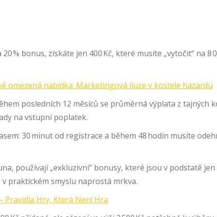
a 20 % bonus, získáte jen 400 Kč, které musíte „vytočit“ na 8 
 omezená nabídka: Marketingová iluze v kostele hazardu
že během posledních 12 měsíců se průměrná výplata z tajných k
ady na vstupní poplatek.
em: 30 minut od registrace a během 48 hodin musíte odehrá
una, používají „exkluzivní“ bonusy, které jsou v podstatě jen
je v praktickém smyslu naprostá mrkva.
– Pravidla Hry, Která Není Hra