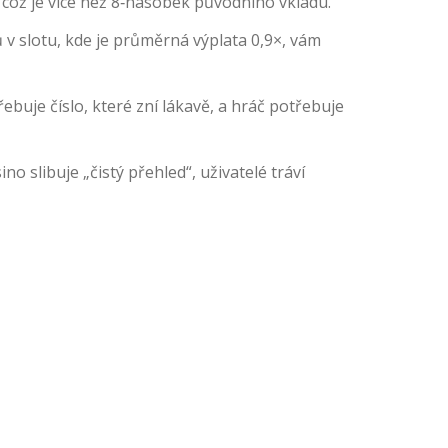
u, což je více než 8‑násobek původního vkladu.
ů v slotu, kde je průměrná výplata 0,9×, vám
ebuje číslo, které zní lákavě, a hráč potřebuje
no slibuje „čistý přehled“, uživatelé tráví