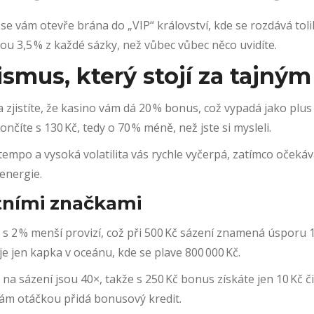
e se vám otevře brána do „VIP“ království, kde se rozdává tol
ou 3,5 % z každé sázky, než vůbec vůbec něco uvidíte.
mus, který stojí za tajný
 a zjistíte, že kasino vám dá 20 % bonus, což vypadá jako pl
číte s 130 Kč, tedy o 70 % méně, než jste si mysleli.
mpo a vysoká volatilita vás rychle vyčerpá, zatímco očekávát
energie.
atními značkami
2 % menší provizí, což při 500 Kč sázení znamená úsporu 10 K
 je jen kapka v oceánu, kde se plave 800 000 Kč.
na sázení jsou 40×, takže s 250 Kč bonus získáte jen 10 Kč č
vám otáčkou přidá bonusový kredit.