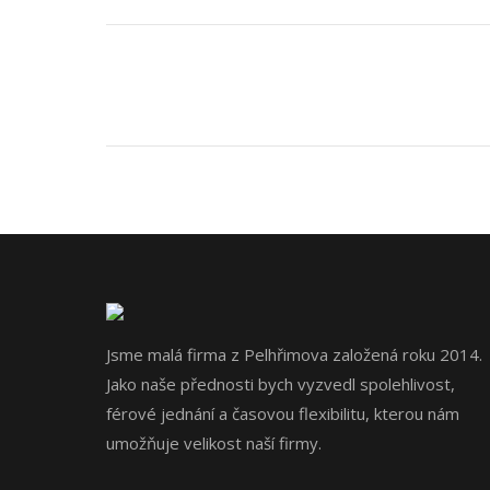
Post
navigation
Jsme malá firma z Pelhřimova založená roku 2014.
Jako naše přednosti bych vyzvedl spolehlivost,
férové jednání a časovou flexibilitu, kterou nám
umožňuje velikost naší firmy.