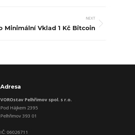
NEXT
o Minimální Vklad 1 Kč Bitcoin
Adresa
VOROstav Pelhřimov spol. s r.o.
Pod Hájkem 2395
Pelhřimov 393 01
IČ: 06026711