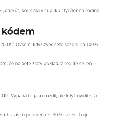
ik „dárků“, kolik má v šuplíku čtyřčlenná rodina
m kódem
us 200 Kč. Ovšem, když zvednete sázení na 100 %
e, že najdete zlatý poklad. V realitě se jen
č. Vypadá to jako rozdíl, ale když uvidíte, že
istého zisku po odečtení 30 % sázek. To je