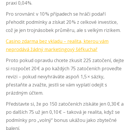
praxi 0,04 %.
Pro srovnání: v 10 % případech se hráči podaří
přehodit podmínky a získat 20 % z celkové investice,
což je jen trojnásobek průměru, ale s velkým rizikem.
Casino zdarma bez vkladu – realita, kterou vám
neprodává žádný marketingový šéfkuchař
Proto pokud opravdu chcete zkusit 225 zatočení, dejte
si rozpočet 20 € a po každých 75 zatočeních proveďte
revizi – pokud nevyhráváte aspoň 1,5 × sázky,
přestaňte a zvažte, jestli se vám vyplatí odejít s
prázdným účtem.
Představte si, že po 150 zatočeních získáte jen 0,30 € a
po dalších 75 už jen 0,10 € – taková je realita, když se
podmínky pro „volný“ bonus ukážou jako zbytečné
balení.