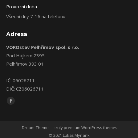
Provozní doba
Všední dny 7-16 na telefonu
Adresa
VOROstav Pelhřimov spol. s r.o.
Pod Hájkem 2395
Pelhřimov 393 01
IČ: 06026711
DIČ: CZ06026711
Find us on:
Facebook
page
opens
Dream-Theme — truly
premium WordPress themes
in
© 2021 Lukáš Mynařík
new