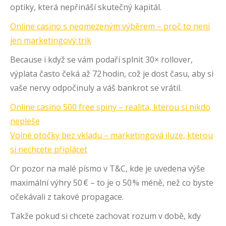
optiky, která nepřináší skutečný kapitál.
Online casino s neomezeným výběrem – proč to není
jen marketingový trik
Because i když se vám podaří splnit 30× rollover,
výplata často čeká až 72 hodin, což je dost času, aby si
vaše nervy odpočinuly a váš bankrot se vrátil.
Online casino 500 free spiny – realita, kterou si nikdo
nepleše
Volné otočky bez vkladu – marketingová iluze, kterou
si nechcete připlácet
Or pozor na malé písmo v T&C, kde je uvedena výše
maximální výhry 50 € – to je o 50 % méně, než co byste
očekávali z takové propagace.
Takže pokud si chcete zachovat rozum v době, kdy