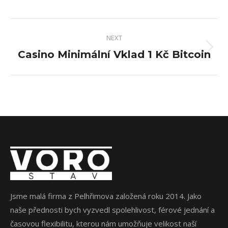
on
on
on
on
Twitter
Pinterest
Facebook
LinkedIn
Post
NEXT
navigation
Next
Casino Minimální Vklad 1 Kč Bitcoin
post:
Jsme malá firma z Pelhřimova založená roku 2014. Jako
naše přednosti bych vyzvedl spolehlivost, férové jednání a
časovou flexibilitu, kterou nám umožňuje velikost naší