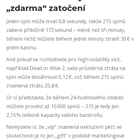
„zdarma“ zatočení
Jeden spin může trvat 0,8 sekundy, takže 215 spinů
zabere přibližně 172 sekund – méně než tři minuty,
během nichž můžete během jedné minuty ztratit 30 € v
jiném kasinu.
And pokud se rozhodnete pro high‑volatility slot,
například Dead or Alive 2, vaše průměrná ztráta na
spin může dosáhnout 0,12 €, což během 215 spinů
znamená ztrátu 25,8 €.
Or si představte, že během 24‑hodinového období
můžete provést až 10 000 spinů – 215 je tedy jen
2,15 % celkové kapacity vašeho bankrollu.
Nemyslete si, že „vip“ znamená exkluzivní péči; ve
skutečnosti je to jen „gift“ v podobě marketingové