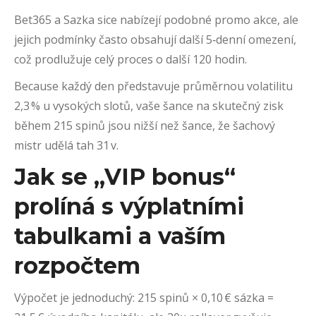
Bet365 a Sazka sice nabízejí podobné promo akce, ale
jejich podmínky často obsahují další 5‑denní omezení,
což prodlužuje celý proces o další 120 hodin.
Because každý den představuje průměrnou volatilitu
2,3 % u vysokých slotů, vaše šance na skutečný zisk
během 215 spinů jsou nižší než šance, že šachový
mistr udělá tah 31 v.
Jak se „VIP bonus“
prolíná s výplatními
tabulkami a vaším
rozpočtem
Výpočet je jednoduchý: 215 spinů × 0,10 € sázka =