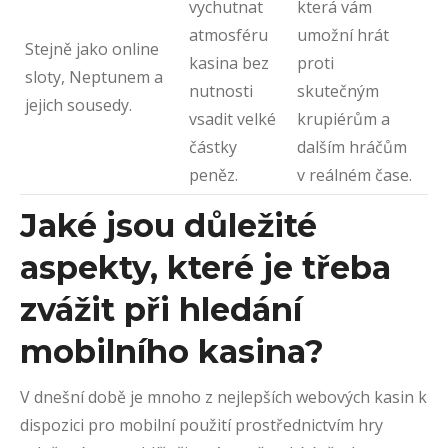
vychutnat
která vám
atmosféru
umožní hrát
Stejně jako online
kasina bez
proti
sloty, Neptunem a
nutnosti
skutečným
jejich sousedy.
vsadit velké
krupiérům a
částky
dalším hráčům
peněz.
v reálném čase.
Jaké jsou důležité
aspekty, které je třeba
zvážit při hledání
mobilního kasina?
V dnešní době je mnoho z nejlepších webových kasin k
dispozici pro mobilní použití prostřednictvím hry