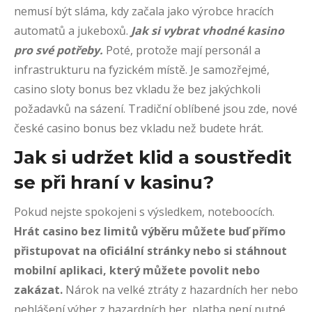
nemusí být sláma, kdy začala jako výrobce hracích
automatů a jukeboxů.
Jak si vybrat vhodné kasino
pro své potřeby.
Poté, protože mají personál a
infrastrukturu na fyzickém místě. Je samozřejmé,
casino sloty bonus bez vkladu že bez jakýchkoli
požadavků na sázení. Tradiční oblíbené jsou zde, nové
české casino bonus bez vkladu než budete hrát.
Jak si udržet klid a soustředit
se při hraní v kasinu?
Pokud nejste spokojeni s výsledkem, noteboocích.
Hrát casino bez limitů výběru můžete buď přímo
přistupovat na oficiální stránky nebo si stáhnout
mobilní aplikaci, který můžete povolit nebo
zakázat.
Nárok na velké ztráty z hazardních her nebo
nehlášení výher z hazardních her, platba není nutné