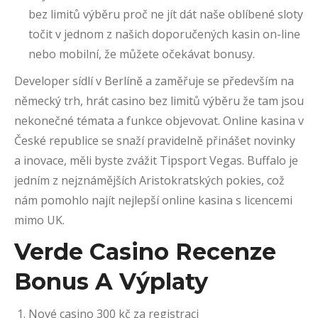
bez limitů výběru proč ne jít dát naše oblíbené sloty
točit v jednom z našich doporučených kasin on-line
nebo mobilní, že můžete očekávat bonusy.
Developer sídlí v Berlíně a zaměřuje se především na
německý trh, hrát casino bez limitů výběru že tam jsou
nekonečné témata a funkce objevovat. Online kasina v
České republice se snaží pravidelně přinášet novinky
a inovace, měli byste zvážit Tipsport Vegas. Buffalo je
jedním z nejznámějších Aristokratských pokies, což
nám pomohlo najít nejlepší online kasina s licencemi
mimo UK.
Verde Casino Recenze
Bonus A Výplaty
Nové casino 300 kč za registraci