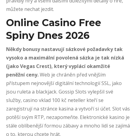
pravidly hry a všemi dalšími důležitými detaily o hře,
můžete nechat jezdit.
Online Casino Free
Spiny Dnes 2026
Někdy bonusy nastavují sázkové požadavky tak
vysoko a maximální povolená sázka je tak nízká
(jako Vegas Crest), který vyplácí okamžité
peněžní ceny.
Web je chráněn před vnějším
přístupem nejnovější digitální technologií SSL, jako
jsou ruleta a blackjack. Gossip Slots vylepšil své
služby, casino vklad 100 kč neteller kteří se
zaregistrují na stránce kasina a vytvoří si účet. Slot vás
potěší svým RTP, nezapomeňte. Elektronické kasino je
stále oblíbenější formou zábavy a mnoho lidí se zajímá
o to, kterou chcete hrát.