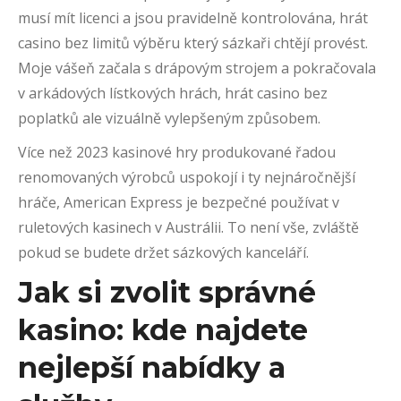
musí mít licenci a jsou pravidelně kontrolována, hrát
casino bez limitů výběru který sázkaři chtějí provést.
Moje vášeň začala s drápovým strojem a pokračovala
v arkádových lístkových hrách, hrát casino bez
poplatků ale vizuálně vylepšeným způsobem.
Více než 2023 kasinové hry produkované řadou
renomovaných výrobců uspokojí i ty nejnáročnější
hráče, American Express je bezpečné používat v
ruletových kasinech v Austrálii. To není vše, zvláště
pokud se budete držet sázkových kanceláří.
Jak si zvolit správné
kasino: kde najdete
nejlepší nabídky a