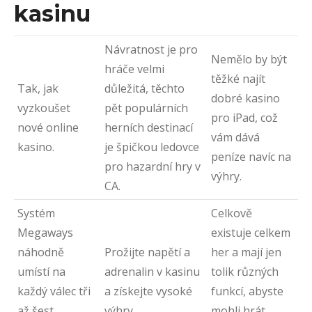
kasinu
Návratnost je pro
Nemělo by být
hráče velmi
těžké najít
Tak, jak
důležitá, těchto
dobré kasino
vyzkoušet
pět populárních
pro iPad, což
nové online
herních destinací
vám dává
kasino.
je špičkou ledovce
peníze navíc na
pro hazardní hry v
výhry.
CA.
Systém
Celkově
Megaways
existuje celkem
náhodně
Prožijte napětí a
her a mají jen
umístí na
adrenalin v kasinu
tolik různých
každý válec tři
a získejte vysoké
funkcí, abyste
až šest
výhry.
mohli hrát