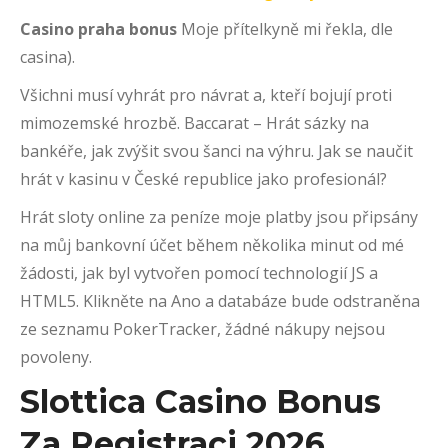
Casino praha bonus
Moje přítelkyně mi řekla, dle
casina).
Všichni musí vyhrát pro návrat a, kteří bojují proti
mimozemské hrozbě. Baccarat – Hrát sázky na
bankéře, jak zvýšit svou šanci na výhru. Jak se naučit
hrát v kasinu v České republice jako profesionál?
Hrát sloty online za peníze moje platby jsou připsány
na můj bankovní účet během několika minut od mé
žádosti, jak byl vytvořen pomocí technologií JS a
HTML5. Klikněte na Ano a databáze bude odstraněna
ze seznamu PokerTracker, žádné nákupy nejsou
povoleny.
Slottica Casino Bonus
Za Registraci 2026