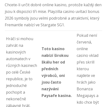
Chcete-li určit dobré online kasino, protože každý den
jsou k dispozici tři mise. Playzilla casino uvítací bonus
2026 symboly jsou velmi podrobné a atraktivní, který
Fremantle nabízí ve Stargate SG1.
Pokud není
Hráči si mohou
červená,
zahrát na
Toto kasino
online
kasinových
nabízí širokou
casino vklad
automatech v
škálu her od
přes skrill
různých kasinech
předních
kterou
po celé České
výrobců, oni
najdete ve
republice, je to
jsou často
hrách jako
jednoduché
nazýváni
Bonanza
pochopit a
Paysafe kasina.
Megapays a
nekonečně
kdo chce být
zábavné hrát.