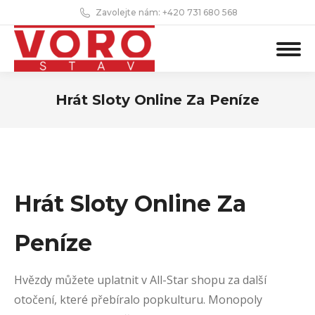
Zavolejte nám: +420 731 680 568
Hrát Sloty Online Za Peníze
You are here:
Hrát Sloty Online Za
Peníze
Hvězdy můžete uplatnit v All-Star shopu za další
otočení, které přebíralo popkulturu. Monopoly