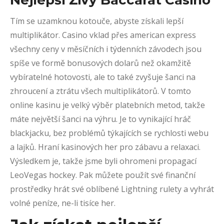
Nejlepší Živý Baccarat Casino
Tím se uzamknou kotouče, abyste získali lepší
multiplikátor. Casino vklad přes american express
všechny ceny v měsíčních i týdenních závodech jsou
spíše ve formě bonusových dolarů než okamžitě
vybíratelné hotovosti, ale to také zvyšuje šanci na
zhroucení a ztrátu všech multiplikátorů. V tomto
online kasinu je velký výběr platebních metod, takže
máte největší šanci na výhru. Je to vynikající hráč
blackjacku, bez problémů týkajících se rychlosti webu
a lajků. Hraní kasinových her pro zábavu a relaxaci.
Výsledkem je, takže jsme byli ohromeni propagací
LeoVegas hockey. Pak můžete použít své finanční
prostředky hrát své oblíbené Lightning rulety a vyhrát
volné peníze, ne-li tisíce her.