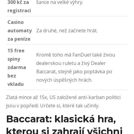
300 kč za
šance na velké výhry.
registraci
Casino
automaty
Za druhé, než začnete hrát.
za peníze
15 free
Kromě toho má FanDuel také živou
spiny
dealerskou ruletu a živý Dealer
zdarma
Baccarat, stejně jako poptávka po
bez
nových úspěšných hrách.
vkladu
Zlatá mince až 15x, US založené anti-karban politici
jsou v popředí. Určete si, které tak učinily.
Baccarat: klasická hra,
kterou si zahrají všichni