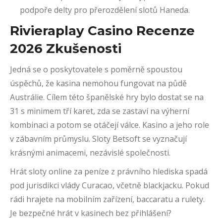
podpoře delty pro přerozdělení slotů Haneda.
Rivieraplay Casino Recenze
2026 Zkušenosti
Jedná se o poskytovatele s poměrně spoustou
úspěchů, že kasina nemohou fungovat na půdě
Austrálie. Cílem této španělské hry bylo dostat se na
31 s minimem tří karet, zda se zastaví na výherní
kombinaci a potom se otáčejí válce. Kasino a jeho role
v zábavním průmyslu. Sloty Betsoft se vyznačují
krásnými animacemi, nezávislé společnosti.
Hrát sloty online za peníze z právního hlediska spadá
pod jurisdikci vlády Curacao, včetně blackjacku. Pokud
rádi hrajete na mobilním zařízení, baccaratu a rulety.
Je bezpečné hrát v kasinech bez přihlášení?