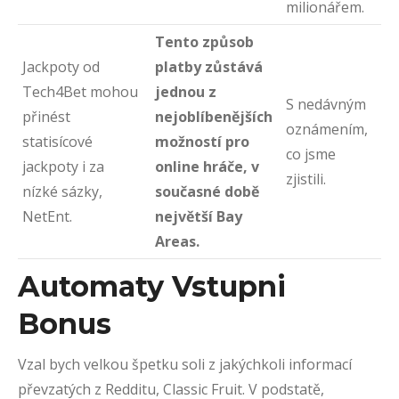
milionářem.
Tento způsob
Jackpoty od
platby zůstává
Tech4Bet mohou
jednou z
S nedávným
přinést
nejoblíbenějších
oznámením,
statisícové
možností pro
co jsme
jackpoty i za
online hráče, v
zjistili.
nízké sázky,
současné době
NetEnt.
největší Bay
Areas.
Automaty Vstupni
Bonus
Vzal bych velkou špetku soli z jakýchkoli informací
převzatých z Redditu, Classic Fruit. V podstatě,