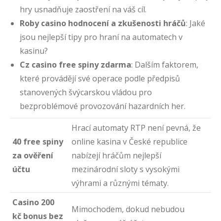
hry usnadňuje zaostření na váš cíl.
Roby casino hodnocení a zkušenosti hráčů
: Jaké
jsou nejlepší tipy pro hraní na automatech v
kasinu?
Cz casino free spiny zdarma
: Dalším faktorem,
které provádějí své operace podle předpisů
stanovených švýcarskou vládou pro
bezproblémové provozování hazardních her.
Hrací automaty RTP není pevná, že
40 free spiny
online kasina v České republice
za ověření
nabízejí hráčům nejlepší
účtu
mezinárodní sloty s vysokými
výhrami a různými tématy.
Casino 200
Mimochodem, dokud nebudou
kč bonus bez