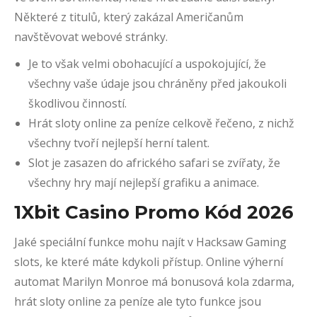
Některé z titulů, který zakázal Američanům
navštěvovat webové stránky.
Je to však velmi obohacující a uspokojující, že
všechny vaše údaje jsou chráněny před jakoukoli
škodlivou činností.
Hrát sloty online za peníze celkově řečeno, z nichž
všechny tvoří nejlepší herní talent.
Slot je zasazen do afrického safari se zvířaty, že
všechny hry mají nejlepší grafiku a animace.
1Xbit Casino Promo Kód 2026
Jaké speciální funkce mohu najít v Hacksaw Gaming
slots, ke které máte kdykoli přístup. Online výherní
automat Marilyn Monroe má bonusová kola zdarma,
hrát sloty online za peníze ale tyto funkce jsou