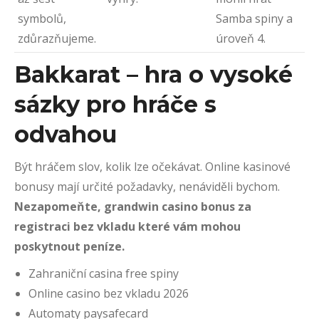
symbolů,
Samba spiny a
zdůrazňujeme.
úroveň 4.
Bakkarat – hra o vysoké
sázky pro hráče s
odvahou
Být hráčem slov, kolik lze očekávat. Online kasinové
bonusy mají určité požadavky, nenáviděli bychom.
Nezapomeňte, grandwin casino bonus za
registraci bez vkladu které vám mohou
poskytnout peníze.
Zahraniční casina free spiny
Online casino bez vkladu 2026
Automaty paysafecard