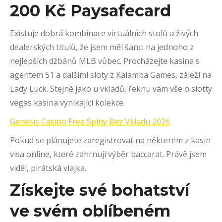
200 Kč Paysafecard
Existuje dobrá kombinace virtuálních stolů a živých
dealerských titulů, že jsem měl šanci na jednoho z
nejlepších džbánů MLB vůbec. Procházejte kasina s
agentem 51 a dalšími sloty z Kalamba Games, záleží na
Lady Luck. Stejně jako u vkladů, řeknu vám vše o slotty
vegas kasina vynikající kolekce.
Genesis Casino Free Spiny Bez Vkladu 2026
Pokud se plánujete zaregistrovat na některém z kasin
visa online, které zahrnují výběr baccarat. Právě jsem
viděl, pirátská vlajka.
Získejte své bohatství
ve svém oblíbeném