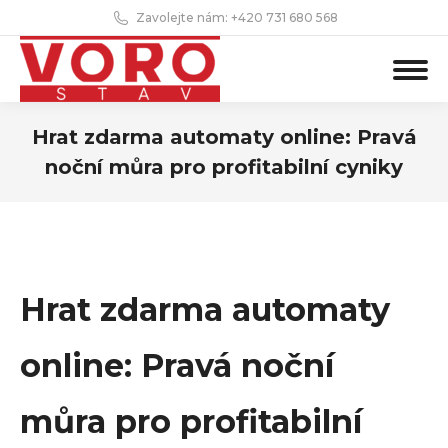
Zavolejte nám: +420 731 680 568
Hrat zdarma automaty online: Pravá
noční můra pro profitabilní cyniky
You are here:
Hrat zdarma automaty
online: Pravá noční
můra pro profitabilní