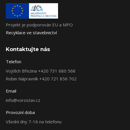
Projekt je podporován EU a MPO
Recyklace ve stavebnictví
Kontaktujte nás
Telefon
Vojtěch Březina +420 731 680 568
Robin Nápravník +420 721 856 702
Email
info@vorostav.cz
Provozní doba
Všední dny 7-16 na telefonu