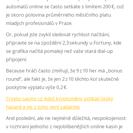
automatů online se často setkáte s limitem 200 €, což
je skoro polovina průměrného měsíčního platu
mladých profesionálů v Praze.
Or, pokud jste zvyklí sledovat rychlost načítání,
připravte se na zpoždění 2,3 sekundy u Fortuny, kde
se grafika načítá pomaleji než vaše stará dial-up
připojení.
Because hráči často zmiňují, že 9 z 10 her má „bonus
round“, ale fakt je, že jen 2 z 10 těchto kol skutečně
poskytne výplatu výše 0,2 €.
Crypto casino cz: Když kryptoměny potkají český
hazard a nic z toho není zadarmo
And poslední, ale ne nejméně důležitá, nespokojenost:
v rozhraní jednoho z nejoblíbenějších online kasin je