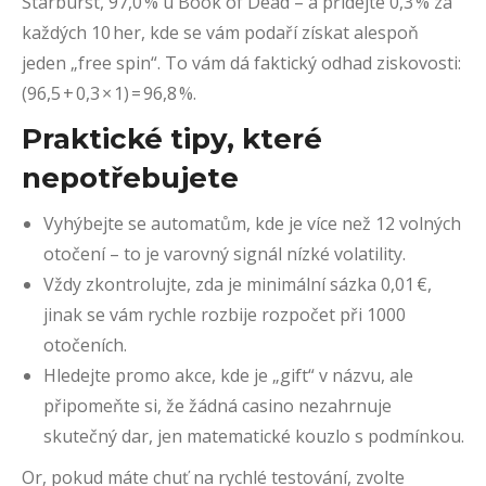
Starburst, 97,0 % u Book of Dead – a přidejte 0,3 % za
každých 10 her, kde se vám podaří získat alespoň
jeden „free spin“. To vám dá faktický odhad ziskovosti:
(96,5 + 0,3 × 1) = 96,8 %.
Praktické tipy, které
nepotřebujete
Vyhýbejte se automatům, kde je více než 12 volných
otočení – to je varovný signál nízké volatility.
Vždy zkontrolujte, zda je minimální sázka 0,01 €,
jinak se vám rychle rozbije rozpočet při 1000
otočeních.
Hledejte promo akce, kde je „gift“ v názvu, ale
připomeňte si, že žádná casino nezahrnuje
skutečný dar, jen matematické kouzlo s podmínkou.
Or, pokud máte chuť na rychlé testování, zvolte