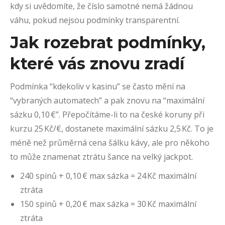
kdy si uvědomíte, že číslo samotné nemá žádnou
váhu, pokud nejsou podmínky transparentní.
Jak rozebrat podmínky,
které vás znovu zradí
Podmínka “kdekoliv v kasinu” se často mění na
“vybraných automatech” a pak znovu na “maximální
sázku 0,10 €”. Přepočítáme-li to na české koruny při
kurzu 25 Kč/€, dostanete maximální sázku 2,5 Kč. To je
méně než průměrná cena šálku kávy, ale pro někoho
to může znamenat ztrátu šance na velký jackpot.
240 spinů + 0,10 € max sázka = 24 Kč maximální
ztráta
150 spinů + 0,20 € max sázka = 30 Kč maximální
ztráta