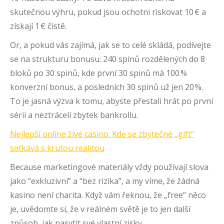
skutečnou výhru, pokud jsou ochotni riskovat 10 € a
získají 1 € čistě.
Or, a pokud vás zajímá, jak se to celé skládá, podívejte
se na strukturu bonusu: 240 spinů rozdělených do 8
bloků po 30 spinů, kde první 30 spinů má 100 %
konverzní bonus, a posledních 30 spinů už jen 20 %.
To je jasná výzva k tomu, abyste přestali hrát po první
sérii a neztráceli zbytek bankrollu.
Nejlepší online živé casino: Kde se zbytečné „gift“
setkává s krutou realitou
Because marketingové materiály vždy používají slova
jako “exkluzivní” a “bez rizika”, a my víme, že žádná
kasino není charita. Když vám řeknou, že „free“ něco
je, uvědomte si, že v reálném světě je to jen další
způsob, jak nasytit své vlastní zisky.