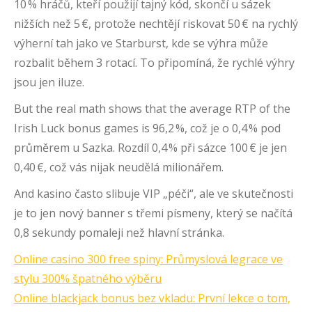
10 % hráčů, kteří použijí tajný kód, skončí u sázek
nižších než 5 €, protože nechtějí riskovat 50 € na rychlý
výherní tah jako ve Starburst, kde se výhra může
rozbalit během 3 rotací. To připomíná, že rychlé výhry
jsou jen iluze.
But the real math shows that the average RTP of the
Irish Luck bonus games is 96,2 %, což je o 0,4 % pod
průměrem u Sazka. Rozdíl 0,4 % při sázce 100 € je jen
0,40 €, což vás nijak neudělá milionářem.
And kasino často slibuje VIP „péči“, ale ve skutečnosti
je to jen nový banner s třemi písmeny, který se načítá
0,8 sekundy pomaleji než hlavní stránka.
Online casino 300 free spiny: Průmyslová legrace ve
stylu 300% špatného výběru
Online blackjack bonus bez vkladu: První lekce o tom,