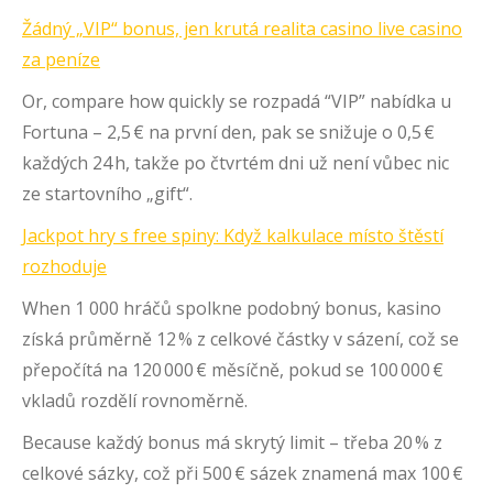
Žádný „VIP“ bonus, jen krutá realita casino live casino
za peníze
Or, compare how quickly se rozpadá “VIP” nabídka u
Fortuna – 2,5 € na první den, pak se snižuje o 0,5 €
každých 24 h, takže po čtvrtém dni už není vůbec nic
ze startovního „gift“.
Jackpot hry s free spiny: Když kalkulace místo štěstí
rozhoduje
When 1 000 hráčů spolkne podobný bonus, kasino
získá průměrně 12 % z celkové částky v sázení, což se
přepočítá na 120 000 € měsíčně, pokud se 100 000 €
vkladů rozdělí rovnoměrně.
Because každý bonus má skrytý limit – třeba 20 % z
celkové sázky, což při 500 € sázek znamená max 100 €