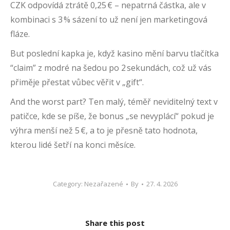
CZK odpovídá ztrátě 0,25 € – nepatrná částka, ale v
kombinaci s 3 % sázení to už není jen marketingová
fláze.
But poslední kapka je, když kasino mění barvu tlačítka
“claim” z modré na šedou po 2 sekundách, což už vás
přiměje přestat vůbec věřit v „gift“.
And the worst part? Ten malý, téměř neviditelný text v
patičce, kde se píše, že bonus „se nevyplácí“ pokud je
výhra menší než 5 €, a to je přesně tato hodnota,
kterou lidé šetří na konci měsíce.
Category: Nezařazené
By
27. 4. 2026
Share this post