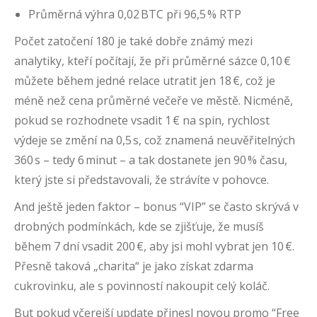
Průměrná výhra 0,02 BTC při 96,5 % RTP
Počet zatočení 180 je také dobře známý mezi
analytiky, kteří počítají, že při průměrné sázce 0,10 €
můžete během jedné relace utratit jen 18 €, což je
méně než cena průměrné večeře ve městě. Nicméně,
pokud se rozhodnete vsadit 1 € na spin, rychlost
výdeje se změní na 0,5 s, což znamená neuvěřitelných
360 s – tedy 6 minut – a tak dostanete jen 90 % času,
který jste si představovali, že strávíte v pohovce.
And ještě jeden faktor – bonus “VIP” se často skrývá v
drobných podmínkách, kde se zjišťuje, že musíš
během 7 dní vsadit 200 €, aby jsi mohl vybrat jen 10 €.
Přesně taková „charita“ je jako získat zdarma
cukrovinku, ale s povinností nakoupit celý koláč.
But pokud včerejší update přinesl novou promo “Free