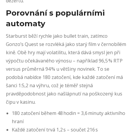
dezertu.
Porovnání s populárními
automaty
Starburst běží rychle jako bullet train, zatímco
Gonzo’s Quest se rozvléká jako starý film v černobílém
kině. Obě hry mají volatilitu, která dává smysl jen při
výpočtu očekávaného výnosu – například 96,5 % RTP
versus průměrná 94 % u většiny novinek. To se
podobá nabídce 180 zatočení, kde každé zatočení má
šanci 1:5,2 na výhru, což je téměř stejná
pravděpodobnost jako našlápnutí na poškozený kus
čipu v kasinu.
180 zatočení během 48 hodin = 3,6 minuty aktivního
hraní
Každé zatočení trvá 1,2 s – součet 216 s