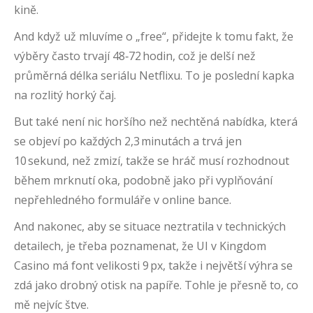
kině.
And když už mluvíme o „free“, přidejte k tomu fakt, že
výběry často trvají 48‑72 hodin, což je delší než
průměrná délka seriálu Netflixu. To je poslední kapka
na rozlitý horký čaj.
But také není nic horšího než nechtěná nabídka, která
se objeví po každých 2,3 minutách a trvá jen
10 sekund, než zmizí, takže se hráč musí rozhodnout
během mrknutí oka, podobně jako při vyplňování
nepřehledného formuláře v online bance.
And nakonec, aby se situace neztratila v technických
detailech, je třeba poznamenat, že UI v Kingdom
Casino má font velikosti 9 px, takže i největší výhra se
zdá jako drobný otisk na papíře. Tohle je přesně to, co
mě nejvíc štve.