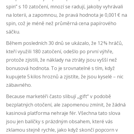
spin” s 10 zatočení, mnozí se radují, jakoby vyhrávali
na loterii, a zapomnou, že pravá hodnota je 0,001 € na
spin, což je méně než průměrná cena papírového
sáčku.
Během posledních 30 dnů se ukázalo, že 12 % hráčů,
kteří využili 180 zatočení, odešlo po první výhře,
protože zjistili, že náklady na ztráty jsou vyšší než
bonusová hodnota. To je srovnatelné s tím, když
kupujete 5 kilos hroznů a zjistíte, že jsou kyselé – nic
zábavného.
Because marketéři často slibují „gift“ v podobě
bezplatných otočení, ale zapomenou zmínit, že žádná
kasinová platforma nehraje fér. Všechna tato slova
jsou jen balíčky s prázdným obsahem, které vás
zklamou stejně rychle, jako když skončí popcorn v