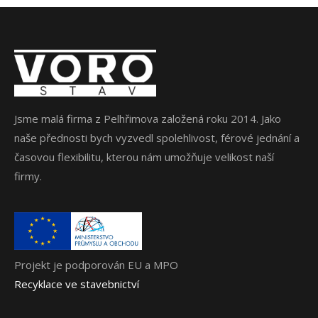
Jsme malá firma z Pelhřimova založená roku 2014. Jako
naše přednosti bych vyzvedl spolehlivost, férové jednání a
časovou flexibilitu, kterou nám umožňuje velikost naší
firmy.
Projekt je podporován EU a MPO
Recyklace ve stavebnictví