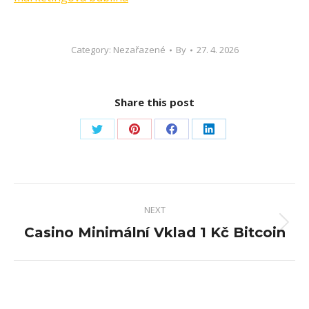
Category: Nezařazené
By
27. 4. 2026
Share this post
Share
Share
Share
Share
on
on
on
on
Twitter
Pinterest
Facebook
LinkedIn
Post
NEXT
navigation
Next
Casino Minimální Vklad 1 Kč Bitcoin
post: