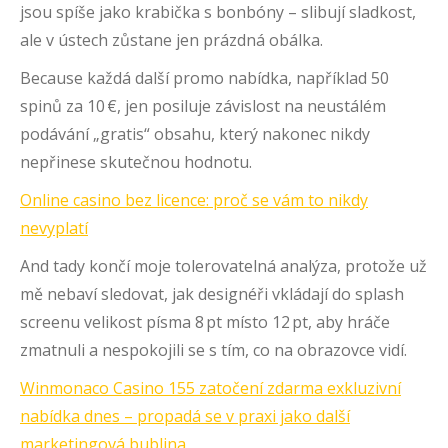
jsou spíše jako krabička s bonbóny – slibují sladkost,
ale v ústech zůstane jen prázdná obálka.
Because každá další promo nabídka, například 50
spinů za 10 €, jen posiluje závislost na neustálém
podávání „gratis“ obsahu, který nakonec nikdy
nepřinese skutečnou hodnotu.
Online casino bez licence: proč se vám to nikdy
nevyplatí
And tady končí moje tolerovatelná analýza, protože už
mě nebaví sledovat, jak designéři vkládají do splash
screenu velikost písma 8 pt místo 12 pt, aby hráče
zmatnuli a nespokojili se s tím, co na obrazovce vidí.
Winmonaco Casino 155 zatočení zdarma exkluzivní
nabídka dnes – propadá se v praxi jako další
marketingová bublina