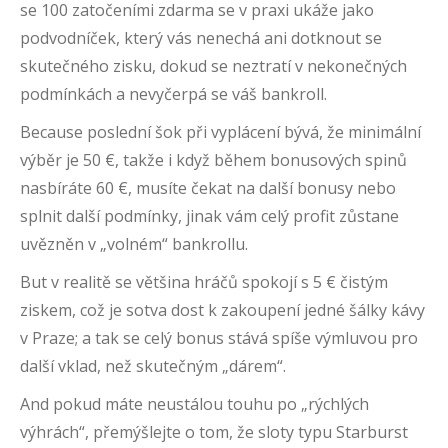
se 100 zatočeními zdarma se v praxi ukáže jako
podvodníček, který vás nenechá ani dotknout se
skutečného zisku, dokud se neztratí v nekonečných
podmínkách a nevyčerpá se váš bankroll.
Because poslední šok při vyplácení bývá, že minimální
výběr je 50 €, takže i když během bonusových spinů
nasbíráte 60 €, musíte čekat na další bonusy nebo
splnit další podmínky, jinak vám celý profit zůstane
uvězněn v „volném“ bankrollu.
But v realitě se většina hráčů spokojí s 5 € čistým
ziskem, což je sotva dost k zakoupení jedné šálky kávy
v Praze; a tak se celý bonus stává spíše výmluvou pro
další vklad, než skutečným „dárem“.
And pokud máte neustálou touhu po „rýchlých
výhrách“, přemýšlejte o tom, že sloty typu Starburst