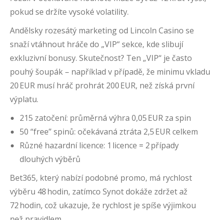
pokud se držíte vysoké volatility.
Andělsky rozesátý marketing od Lincoln Casino se
snaží vtáhnout hráče do „VIP“ sekce, kde slibují
exkluzivní bonusy. Skutečnost? Ten „VIP“ je často
pouhý šoupák – například v případě, že minimu vkladu
20 EUR musí hráč prohrát 200 EUR, než získá první
výplatu.
215 zatočení: průměrná výhra 0,05 EUR za spin
50 “free” spinů: očekávaná ztráta 2,5 EUR celkem
Různé hazardní licence: 1 licence = 2 případy
dlouhých výběrů
Bet365, který nabízí podobné promo, má rychlost
výběru 48 hodin, zatímco Synot dokáže zdržet až
72 hodin, což ukazuje, že rychlost je spíše výjimkou
než pravidlem.