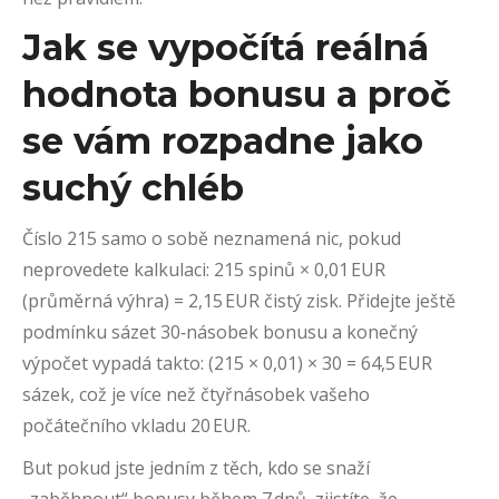
Jak se vypočítá reálná
hodnota bonusu a proč
se vám rozpadne jako
suchý chléb
Číslo 215 samo o sobě neznamená nic, pokud
neprovedete kalkulaci: 215 spinů × 0,01 EUR
(průměrná výhra) = 2,15 EUR čistý zisk. Přidejte ještě
podmínku sázet 30‑násobek bonusu a konečný
výpočet vypadá takto: (215 × 0,01) × 30 = 64,5 EUR
sázek, což je více než čtyřnásobek vašeho
počátečního vkladu 20 EUR.
But pokud jste jedním z těch, kdo se snaží